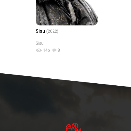
Sisu
(2022)
Sisu
14
b
8