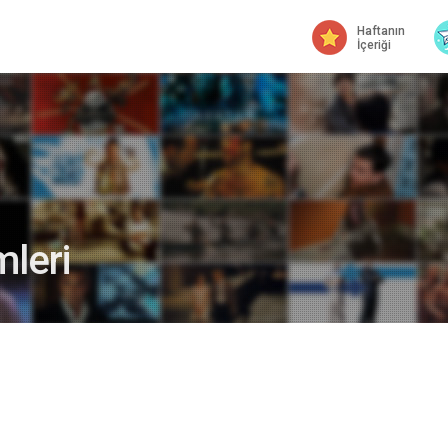
Haftanın
İçeriği
leri