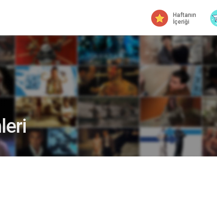
Haftanın
İçeriği
eri