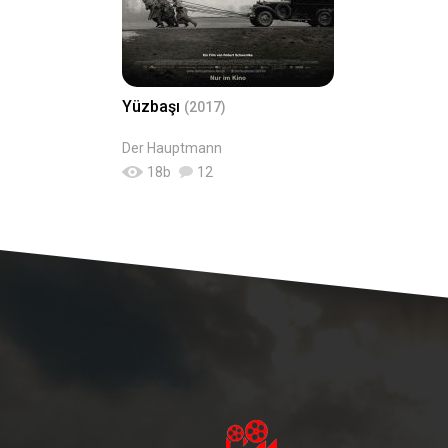
Yüzbaşı
(2017)
Der Hauptmann
18
b
12