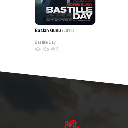
Baskın Günü
(2016)
Bastille Day
16
b
9