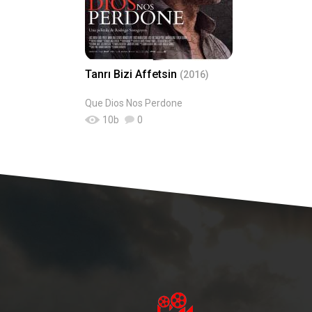
Tanrı Bizi Affetsin
(2016)
Que Dios Nos Perdone
10
b
0