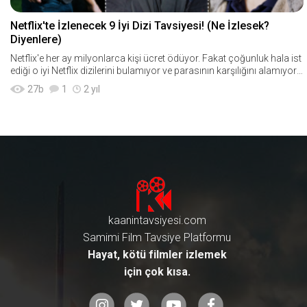
Netflix'te İzlenecek 9 İyi Dizi Tavsiyesi! (Ne İzlesek?
Diyenlere)
Netflix'e her ay milyonlarca kişi ücret ödüyor. Fakat çoğunluk hala ist
ediği o iyi Netflix dizilerini bulamıyor ve parasının karşılığını alamıyor. İ
şte bu
27
b
1
2 yıl
kaanintavsiyesi.com
Samimi Film Tavsiye Platformu
Hayat, kötü filmler izlemek
için çok kısa.