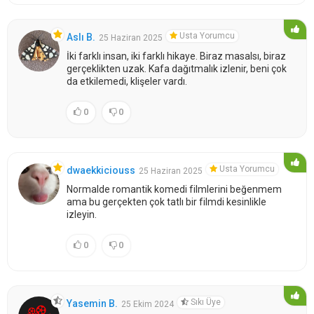
Usta Yorumcu
Aslı B.
25 Haziran 2025
İki farklı insan, iki farklı hikaye. Biraz masalsı, biraz
gerçeklikten uzak. Kafa dağıtmalık izlenir, beni çok
da etkilemedi, klişeler vardı.
0
0
Usta Yorumcu
dwaekkiciouss
25 Haziran 2025
Normalde romantik komedi filmlerini beğenmem
ama bu gerçekten çok tatlı bir filmdi kesinlikle
izleyin.
0
0
Sıkı Üye
Yasemin B.
25 Ekim 2024