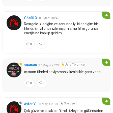
Gönül Ö.
03 Mart 2024
Rastgele izlediğim ve sonunda iyi ki dediğim bir
filmdi. Bir yıl önce izlemiştim ama filmi görünce
enerjisine kapılıp geldim.
0
0
Usta Yorumcu
suattatu
27 Mayıs 2023
İç ısıtan filmleri seviyorsanız kesinlikle şans verin.
0
0
Sıkı Üye
Ayfer Y.
08 Mayıs 2023
Çok güzel ve sıcak bir filmdi. İzleyince gülümseten