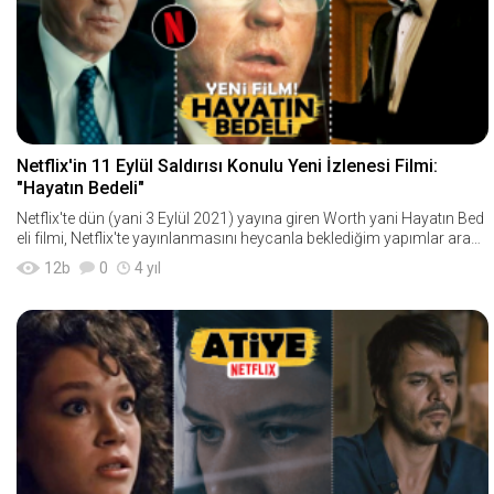
Netflix'in 11 Eylül Saldırısı Konulu Yeni İzlenesi Filmi:
"Hayatın Bedeli"
Netflix'te dün (yani 3 Eylül 2021) yayına giren Worth yani Hayatın Bed
eli filmi, Netflix'te yayınlanmasını heycanla beklediğim yapımlar arası
ndaydı. Yayınlan
12
b
0
4 yıl