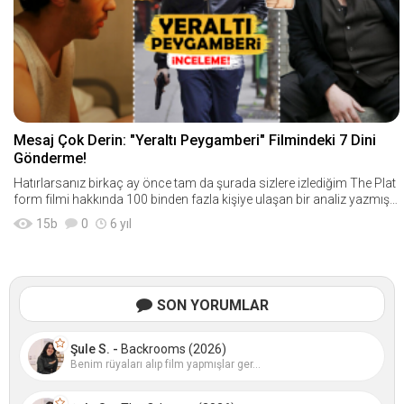
Mesaj Çok Derin: "Yeraltı Peygamberi" Filmindeki 7 Dini
Gönderme!
Hatırlarsanız birkaç ay önce tam da şurada sizlere izlediğim The Plat
form filmi hakkında 100 binden fazla kişiye ulaşan bir analiz yazmış, f
ilmin alt metninde verilen m
15
b
0
6 yıl
SON YORUMLAR
Şule S. -
Backrooms (2026)
Benim rüyaları alıp film yapmışlar ger...