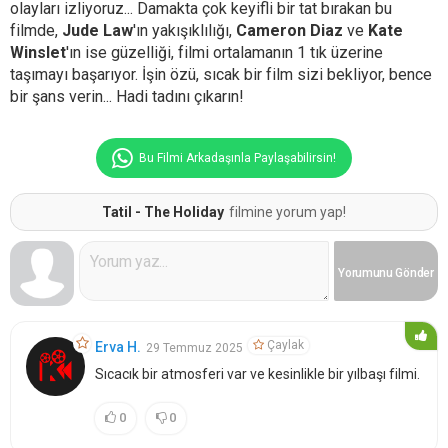
olayları izliyoruz... Damakta çok keyifli bir tat bırakan bu
filmde,
Jude Law
'ın yakışıklılığı,
Cameron Diaz
ve
Kate
Winslet
'ın ise güzelliği, filmi ortalamanın 1 tık üzerine
taşımayı başarıyor. İşin özü, sıcak bir film sizi bekliyor, bence
bir şans verin... Hadi tadını çıkarın!
Bu Filmi Arkadaşınla Paylaşabilirsin!
Tatil - The Holiday
filmine yorum yap!
Yorumunu
Gönder
Çaylak
Erva H.
29 Temmuz 2025
Sıcacık bir atmosferi var ve kesinlikle bir yılbaşı filmi.
0
0