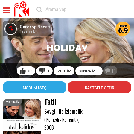
IMDB
Gardrop Necati
6.9
Tavsiye Etti
36
1
İZLEDİM
SONRA İZLE
11
MODUNU SEÇ
Tatil
2s 18dk
Sevgili ile İzlemelik
( Komedi - Romantik)
2006