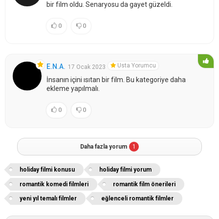
bir film oldu. Senaryosu da gayet güzeldi.
0
0
Usta Yorumcu
E.N.A.
17 Ocak 2023
İnsanın içini ısıtan bir film. Bu kategoriye daha
ekleme yapılmalı.
0
0
Daha fazla yorum
1
holiday filmi konusu
holiday filmi yorum
romantik komedi filmleri
romantik film önerileri
yeni yıl temalı filmler
eğlenceli romantik filmler