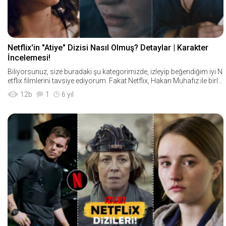
Netflix'in "Atiye" Dizisi Nasıl Olmuş? Detaylar | Karakter
İncelemesi!
Biliyorsunuz, size buradaki şu kategorimizde, izleyip beğendiğim iyi N
etflix filmlerini tavsiye ediyorum. Fakat Netflix, Hakan Muhafız ile birlik
te artık orijinal Türk diziler
12
b
1
6 yıl