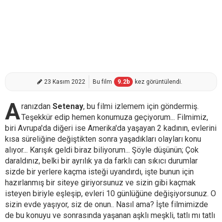
23 Kasım 2022
Bu film
9.2
b
kez görüntülendi.
A
ranızdan
Setenay
, bu filmi izlemem için göndermiş.
Teşekkür edip hemen konumuza geçiyorum... Filmimiz,
biri Avrupa'da diğeri ise Amerika'da yaşayan 2 kadının, evlerini
kısa süreliğine değiştikten sonra yaşadıkları olayları konu
alıyor... Karışık geldi biraz biliyorum... Şöyle düşünün; Çok
daraldınız, belki bir ayrılık ya da farklı can sıkıcı durumlar
sizde bir yerlere kaçma isteği uyandırdı, işte bunun için
hazırlanmış bir siteye giriyorsunuz ve sizin gibi kaçmak
isteyen biriyle eşleşip, evleri 10 günlüğüne değişiyorsunuz. O
sizin evde yaşıyor, siz de onun.. Nasıl ama? İşte filmimizde
de bu konuyu ve sonrasında yaşanan aşklı meşkli, tatlı mı tatlı