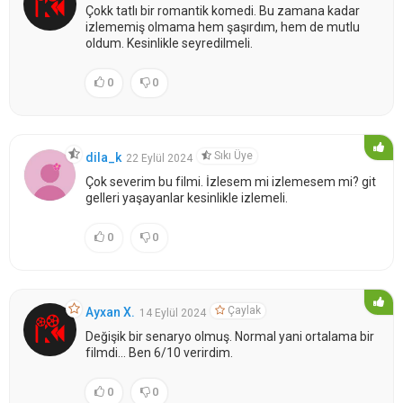
Çokk tatlı bir romantik komedi. Bu zamana kadar
izlememiş olmama hem şaşırdım, hem de mutlu
oldum. Kesinlikle seyredilmeli.
0
0
Sıkı Üye
dila_k
22 Eylül 2024
Çok severim bu filmi. İzlesem mi izlemesem mi? git
gelleri yaşayanlar kesinlikle izlemeli.
0
0
Çaylak
Ayxan X.
14 Eylül 2024
Değişik bir senaryo olmuş. Normal yani ortalama bir
filmdi... Ben 6/10 verirdim.
0
0