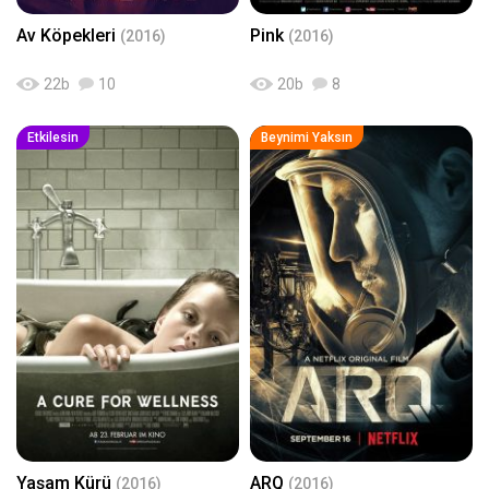
Av Köpekleri
Pink
(2016)
(2016)
22
b
10
20
b
8
Etkilesin
Beynimi Yaksın
Yaşam Kürü
ARQ
(2016)
(2016)