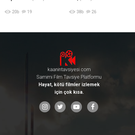
20
b
19
38
b
26
kaanintavsiyesi.com
Samimi Film Tavsiye Platformu
Hayat, kötü filmler izlemek
için çok kısa.