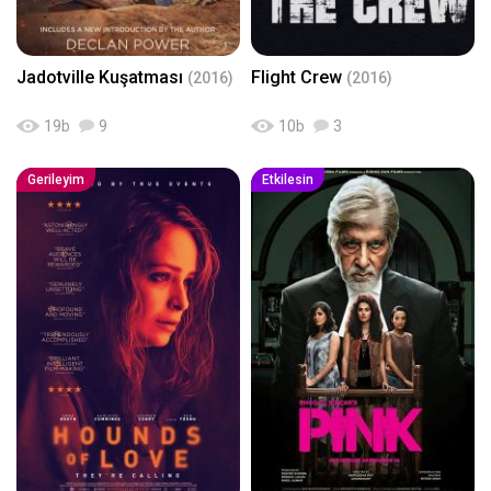
Jadotville Kuşatması
Flight Crew
(2016)
(2016)
19
b
9
10
b
3
Gerileyim
Etkilesin