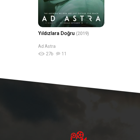
Yıldızlara Doğru
(2019)
Ad Astra
27
b
11