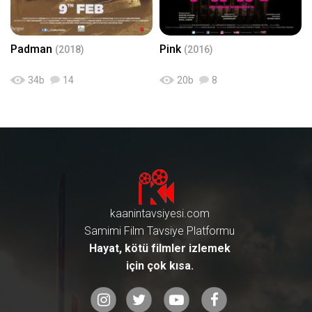
Padman
Pink
(2018)
(2016)
34
b
14
20
b
8
kaanintavsiyesi.com
Samimi Film Tavsiye Platformu
Hayat, kötü filmler izlemek
için çok kısa.