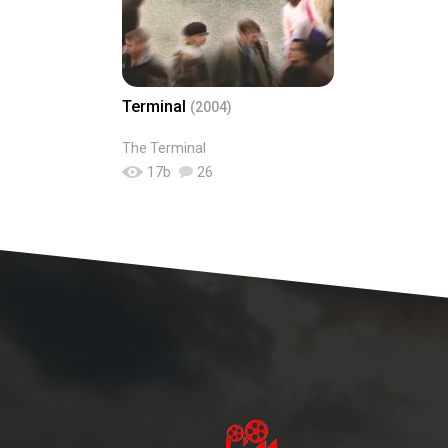
Terminal
(2004)
The Terminal
17
b
26