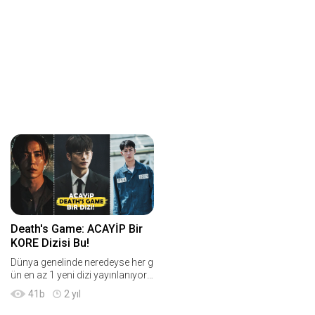
Death's Game: ACAYİP Bir
KORE Dizisi Bu!
Dünya genelinde neredeyse her g
ün en az 1 yeni dizi yayınlanıyor.
Bu istatistik çok çarpıcı olsa da
41
b
2 yıl
maalesef bu bolluğun biz izleyicil
er için pek bir anlamı yok, çünkü