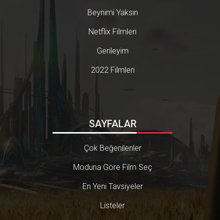
uklarıyla başa çıkamayan bir gen
Beynimi Yaksın
cin, intih*rı düşünmeye başlama
sını ve sonrasında başına gelen f
Netflix Filmleri
antastik ve etkileyici olaylar zinci
rini konu alıyor.. Adamımız birde
Gerileyim
n ölüme çok yaklaşıyor ve işte git
tikçe duygu yükü ağır basan bir h
2022 Filmleri
ikaye de böylece başlıyor. ACAYİ
P bir dizi bu! Nedenini anlatayı
m...[RESIM]https://www.kaaninta
vsiyesi.com/pictures/kesfet/34
0/3/death-s-game-acayip-bir-ko
re-dizisi-bu-780x439.png[/RESI
SAYFALAR
M]Dizi o kadar sürükleyici ki, bir
oturuşta 1 bölüm izleyip kapatm
ak bence ‘imkansız’.. Hem fanta
Çok Beğenilenler
stik olaylı, hem aşklı, hem bol ak
siyonlu, hem de TAŞ gibi bi hikay
Moduna Göre Film Seç
eli nefis bi dizi bu. KORE; sinema
sına devlet kasasından yıllardır ö
yle büyük bütçeler ayırıyor ki, Par
En Yeni Tavsiyeler
asite, Squid Game ve daha pek ç
ok sağlam yapım ile hem kendi k
Listeler
ültürünü, hem de kendi ürünlerini