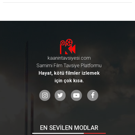
yayınlanan çoğu yabancı dizi, izl
eyip beğendiğimiz tüm o iyi dizile
re çok uzak. İşte ben de tam da b
u yüzden yeni dizileri sizin için ta
kip ediyor ve hangi platformda y
ayınlanıyorsa gidip hemen bulup
izliyorum. Death's Game de bu di
zilerden biriydi ve nihayet izleyebil
dim ve bugün buradayız. Bugün
size KORE imzalı acayip bir diziy
kaanintavsiyesi.com
i, yani Death's Game dizisini anlat
mak, hiç lafı uzatmadan bu dizi i
Samimi Film Tavsiye Platformu
zlenir mi? İyi mi kötü mü? gibi so
Hayat, kötü filmler izlemek
rularınıza cevaplar vermek ve siz
için çok kısa.
i, bu diziyle buluşturmak istiyoru
m... E hadi gelin! Yorumumdan ö
nce gelin Death's Game dizisi ko
nusuna bakalım![RESIM]https://
www.kaanintavsiyesi.com/pictu
res/kesfet/340/52/death-s-gam
e-acayip-bir-kore-dizisi-bu-780x4
39.png[/RESIM]Death's Game diz
isi, bence dizi sektöründe son yıll
EN SEVİLEN MODLAR
ardaki en farklı konuyu işliyor. Ko
re imzalı bu yeni dizi, hayatın zorl