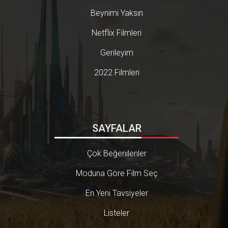
ki, ben her fırsatta Yan Yana'nın
Beynimi Yaksın
uyarlandığı Intouchables ismind
eki 2011 yapımı Fransız filminde
Netflix Filmleri
n 'baş ucu filmim' olarak bahsed
erim.. Bu nefis filmin ülkemize uy
Gerileyim
arlanacağı haberini aldığımdan b
eri gerçekten çekim sürecinden y
2022 Filmleri
ayın kısmına gelene kadar olan t
üm aralığı yakından takip ettim di
yebilirim.. Filmi 2017'de Amerikal
ılar da The Upside ismiyle uyarla
mış fakat ortaya pek de başarılı b
i film çıkamamıştı.. hatırlayın. Biz
SAYFALAR
deyse pek çok 'uyarlama' yapım,
'Zaten bi yerlerde tutmuş.. bizde
de kesin tutar' düşüncesiyle çekil
Çok Beğenilenler
miş ve gerçekten çoğu yapım da
iyi izlenmeler almıştı. Örneğin şu l
Moduna Göre Film Seç
istede de daha önce sizle paylaşt
ığım filmlerin her biri de uyarlam
a yapımlardı. Açıkça söylemek is
En Yeni Tavsiyeler
tiyorum ki "Uyarlama" konusuna
karşı değilim. Fakat kendi orijinal
Listeler
filmlerimizi yazıp, yönetip, çekec