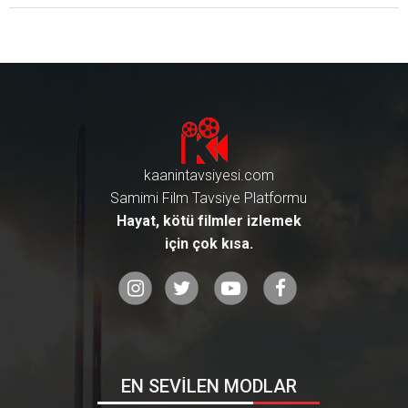
nda gerçekten YAN YANA getirm
eyi başaran o filmle ilgili tabii ki d
e benim de söylemek istedikleri
m var.. Bu içerikte, önce filmde Y
an Yana filminde dikkatimi çeken
bazı detayları, sonra da filmi beğ
endim mi? Yoksa büyük bi PR ça
lışmasının tam ortasında olduğu
muzu mu düşünenlerdenim? işte
bu sorulara cevaplarımı sizle dür
kaanintavsiyesi.com
üst bi şekilde paylaşmak istiyoru
m. Hadi gelin şimdi Yan Yana fil
Samimi Film Tavsiye Platformu
mi ile ilgili sizle paylaşmak istedi
Hayat, kötü filmler izlemek
ğim o 5 DETAYA birlikte şöyle bir
için çok kısa.
göz atalım! ● Bu içeriği daha UZ
UN olarak YouTube kanalımızda
da hazırladık![VIDEO]https://ww
w.youtube.com/watch?v=Su9L8
Wix6uI[/VIDEO] 1. Uyarlama kon
usu...[RESIM]https://www.kaanin
tavsiyesi.com/pictures/kesfet/3
61/81/yillar-sonra-sinema-salo
nunda-herkesi-yan-yana-getiren-
EN SEVİLEN MODLAR
o-film-780x439.png[/RESIM]Önc
elikle yıllardır benimle olanlar bilir