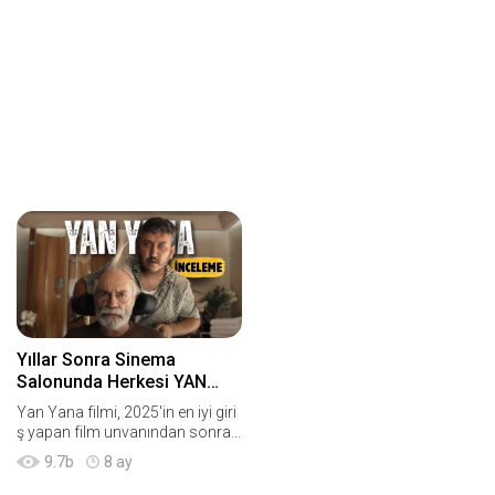
Yıllar Sonra Sinema
Salonunda Herkesi YAN
YANA Getiren O Film!
Yan Yana filmi, 2025'in en iyi giri
ş yapan film unvanından sonra il
k 15 günde 1 Milyon da izlenerek
9.7
b
8 ay
rekora koştu. Uzun zaman sonr
a binlerce kişiyi sinema koltukları