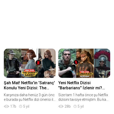
Şah Mat! Netflix'in 'Satranç'
Yeni Netflix Dizisi
Konulu Yeni Dizisi: The
"Barbarians" İzlenir mi?
Queen's Gambit
Konusu | İnceleme
Karşınıza daha henüz 3 gün önc
Size tam 1 hafta önce şu Netflix
e burada şu Netflix dizi önerisi ile
dizisini tavsiye etmiştim. Bu kada
çıkmışken bugün yeni bir tavsiye
r kısa sürede yeni bir Netflix dizi
17
b
5 yıl
28
b
5 yıl
ile karşınızdayım... Sizi bilmem a
önerisi ile karşınıza gelmem diyo
ma ben çocukluğumdan beri sat
rdum ki yayınlanmasını iple çekti