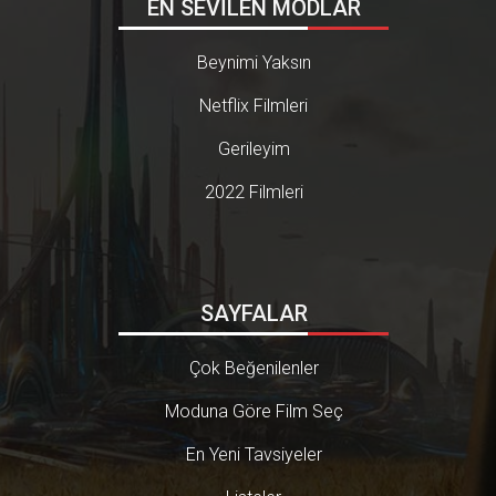
EN SEVİLEN MODLAR
karakterleri ve çok farklı zaman
dilimlerini bize nasıl harmanlayıp
başka bir dünya yaratabileceğim
Beynimi Yaksın
izi gösteriyor. Tüm fantastik kita
plar ve serileri arasında, içlerinde
Netflix Filmleri
en çok seveceğiniz ve klas bulac
ağınız kitap bence bu olacak. Öz
Gerileyim
ellikle bu kitabı sarı sayfalara ba
sılmış eski bir kitaptan okumanı
2022 Filmleri
z, bambaşka bir duyguyu sizlere
verecek ve klas demekle neyi kas
tettiğimi göreceksiniz.[RESIM]htt
ps://www.kaanintavsiyesi.com/
pictures/kitap/3/25/bilim-kurgu-
fantastik-bir-dunyayi-konu-alan-
SAYFALAR
nefis-bir-kitap-kara-kule-780x43
9.png[/RESIM] Ufak bir not: Step
hen King imzalı Kara Kule kitabı,
Çok Beğenilenler
7 ciltlik bir seriden ve 290 sayfad
an oluşuyor. Bu seriden daha faz
Moduna Göre Film Seç
la sevebileceğiniz tek seri belki s
adece "Yüzüklerin Efendisi" olabi
lir.
En Yeni Tavsiyeler