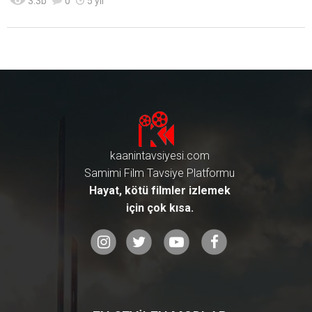
3.3
b
0
5 yıl
arafından 'kült' olarak nitelendiril
en bu enfes açılış ile başlıyor kita
bımız. Ben de Kara Kule kitabı tav
siyeme bu cümle ile başlamak is
tedim. Netflix Bilim Kurgu Filmi T
avsiyeleri İçin Tıkla! ► Bu kitap,
dünyamıza çok benzeyen bir yer
de, bir silahşör ile bir siyahlı ada
mın kovalamacasını anlatıyor. A
ncak ne silahşör sıradan biri, ne
de siyahlı adam... "Gilead" adınd
aki yıkılmış bir ülkenin son silahş
kaanintavsiyesi.com
örü olan kahramanımız, günüm
üz, geçmiş ve gelecek arasında,
Samimi Film Tavsiye Platformu
yeryüzündeki son kurşunlarını pe
Hayat, kötü filmler izlemek
şinde olduğu siyahlı adam için a
için çok kısa.
yırmıştır... Bir okuyucunun ömrü
boyunca hayal dünyasını en çok
genişletebileceği bir kitap varsa o
da bu kitaptır. Bu kitap sayesinde
zihninizde ve hayal gücünüzde hi
ç düşünmediğiniz kadar farklı şe
yler ve dünyalar yaratabilme yete
neğiniz oluşacak diyebilirim. Yaz
ar çok farklı dünyaları, çok farklı