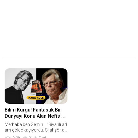
Bilim Kurgu! Fantastik Bir
Dünyayı Konu Alan Nefis Bir
Kitap: "Kara Kule"
Merhaba ben Semih... "Siyahlı ad
am çölde kaçıyordu. Silahşör de
peşindeydi..." şeklinde, sevenleri t