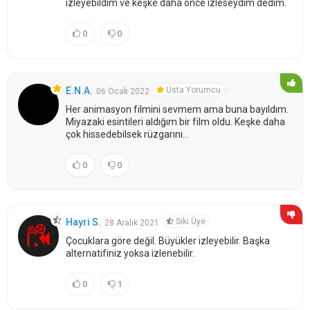
izleyebildim ve keşke daha önce izleseydim dedim.
0
0
Usta Yorumcu
E.N.A.
06 Ocak 2022
Her animasyon filmini sevmem ama buna bayıldım.
Miyazaki esintileri aldığım bir film oldu. Keşke daha
çok hissedebilsek rüzgarını...
0
0
Sıkı Üye
Hayri S.
28 Aralık 2021
Çocuklara göre değil. Büyükler izleyebilir. Başka
alternatifiniz yoksa izlenebilir.
0
1