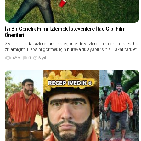
İyi Bir Gençlik Filmi İzlemek İsteyenlere İlaç Gibi Film
Önerileri!
2 yıldır burada sizlere farklı kategorilerde yüzlerce film öneri listesi ha
zırlamışım. Hepsini görmek için buraya tıklayabilirsiniz. Fakat fark etti
m ki gen&c
45
b
0
6 yıl