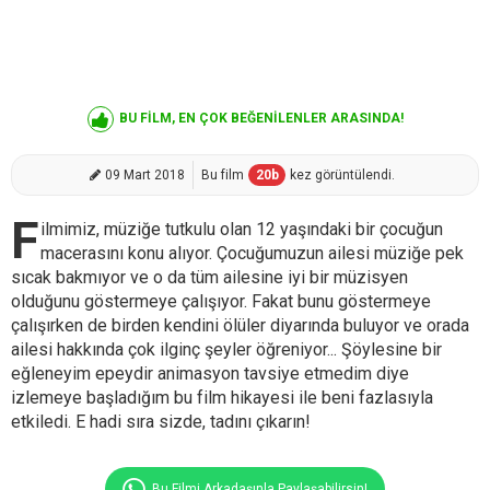
BU FİLM, EN ÇOK BEĞENİLENLER ARASINDA!
09 Mart 2018
Bu film
20
b
kez görüntülendi.
F
ilmimiz, müziğe tutkulu olan 12 yaşındaki bir çocuğun
macerasını konu alıyor. Çocuğumuzun ailesi müziğe pek
sıcak bakmıyor ve o da tüm ailesine iyi bir müzisyen
olduğunu göstermeye çalışıyor. Fakat bunu göstermeye
çalışırken de birden kendini ölüler diyarında buluyor ve orada
ailesi hakkında çok ilginç şeyler öğreniyor... Şöylesine bir
eğleneyim epeydir animasyon tavsiye etmedim diye
izlemeye başladığım bu film hikayesi ile beni fazlasıyla
etkiledi. E hadi sıra sizde, tadını çıkarın!
Bu Filmi Arkadaşınla Paylaşabilirsin!