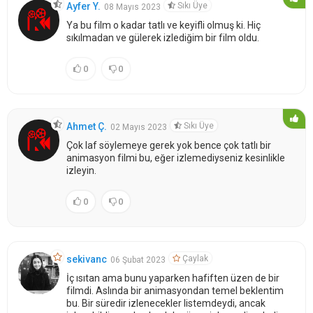
Sıkı Üye
Ayfer Y.
08 Mayıs 2023
Ya bu film o kadar tatlı ve keyifli olmuş ki. Hiç
sıkılmadan ve gülerek izlediğim bir film oldu.
0
0
Sıkı Üye
Ahmet Ç.
02 Mayıs 2023
Çok laf söylemeye gerek yok bence çok tatlı bir
animasyon filmi bu, eğer izlemediyseniz kesinlikle
izleyin.
0
0
Çaylak
sekivanc
06 Şubat 2023
İç ısıtan ama bunu yaparken hafiften üzen de bir
filmdi. Aslında bir animasyondan temel beklentim
bu. Bir süredir izlenecekler listemdeydi, ancak