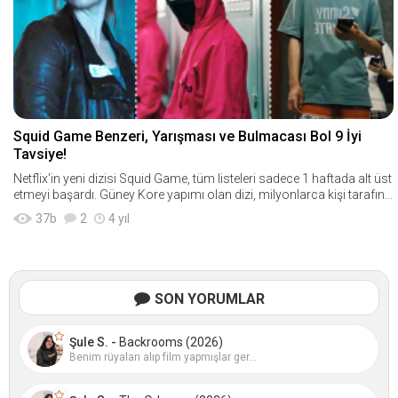
Squid Game Benzeri, Yarışması ve Bulmacası Bol 9 İyi
Tavsiye!
Netflix'in yeni dizisi Squid Game, tüm listeleri sadece 1 haftada alt üst
etmeyi başardı. Güney Kore yapımı olan dizi, milyonlarca kişi tarafınd
an beğenildi ve N
37
b
2
4 yıl
SON YORUMLAR
Şule S. -
Backrooms (2026)
Benim rüyaları alıp film yapmışlar ger...