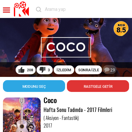
IMDB
8.5
208
3
İZLEDİM
SONRA İZLE
29
MODUNU SEÇ
Coco
Hafta Sonu Tadında - 2017 Filmleri
( Aksiyon - Fantastik)
2017