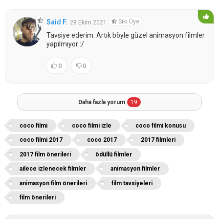
Sıkı Üye
Said F.
28 Ekim 2021
Tavsiye ederim. Artık böyle güzel animasyon filmler
yapılmıyor :/
0
0
Daha fazla yorum
19
coco filmi
coco filmi izle
coco filmi konusu
coco filmi 2017
coco 2017
2017 filmleri
2017 film önerileri
ödüllü filmler
ailece izlenecek filmler
animasyon filmler
animasyon film önerileri
film tavsiyeleri
film önerileri