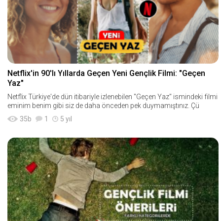
Netflix'in 90'lı Yıllarda Geçen Yeni Gençlik Filmi: "Geçen
Yaz"
Netflix Türkiye'de dün itibariyle izlenebilen "Geçen Yaz" ismindeki filmi
eminim benim gibi siz de daha önceden pek duymamıştınız. Çü
35
b
1
5 yıl