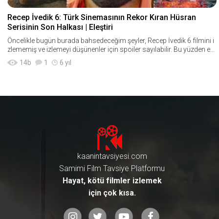
Recep İvedik 6: Türk Sinemasının Rekor Kıran Hüsran
Serisinin Son Halkası | Eleştiri
Öncelikle bugün burada bahsedeceğim şeyler, Recep İvedik 6 filmini i
zlememiş ve izlemeyi düşünenler için spoiler sayılabilir. Bu yüzden eğ
er Google&
14
b
1
6 yıl
kaanintavsiyesi.com
Samimi Film Tavsiye Platformu
Hayat, kötü filmler izlemek
için çok kısa.