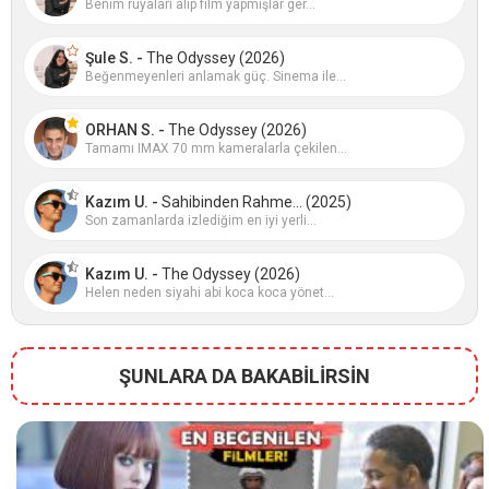
Benim rüyaları alıp film yapmışlar ger...
Şule S. -
The Odyssey (2026)
Beğenmeyenleri anlamak güç. Sinema ile...
ORHAN S. -
The Odyssey (2026)
Tamamı IMAX 70 mm kameralarla çekilen...
Kazım U. -
Sahibinden Rahme... (2025)
Son zamanlarda izlediğim en iyi yerli...
Kazım U. -
The Odyssey (2026)
Helen neden siyahi abi koca koca yönet...
ŞUNLARA DA BAKABİLİRSİN