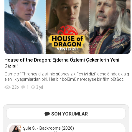
House of the Dragon: Ejderha Özlemi Çekenlerin Yeni
Dizisi!
Game of Thrones dizisi, hiç şüphesiz ki "en iyi dizi" dendiğinde akla g
elen ilk yapımlardan biri. Her bir bölümü neredeyse bir film büt&cc
23
b
1
3 yıl
SON YORUMLAR
Şule S. -
Backrooms (2026)