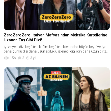
ZeroZeroZero: İtalyan Mafyasından Meksika Kartellerine
Uzanan Taş Gibi Dizi!
İyi ve yeni dizi keşfetmek, film keşfetmekten daha büyük keyif veriyor
bana çünkü dizi daha uzun soluklu izlenebildiği için daha uzun bir za
man di
15
b
3
3 yıl