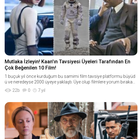
Mutlaka İzleyin! Kaan'ın Tavsiyesi Üyeleri Tarafından En
Çok Beğenilen 10 Film!
1 buçuk yıl önce kurduğum bu samimi film tavsiye platformu büyüd
ü ve neredeyse 2000 üyeye yaklaştı. Üye olup filmlere yorum bırakan,
kendi prof
22
b
0
7 yıl