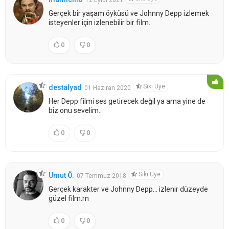
Gerçek bir yaşam öyküsü ve Johnny Depp izlemek
isteyenler için izlenebilir bir film.
0
0
Sıkı Üye
destalyad
01 Haziran 2020
Her Depp filmi ses getirecek değil ya ama yine de
biz onu sevelim..
0
0
Sıkı Üye
Umut Ö.
07 Temmuz 2018
Gerçek karakter ve Johnny Depp... izlenir düzeyde
güzel film.rn
0
0