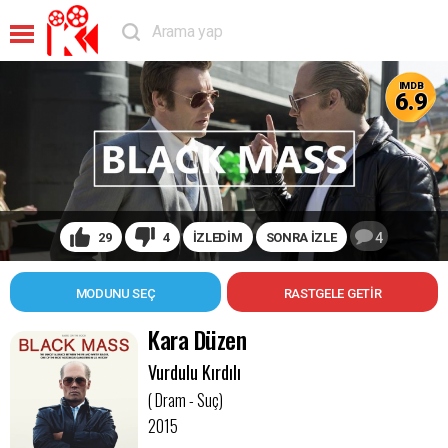
IMDB
6.9
29
4
İZLEDİM
SONRA İZLE
4
MODUNU SEÇ
Kara Düzen
Vurdulu Kırdılı
( Dram - Suç)
2015