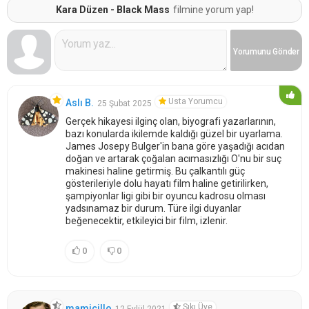
Kara Düzen - Black Mass
filmine yorum yap!
Yorumunu
Gönder
Usta Yorumcu
Aslı B.
25 Şubat 2025
Gerçek hikayesi ilginç olan, biyografi yazarlarının,
bazı konularda ikilemde kaldığı güzel bir uyarlama.
James Josepy Bulger'in bana göre yaşadığı acıdan
doğan ve artarak çoğalan acımasızlığı O'nu bir suç
makinesi haline getirmiş. Bu çalkantılı güç
gösterileriyle dolu hayatı film haline getirilirken,
şampiyonlar ligi gibi bir oyuncu kadrosu olması
yadsınamaz bir durum. Türe ilgi duyanlar
beğenecektir, etkileyici bir film, izlenir.
0
0
Sıkı Üye
mamicillo
12 Eylül 2021