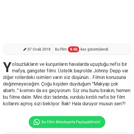
07 Ocak 2018
Bu film
8.6
b
kez görüntülendi.
Y
olsuzlukların ve kurşunların havalarda uçuştuğu nefis bir
mafya, gangster filmi. Üstelik başrolde Johnny Depp var
diğer rollerdeki isimleri varın siz düşünün... Filmin konusuna
değinmeyeceğim. Çoğu kişiden duyduğum ''Makyajı çok
abartı...'' kısmını da es geçiyorum. Siz onu bunu bırakın, hemen
bu filme dalın. Mini dizi tadında, vurdulu kırdılı nefis bir film
kollarını açmış sizi bekliyor. Bak! Hala duruyor musun sen?!
Bu Filmi Arkadaşınla Paylaşabilirsin!