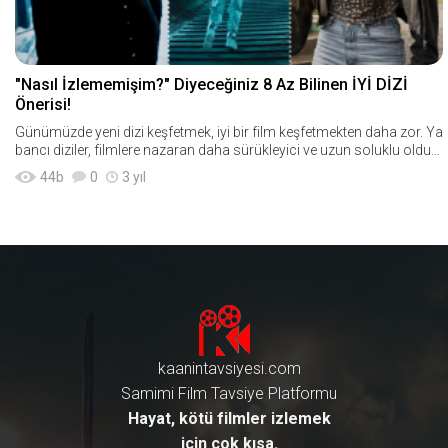
"Nasıl İzlememişim?" Diyeceğiniz 8 Az Bilinen İYİ DİZİ
Önerisi!
Günümüzde yeni dizi keşfetmek, iyi bir film keşfetmekten daha zor. Ya
bancı diziler, filmlere nazaran daha sürükleyici ve uzun soluklu olduğ
u için bi
44
b
0
3 yıl
kaanintavsiyesi.com
Samimi Film Tavsiye Platformu
Hayat, kötü filmler izlemek
için çok kısa.