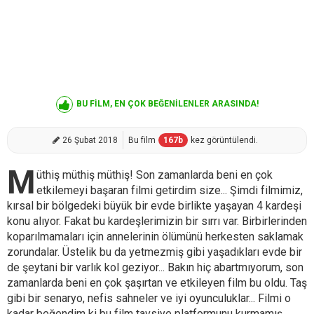
BU FİLM, EN ÇOK BEĞENİLENLER ARASINDA!
26 Şubat 2018
Bu film
167
b
kez görüntülendi.
M
üthiş müthiş müthiş! Son zamanlarda beni en çok
etkilemeyi başaran filmi getirdim size... Şimdi filmimiz,
kırsal bir bölgedeki büyük bir evde birlikte yaşayan 4 kardeşi
konu alıyor. Fakat bu kardeşlerimizin bir sırrı var. Birbirlerinden
koparılmamaları için annelerinin ölümünü herkesten saklamak
zorundalar. Üstelik bu da yetmezmiş gibi yaşadıkları evde bir
de şeytani bir varlık kol geziyor... Bakın hiç abartmıyorum, son
zamanlarda beni en çok şaşırtan ve etkileyen film bu oldu. Taş
gibi bir senaryo, nefis sahneler ve iyi oyunculuklar... Filmi o
kadar beğendim ki bu film tavsiye platformunu kurmamış