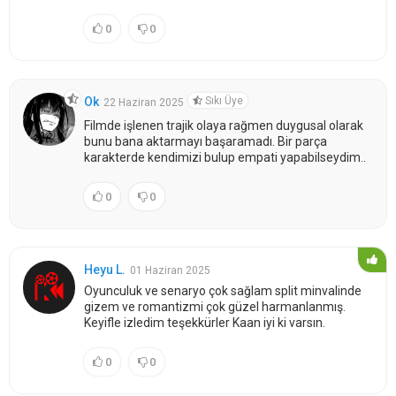
0
0
Sıkı Üye
Ok
22 Haziran 2025
Filmde işlenen trajik olaya rağmen duygusal olarak
bunu bana aktarmayı başaramadı. Bir parça
karakterde kendimizi bulup empati yapabilseydim..
0
0
Heyu L.
01 Haziran 2025
Oyunculuk ve senaryo çok sağlam split minvalinde
gizem ve romantizmi çok güzel harmanlanmış.
Keyifle izledim teşekkürler Kaan iyi ki varsın.
0
0