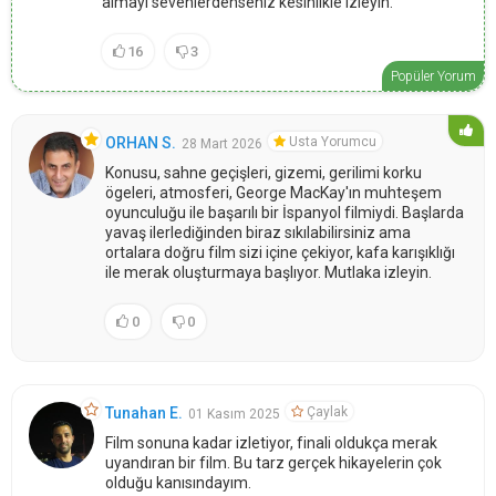
almayı sevenlerdenseniz kesinlikle izleyin.
16
3
Popüler Yorum
Usta Yorumcu
ORHAN S.
28 Mart 2026
Konusu, sahne geçişleri, gizemi, gerilimi korku
ögeleri, atmosferi, George MacKay'ın muhteşem
oyunculuğu ile başarılı bir İspanyol filmiydi. Başlarda
yavaş ilerlediğinden biraz sıkılabilirsiniz ama
ortalara doğru film sizi içine çekiyor, kafa karışıklığı
ile merak oluşturmaya başlıyor. Mutlaka izleyin.
0
0
Çaylak
Tunahan E.
01 Kasım 2025
Film sonuna kadar izletiyor, finali oldukça merak
uyandıran bir film. Bu tarz gerçek hikayelerin çok
olduğu kanısındayım.