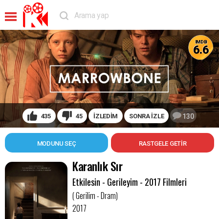
IMDB
6.6
435
45
İZLEDİM
SONRA İZLE
130
MODUNU SEÇ
Karanlık Sır
Etkilesin - Gerileyim - 2017 Filmleri
( Gerilim - Dram)
2017