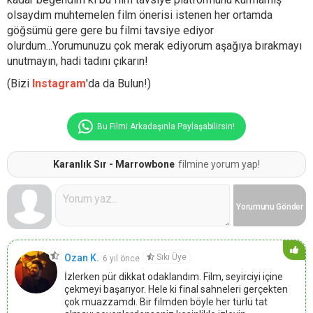
olsaydım muhtemelen film önerisi istenen her ortamda
göğsümü gere gere bu filmi tavsiye ediyor
olurdum...Yorumunuzu çok merak ediyorum aşağıya bırakmayı
unutmayın, hadi tadını çıkarın!
(Bizi
Instagram
'da da Bulun!)
Bu Filmi Arkadaşınla Paylaşabilirsin!
Karanlık Sır - Marrowbone
filmine yorum yap!
Yorumunu
Gönder
Sıkı Üye
Ozan K.
6 yıl önce
İzlerken pür dikkat odaklandım. Film, seyirciyi içine
çekmeyi başarıyor. Hele ki final sahneleri gerçekten
çok muazzamdı. Bir filmden böyle her türlü tat