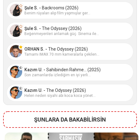
Şule S. -
Backrooms (2026)
Benim rüyaları alıp film yapmışlar ger...
Şule S. -
The Odyssey (2026)
Beğenmeyenleri anlamak güç. Sinema ile...
ORHAN S. -
The Odyssey (2026)
Tamamı IMAX 70 mm kameralarla çekilen...
Kazım U. -
Sahibinden Rahme... (2025)
Son zamanlarda izlediğim en iyi yerli...
Kazım U. -
The Odyssey (2026)
Helen neden siyahi abi koca koca yönet...
ŞUNLARA DA BAKABİLİRSİN