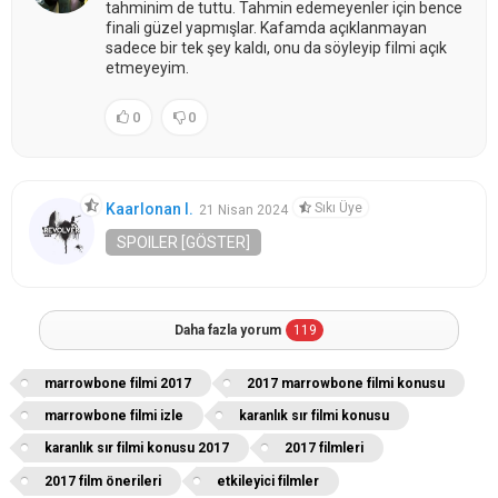
tahminim de tuttu. Tahmin edemeyenler için bence
finali güzel yapmışlar. Kafamda açıklanmayan
sadece bir tek şey kaldı, onu da söyleyip filmi açık
etmeyeyim.
0
0
Sıkı Üye
Kaarlonan I.
21 Nisan 2024
SPOILER [GÖSTER]
Daha fazla yorum
119
marrowbone filmi 2017
2017 marrowbone filmi konusu
marrowbone filmi izle
karanlık sır filmi konusu
karanlık sır filmi konusu 2017
2017 filmleri
2017 film önerileri
etkileyici filmler