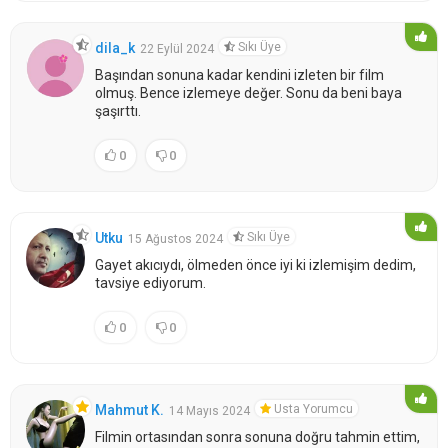
Sıkı Üye
dila_k
22 Eylül 2024
Başından sonuna kadar kendini izleten bir film
olmuş. Bence izlemeye değer. Sonu da beni baya
şaşırttı.
0
0
Sıkı Üye
Utku
15 Ağustos 2024
Gayet akıcıydı, ölmeden önce iyi ki izlemişim dedim,
tavsiye ediyorum.
0
0
Usta Yorumcu
Mahmut K.
14 Mayıs 2024
Filmin ortasından sonra sonuna doğru tahmin ettim,