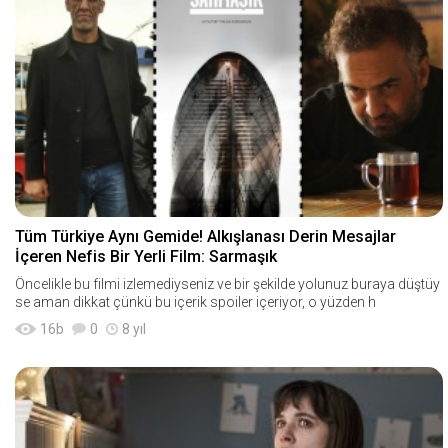
Tüm Türkiye Aynı Gemide! Alkışlanası Derin Mesajlar
İçeren Nefis Bir Yerli Film: Sarmaşık
Öncelikle bu filmi izlemediyseniz ve bir şekilde yolunuz buraya düştüy
se aman dikkat çünkü bu içerik spoiler içeriyor, o yüzden h
16
b
0
8 yıl