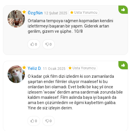
Usta Yorumcu
Özg9ün
12 Şubat 2025
Ortalama tempoya rağmen kopmadan kendini
izlettirmeyi başaran bir yapım. Giderek artan
gerilim, gizem ve şüphe.. 10/8
0
0
Usta Yorumcu
Yeliz D.
11 Ocak 2025
O kadar çok film dizi izledim ki son zamanlarda
şaşırtan ender filmler oluyor maalesef ki bu
onlardan biri olamadı. Evet belki bir kaç yıl önce
izlesem 'woaw' derdim ama sardırmak zorunda bile
kaldım maalesef. Film aslında baya iyi başarılı da
ama ben çözümledim ve ilgimi kaybettim galiba.
Yine de siz izleyin derim.
0
0