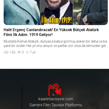
Halit Ergenç Canlandıracak! En Yüksek Bütçeli Atatürk
Filmi İlk Adım: 1919 Geliyor!
Mustafa Kemal Atatürk, dünyaca kabul görmüş askeri bir deha ve ba
şarılı bir önder. Her yıl onu anıyor ve şartlar zor olsa da elimizden geld
iğince onun g&ou
15
b
0
7 yıl
kaanintavsiyesi.com
Samimi Film Tavsiye Platformu