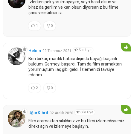
İzlerken pek yorulmayayım, seyri basit olsun ve
biraz da gerilim ve kan olsun diyorsanız bu filme
şans verebilirsiniz.
1
0
Sıkı Üye
Helinn
09 Temmuz 2021
Ben birkaç mantık hatası dışında bayağı başarılı
buldum. Germeyi başardı. Tam da film aramaktan
yorulmuştum ilaç gibi geldi. İzlemenizi tavsiye
ederim.
2
0
Sıkı Üye
UğurKibrit
02 Aralık 2020
Film aramaktan sıkıldınız ve bu filmi izlemediyseniz
direkt açın ve izlemeye başlayın.