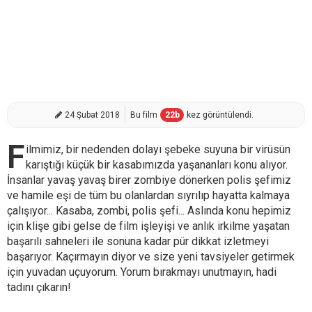
24 Şubat 2018
Bu film
22
b
kez görüntülendi.
F
ilmimiz, bir nedenden dolayı şebeke suyuna bir virüsün
karıştığı küçük bir kasabımızda yaşananları konu alıyor.
İnsanlar yavaş yavaş birer zombiye dönerken polis şefimiz
ve hamile eşi de tüm bu olanlardan sıyrılıp hayatta kalmaya
çalışıyor... Kasaba, zombi, polis şefi... Aslında konu hepimiz
için klişe gibi gelse de film işleyişi ve anlık irkilme yaşatan
başarılı sahneleri ile sonuna kadar pür dikkat izletmeyi
başarıyor. Kaçırmayın diyor ve size yeni tavsiyeler getirmek
için yuvadan uçuyorum. Yorum bırakmayı unutmayın, hadi
tadını çıkarın!