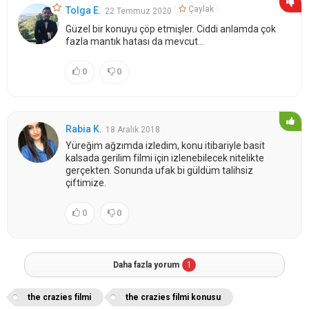
Çaylak
Tolga E.
22 Temmuz 2020
Güzel bir konuyu çöp etmişler. Ciddi anlamda çok
fazla mantık hatası da mevcut...
0
0
Rabia K.
18 Aralık 2018
Yüreğim ağzımda izledim, konu itibariyle basit
kalsada gerilim filmi için izlenebilecek nitelikte
gerçekten. Sonunda ufak bi güldüm talihsiz
çiftimize.
0
0
Daha fazla yorum
1
the crazies filmi
the crazies filmi konusu