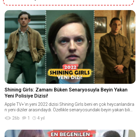
Shining Girls: Zamanı Büken Senaryosuyla Beyin Yakan
Yeni Polisiye Dizisi!
Apple TV+'ın yeni 2022 dizisi Shining Girls beni en çok heycanlandıra
n yeni diziler arasındaydı. Özellikle senaryosundaki beyin yakan bilim
kurgusuyla yayınlanmasın
26
b
1
4 yıl