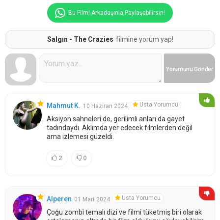
Bu Filmi Arkadaşınla Paylaşabilirsin!
Salgın - The Crazies
filmine yorum yap!
Yorumunu
Gönder
Usta Yorumcu
Mahmut K.
10 Haziran 2024
Aksiyon sahneleri de, gerilimli anları da gayet
tadındaydı. Aklımda yer edecek filmlerden değil
ama izlemesi güzeldi.
2
0
Usta Yorumcu
Alperen
01 Mart 2024
Çoğu zombi temalı dizi ve filmi tüketmiş biri olarak