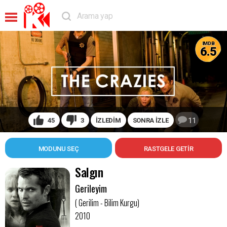
IMDB
6.5
45
3
İZLEDİM
SONRA İZLE
11
MODUNU SEÇ
Salgın
Gerileyim
( Gerilim - Bilim Kurgu)
2010