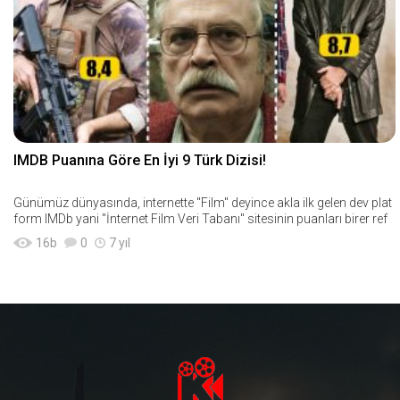
IMDB Puanına Göre En İyi 9 Türk Dizisi!
Günümüz dünyasında, internette "Film" deyince akla ilk gelen dev plat
form IMDb yani "İnternet Film Veri Tabanı" sitesinin puanları birer ref
16
b
0
7 yıl