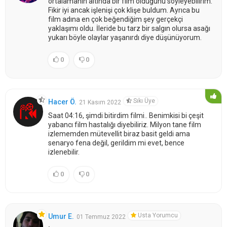
ortalamanın altında bir film olduğunu söyleyebilirim.
Fikir iyi ancak işlenişi çok klişe buldum. Ayrıca bu
film adına en çok beğendiğim şey gerçekçi
yaklaşımı oldu. İleride bu tarz bir salgın olursa asağı
yukarı böyle olaylar yaşanırdı diye düşünüyorum.
0
0
Sıkı Üye
Hacer Ö.
21 Kasım 2022
Saat 04:16, şimdi bitirdim filmi.. Benimkisi bi çeşit
yabancı film hastalığı diyebiliriz. Milyon tane film
izlememden mütevellit biraz basit geldi ama
senaryo fena değil, gerildim mi evet, bence
izlenebilir.
0
0
Usta Yorumcu
Umur E.
01 Temmuz 2022