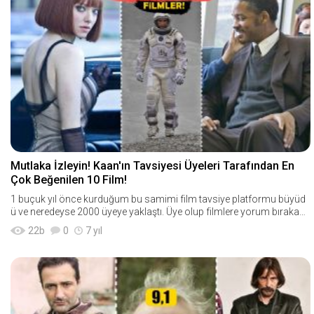
Mutlaka İzleyin! Kaan'ın Tavsiyesi Üyeleri Tarafından En
Çok Beğenilen 10 Film!
1 buçuk yıl önce kurduğum bu samimi film tavsiye platformu büyüd
ü ve neredeyse 2000 üyeye yaklaştı. Üye olup filmlere yorum bırakan,
kendi prof
22
b
0
7 yıl