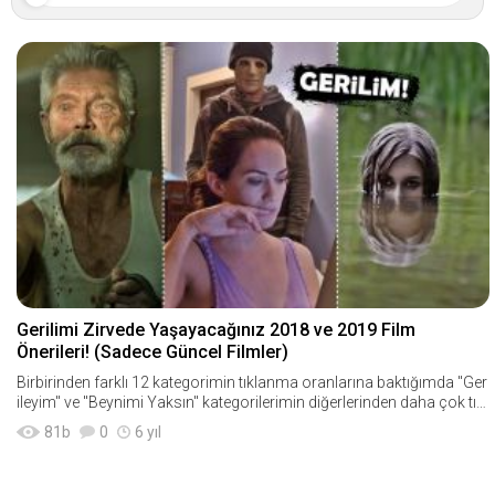
Gerilimi Zirvede Yaşayacağınız 2018 ve 2019 Film
Önerileri! (Sadece Güncel Filmler)
Birbirinden farklı 12 kategorimin tıklanma oranlarına baktığımda "Ger
ileyim" ve "Beynimi Yaksın" kategorilerimin diğerlerinden daha çok tıkl
andığını g&ou
81
b
0
6 yıl