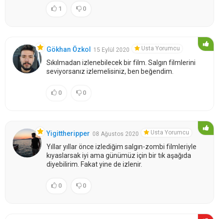
1
0
Usta Yorumcu
Gökhan Özkol
15 Eylül 2020
Sıkılmadan izlenebilecek bir film. Salgın filmlerini
seviyorsanız izlemelisiniz, ben beğendim.
0
0
Usta Yorumcu
Yigittheripper
08 Ağustos 2020
Yıllar yıllar önce izlediğim salgın-zombi filmleriyle
kıyaslarsak iyi ama günümüz için bir tık aşağıda
diyebilirim. Fakat yine de izlenir.
0
0