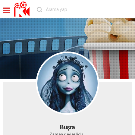
Büşra
Zaman değerlidir..