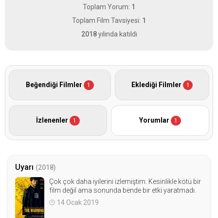
Toplam Yorum:
1
Toplam Film Tavsiyesi:
1
2018
yılında katıldı
Beğendiği Filmler
Eklediği Filmler
1
1
İzlenenler
Yorumlar
1
1
Uyarı
(2018)
Çok çok daha iyilerini izlemiştim. Kesinlikle kötü bir
film değil ama sonunda bende bir etki yaratmadı.
14 Ocak 2019