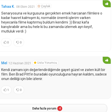
Çaylak
Tahaa K.
08 Ekim 2021
Senaryosuna ve kurgusuna gerçekten emek harcanan filmlere o
kadar hasret kalmışım ki, normalde önemli işlerim varken
heyecanla filme kaptırmış buldum kendimi :)) Biraz kafa
karıştırabilir ama bu hele ki bu zamanda izlemek ayrı keyif,
mutluluk verdi :)
0
0
Usta Yorumcu
Mel
12 Haziran 2021
Kendi zamanı için değerlendirdiğimde gayet güzel ve zaten kült bir
film. Ben Brad Pitt'in buradaki oyunculuğuna hayran kaldım, sadece
onun deliliği için bile izlenir.
1
0
Daha fazla yorum
4