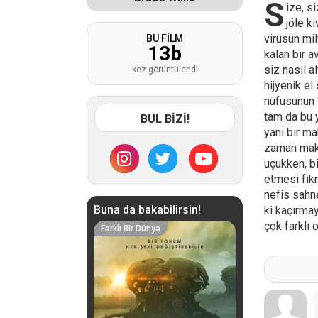
S
ize, s
jöle k
virüsün mil
BU FİLM
13
b
kalan bir a
siz nasıl a
kez görüntülendi
hijyenik el
nüfusunun %
tam da bu 
BUL BİZİ!
yani bir ma
zaman maki
uçukken, b
etmesi fikr
nefis sahne
Buna da bakabilirsin!
ki kaçırmay
çok farklı o
Farklı Bir Dünya