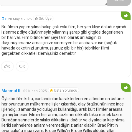
Gönder
Sıkı Üye
Ok
28 Mayıs 2025
Bu filmin yapım yılına bakıp çok eski film, her yeri klişe doludur şimdi
izlenmez diye düşünmeyin yıllanmış şarap gibi gitgide değerlenen
bir hali var. Film bitince her şeyi tam olarak anladığınızı
düşünüyorsanız ama içinize sinmeyen bir acaba var ise (soğuk
havada ceketinizi unutmuşsunuz gibi bir his) tebrikler filmi
gerçekten dikkatle izlemişsiniz demektir.
0
0
Usta Yorumcu
Mahmut K.
09 Nisan 2025
Öyle bir film ki bu, canlandırılan karakterlerin en altından en üstüne,
her oyuncunun mükemmel işler çıkardığı, olay örgüsünün ince ince
işlendiği, zamanda yolculuğun kullanıldığı, artık kült filmler arasına
girmiş bir eser. Filmin her anını, sözlerini dikkatli takip etmek lazım.
Durağan sahnelerde sıkılıp dikkatinizi dağıtır ve diyaloglar kaçırılırsa
ileriki sahnelerde anlam veremediğiniz anlar olabilir. Brad Pitt'in
oyunculuğu muazzam, Bruce Willis'in Bruce Willis olduğu yıllar.