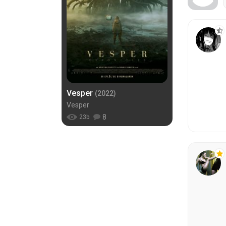
Vesper
(2022)
Vesper
8
23
b