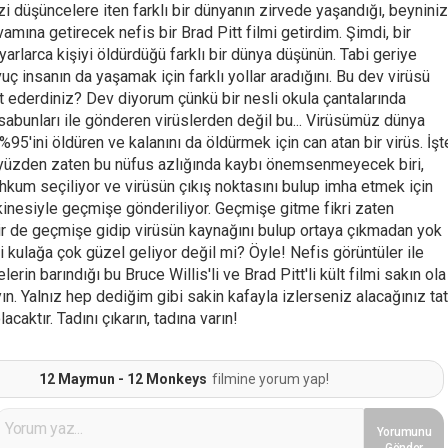
izi düşüncelere iten farklı bir dünyanın zirvede yaşandığı, beyniniz
ıvamına getirecek nefis bir Brad Pitt filmi getirdim. Şimdi, bir
yarlarca kişiyi öldürdüğü farklı bir dünya düşünün. Tabi geriye
vuç insanın da yaşamak için farklı yollar aradığını. Bu dev virüsü
lt ederdiniz? Dev diyorum çünkü bir nesli okula çantalarında
 sabunları ile gönderen virüslerden değil bu... Virüsümüz dünya
95'ini öldüren ve kalanını da öldürmek için can atan bir virüs. İşt
yüzden zaten bu nüfus azlığında kaybı önemsenmeyecek biri,
hkum seçiliyor ve virüsün çıkış noktasını bulup imha etmek için
nesiyle geçmişe gönderiliyor. Geçmişe gitme fikri zaten
ir de geçmişe gidip virüsün kaynağını bulup ortaya çıkmadan yok
i kulağa çok güzel geliyor değil mi? Öyle! Nefis görüntüler ile
lerin barındığı bu Bruce Willis'li ve Brad Pitt'li kült filmi sakın ola
ın. Yalnız hep dediğim gibi sakin kafayla izlerseniz alacağınız tat
lacaktır. Tadını çıkarın, tadına varın!
12 Maymun - 12 Monkeys
filmine yorum yap!
Yorumunu