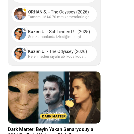
ORHAN S. -
The Odyssey (2026)
Tamamı IMAX 70 mm kameralarla çe...
Kazım U. -
Sahibinden R... (2025)
Son zamanlarda izlediğim en iyi...
Kazım U. -
The Odyssey (2026)
Helen neden siyahi abi koca koca...
Dark Matter: Beyin Yakan Senaryosuyla