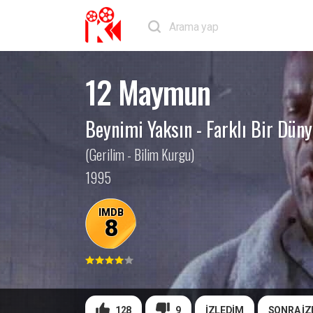
12 Maymun
Beynimi Yaksın
-
Farklı Bir Düny
(Gerilim - Bilim Kurgu)
1995
IMDB
8
128
9
İZLEDİM
SONRA İZ