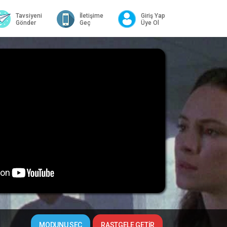
Tavsiyeni
İletişime
Giriş Yap
Gönder
Geç
Üye Ol
MODUNU SEÇ