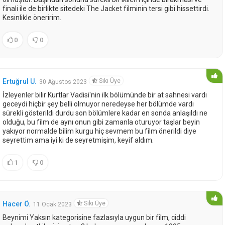
finali ile de birlikte sitedeki The Jacket filminin tersi gibi hissettirdi.
Kesinlikle öneririm.
0
0
Sıkı Üye
Ertuğrul U.
30 Ağustos 2023
İzleyenler bilir Kurtlar Vadisi'nin ilk bölümünde bir at sahnesi vardı
geceydi hiçbir şey belli olmuyor neredeyse her bölümde vardı
sürekli gösterildi durdu son bölümlere kadar en sonda anlaşıldı ne
olduğu, bu film de aynı onun gibi zamanla oturuyor taşlar beyin
yakıyor normalde bilim kurgu hiç sevmem bu film önerildi diye
seyrettim ama iyi ki de seyretmişim, keyif aldım.
1
0
Sıkı Üye
Hacer Ö.
11 Ocak 2023
Beynimi Yaksın kategorisine fazlasıyla uygun bir film, ciddi