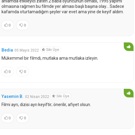
anlamda etkileyici zaten 2 baba oyuncunun olması, 1995 yapımı
olmasına rağmen bu filmde yer alması başlı başına olay... Sadece
kafamda oturtamadığım şeyler var evet ama yine de keyif aldım.
0
0
Sıkı Üye
Bedia
05 Mayıs 2022
Mükemmel bir filmdi, mutlaka ama mutlaka izleyin.
0
0
Sıkı Üye
Yasemin B.
02 Nisan 2022
Filmi ayrı, dizisi ayrı keyiftir; önerilir, afiyet olsun.
0
0