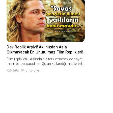
Dev Replik Arşivi! Aklınızdan Asla
Çıkmayacak En Unutulmaz Film Replikleri!
Film replikleri... Aslında biz fark etmesek de hayatı
mızın bir parçasıdırlar. Şu an kullandığımız, tweet
attığımız, WhatsApp durumuna yazdığımız bir çok
69
b
0
7 yıl
afilli c