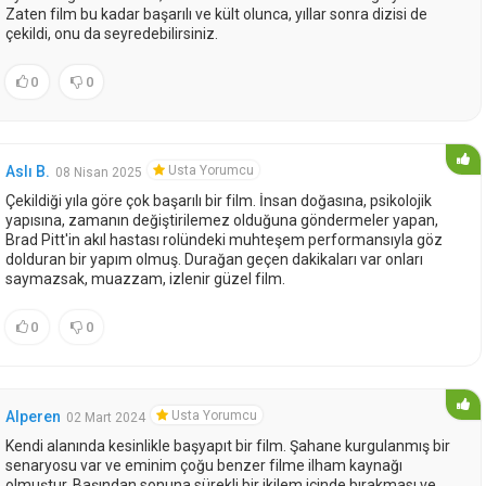
Zaten film bu kadar başarılı ve kült olunca, yıllar sonra dizisi de
çekildi, onu da seyredebilirsiniz.
0
0
Usta Yorumcu
Aslı B.
08 Nisan 2025
Çekildiği yıla göre çok başarılı bir film. İnsan doğasına, psikolojik
yapısına, zamanın değiştirilemez olduğuna göndermeler yapan,
Brad Pitt'in akıl hastası rolündeki muhteşem performansıyla göz
dolduran bir yapım olmuş. Durağan geçen dakikaları var onları
saymazsak, muazzam, izlenir güzel film.
0
0
Usta Yorumcu
Alperen
02 Mart 2024
Kendi alanında kesinlikle başyapıt bir film. Şahane kurgulanmış bir
senaryosu var ve eminim çoğu benzer filme ilham kaynağı
olmuştur. Başından sonuna sürekli bir ikilem içinde bırakması ve