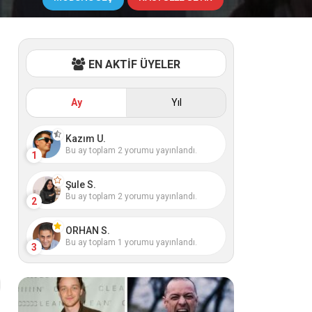
EN AKTİF ÜYELER
Ay
Yıl
Kazım U.
Bu ay toplam 2 yorumu yayınlandı.
1
Şule S.
Bu ay toplam 2 yorumu yayınlandı.
2
ORHAN S.
Bu ay toplam 1 yorumu yayınlandı.
3