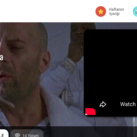
Haftanın
İçeriği
a
LE
14
Yorum