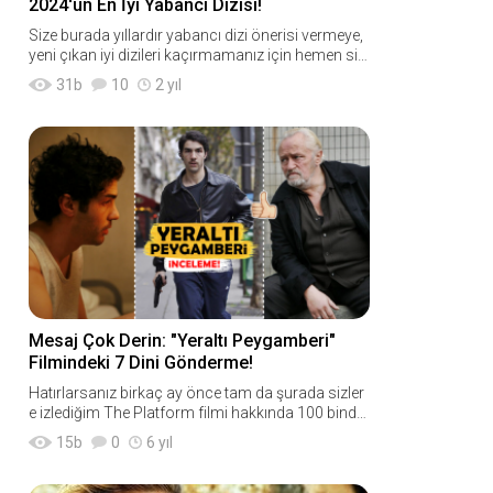
2024'ün En İyi Yabancı Dizisi!
Size burada yıllardır yabancı dizi önerisi vermeye,
yeni çıkan iyi dizileri kaçırmamanız için hemen siz
e tavsiye etmeye çalışıyorum, biliyorsunuz.
31
b
10
2 yıl
Mesaj Çok Derin: "Yeraltı Peygamberi"
Filmindeki 7 Dini Gönderme!
Hatırlarsanız birkaç ay önce tam da şurada sizler
e izlediğim The Platform filmi hakkında 100 binde
n fazla kişiye ulaşan bir analiz yazmış, filmin alt m
15
b
0
6 yıl
etninde verilen m