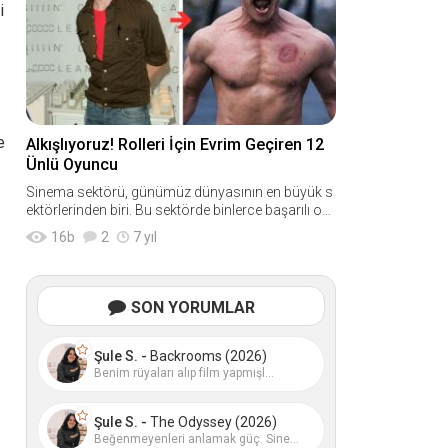
i
e
Alkışlıyoruz! Rolleri İçin Evrim Geçiren 12
Ünlü Oyuncu
Sinema sektörü, günümüz dünyasının en büyük s
ektörlerinden biri. Bu sektörde binlerce başarılı oy
uncu var. Fakat bu oyunculardan s
16
b
2
7 yıl
SON YORUMLAR
Şule S. -
Backrooms (2026)
Benim rüyaları alıp film yapmışl...
Şule S. -
The Odyssey (2026)
Beğenmeyenleri anlamak güç. Sine...