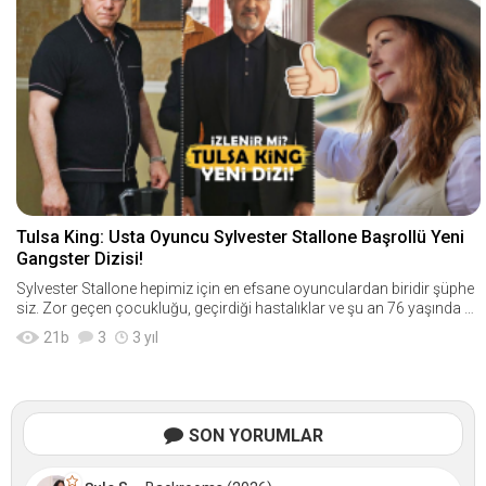
Tulsa King: Usta Oyuncu Sylvester Stallone Başrollü Yeni
Gangster Dizisi!
Sylvester Stallone hepimiz için en efsane oyunculardan biridir şüphe
siz. Zor geçen çocukluğu, geçirdiği hastalıklar ve şu an 76 yaşında ol
masına ra
21
b
3
3 yıl
SON YORUMLAR