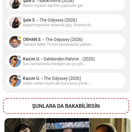
Şule S. -
Backrooms (2026)
Benim rüyaları alıp film yapmışlar ger...
Şule S. -
The Odyssey (2026)
Beğenmeyenleri anlamak güç. Sinema ile...
ORHAN S. -
The Odyssey (2026)
Tamamı IMAX 70 mm kameralarla çekilen...
Kazım U. -
Sahibinden Rahme... (2025)
Son zamanlarda izlediğim en iyi yerli...
Kazım U. -
The Odyssey (2026)
Helen neden siyahi abi koca koca yönet...
ŞUNLARA DA BAKABİLİRSİN