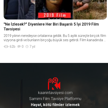
"Ne İzlesek?" Diyenlere Her Biri Başarılı 5 İyi 2019 Film
Tavsiyesi
2019 yılının neredeyse ortalarına geldik. Bu 5 aylık süreçte birçok film
vizyona girdi ve bunların birçoğu büyük ses getirdi. Film kanadında &
qu
62
b
0
7 yıl
kaanintavsiyesi.com
Samimi Film Tavsiye Platformu
Hayat, kötü filmler izlemek