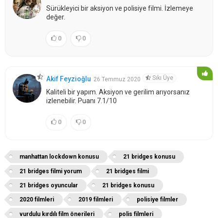
Sürükleyici bir aksiyon ve polisiye filmi. İzlemeye
değer.
0
0
Sıkı Üye
Akif Feyzioğlu
26 Temmuz 2020
Kaliteli bir yapım. Aksiyon ve gerilim arıyorsanız
izlenebilir. Puanı 7.1/10
0
0
manhattan lockdown konusu
21 bridges konusu
21 bridges filmi yorum
21 bridges filmi
21 bridges oyuncular
21 bridges konusu
2020 filmleri
2019 filmleri
polisiye filmler
vurdulu kırdılı film önerileri
polis filmleri