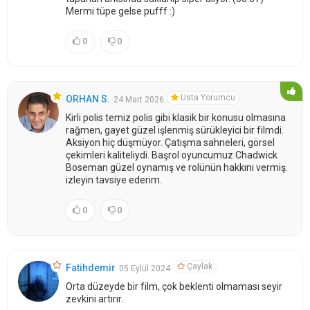
Mermi tüpe gelse pufff :)
0
0
Usta Yorumcu
ORHAN S.
24 Mart 2026
Kirli polis temiz polis gibi klasik bir konusu olmasına
rağmen, gayet güzel işlenmiş sürükleyici bir filmdi.
Aksiyon hiç düşmüyor. Çatışma sahneleri, görsel
çekimleri kaliteliydi. Başrol oyuncumuz Chadwick
Boseman güzel oynamış ve rolünün hakkını vermiş.
izleyin tavsiye ederim.
0
0
Çaylak
Fatihdemir
05 Eylül 2024
Orta düzeyde bir film, çok beklenti olmaması seyir
zevkini artırır.