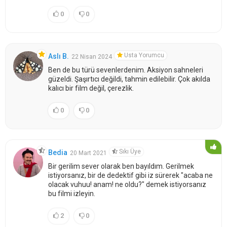
0
0
Usta Yorumcu
Aslı B.
22 Nisan 2024
Ben de bu türü sevenlerdenim. Aksiyon sahneleri
güzeldi. Şaşırtıcı değildi, tahmin edilebilir. Çok akılda
kalıcı bir film değil, çerezlik.
0
0
Sıkı Üye
Bedia
20 Mart 2021
Bir gerilim sever olarak ben bayıldım. Gerilmek
istiyorsanız, bir de dedektif gibi iz sürerek "acaba ne
olacak vuhuu! anam! ne oldu?" demek istiyorsanız
bu filmi izleyin.
2
0