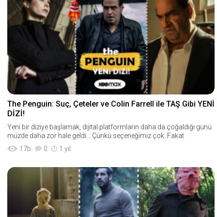
The Penguin: Suç, Çeteler ve Colin Farrell ile TAŞ Gibi YENİ
DİZİ!
Yeni bir diziye başlamak, dijital platformların daha da çoğaldığı günü
müzde daha zor hale geldi... Çünkü seçeneğimiz çok. Fakat
17
b
0
1 yıl