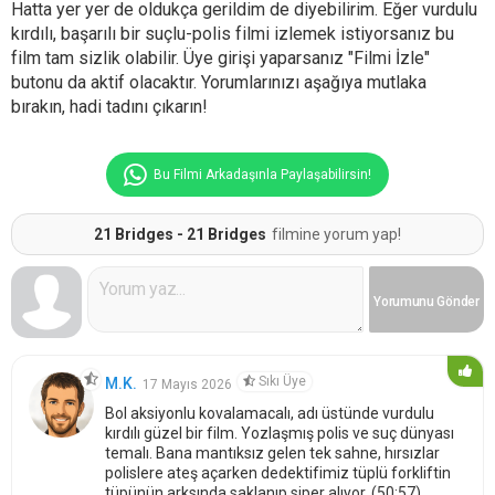
Hatta yer yer de oldukça gerildim de diyebilirim. Eğer vurdulu
kırdılı, başarılı bir suçlu-polis filmi izlemek istiyorsanız bu
film tam sizlik olabilir. Üye girişi yaparsanız "Filmi İzle"
butonu da aktif olacaktır. Yorumlarınızı aşağıya mutlaka
bırakın, hadi tadını çıkarın!
Bu Filmi Arkadaşınla Paylaşabilirsin!
21 Bridges - 21 Bridges
filmine yorum yap!
Yorumunu
Gönder
Sıkı Üye
M.K.
17 Mayıs 2026
Bol aksiyonlu kovalamacalı, adı üstünde vurdulu
kırdılı güzel bir film. Yozlaşmış polis ve suç dünyası
temalı. Bana mantıksız gelen tek sahne, hırsızlar
polislere ateş açarken dedektifimiz tüplü forkliftin
tüpünün arksında saklanıp siper alıyor. (50:57)