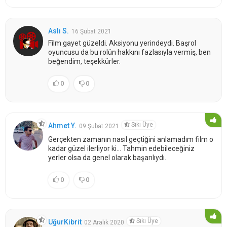
Aslı S.
16 Şubat 2021
Film gayet güzeldi. Aksiyonu yerindeydi. Başrol
oyuncusu da bu rolün hakkını fazlasıyla vermiş, ben
beğendim, teşekkürler.
0
0
Sıkı Üye
Ahmet Y.
09 Şubat 2021
Gerçekten zamanın nasıl geçtiğini anlamadım film o
kadar güzel ilerliyor ki... Tahmin edebileceğiniz
yerler olsa da genel olarak başarılıydı.
0
0
Sıkı Üye
UğurKibrit
02 Aralık 2020