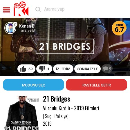
IMDB
Kenan B.
6.7
Tavsiye Etti
59
1
İZLEDİM
SONRA İZLE
9
MODUNU SEÇ
21 Bridges
Vurdulu Kırdılı - 2019 Filmleri
( Suç - Polisiye)
2019