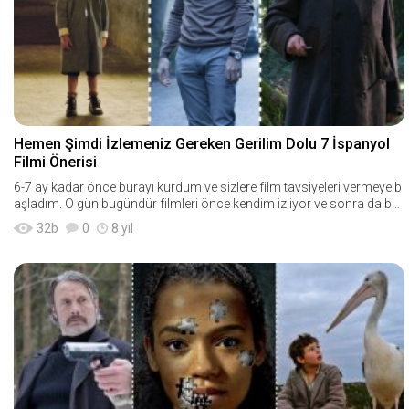
Hemen Şimdi İzlemeniz Gereken Gerilim Dolu 7 İspanyol
Filmi Önerisi
6-7 ay kadar önce burayı kurdum ve sizlere film tavsiyeleri vermeye b
aşladım. O gün bugündür filmleri önce kendim izliyor ve sonra da bur
ada size öner
32
b
0
8 yıl