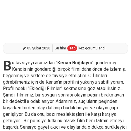
05 Şubat 2020
Bu film
14
b
kez görüntülendi.
B
u tavsiyeyi aranızdan "
Kenan Buğdaycı
" göndermiş.
Kendisinin gönderdiği birçok filmi daha önce de izlemiş,
beğenmiş ve sizlere de tavsiye etmiştim. O filmleri
görebilmeniz için de Kenan'ın profilini yukarıya sabitliyorum.
Profilindeki "Eklediği Filmler" sekmesine göz atabilirsiniz...
Şimdi; filmimiz, bir soygun sonrası olayın peşini bırakmayan
bir dedektife odaklanıyor. Adamımız, suçluların peşinden
koşarken birden olay dallanıp budaklanıyor ve olayın çapı
genişliyor. Bu da onu, bazı meslektaşları ile karşı karşıya
getiriyor... Bir polisiye tutkunu olarak film beni tatmin etmeyi
başardı. Senaryo gayet akıcı ve olaylar da oldukça sürükleyici.