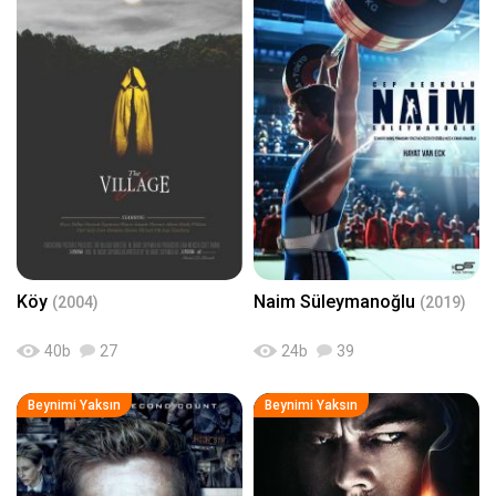
Köy
Naim Süleymanoğlu
(2004)
(2019)
40
b
27
24
b
39
Beynimi Yaksın
Beynimi Yaksın