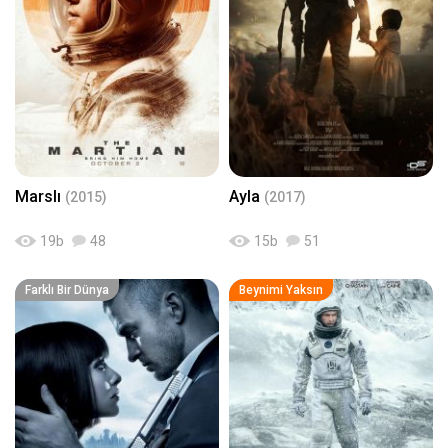
Marslı
Ayla
(2015)
(2017)
19
b
48
15
b
51
Farklı Bir Dünya
Beynimi Yaksın