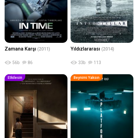
Zamana Karşı
Yıldızlararası
(2011)
(2014)
56
b
86
33
b
113
Etkilesin
Beynimi Yaksın