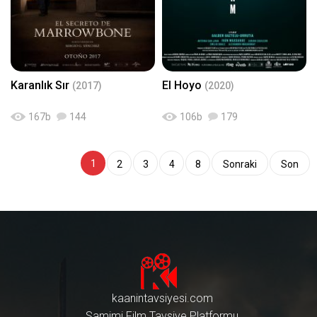
Karanlık Sır
El Hoyo
(2017)
(2020)
167
b
144
106
b
179
1
2
3
4
8
Sonraki
Son
kaanintavsiyesi.com
Samimi Film Tavsiye Platformu