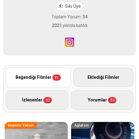
Sıkı Üye
Toplam Yorum:
34
2021
yılında katıldı
Beğendiği Filmler
Eklediği Filmler
81
İzlenenler
Yorumlar
92
34
Beynimi Yaksın
Ağlatsın