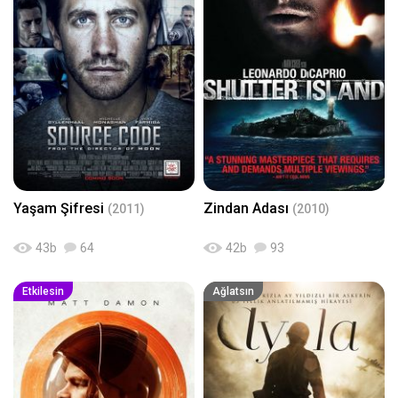
Yaşam Şifresi
Zindan Adası
(2011)
(2010)
43
b
64
42
b
93
Etkilesin
Ağlatsın