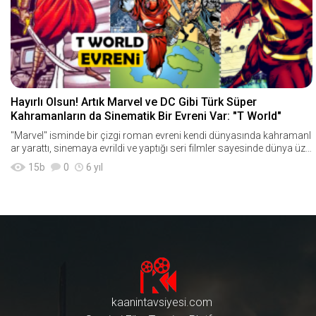
Hayırlı Olsun! Artık Marvel ve DC Gibi Türk Süper
Kahramanların da Sinematik Bir Evreni Var: "T World"
"Marvel" isminde bir çizgi roman evreni kendi dünyasında kahramanl
ar yarattı, sinemaya evrildi ve yaptığı seri filmler sayesinde dünya üze
rinde gişe
15
b
0
6 yıl
kaanintavsiyesi.com