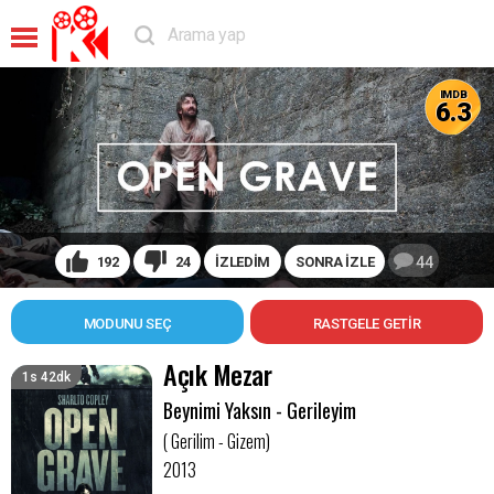
IMDB
6.3
192
24
İZLEDİM
SONRA İZLE
44
MODUNU SEÇ
Açık Mezar
1s 42dk
Beynimi Yaksın - Gerileyim
( Gerilim - Gizem)
2013