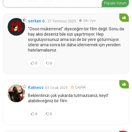
Popüler Yorum
Sıkı Üye
serkan ö.
27 Temmuz 2025
"Oooo mükemmel" diyeceğim bir film değil. Sonu da
hay aksi deseniz bile sizi şaşırtmıyor. Hep
sorguluyorsunuz ama sizi de bir yere götürmüyor.
izlenir ama sonra bir daha izlememek için yeniden
hatırlamalısınız.
0
0
Çaylak
Katness
03 Ocak 2025
Beklentinizi çok yukarda tutmazsanız, keyif
alabileceğiniz bir film.
0
0