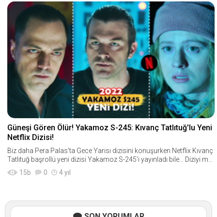
Güneşi Gören Ölür! Yakamoz S-245: Kıvanç Tatlıtuğ'lu Yeni
Netflix Dizisi!
Biz daha Pera Palas'ta Gece Yarısı dizisini konuşurken Netflix Kıvanç
Tatlıtuğ başrollü yeni dizisi Yakamoz S-245'i yayınladı bile... Diziyi mer
akla bekleyenler
15
b
0
4 yıl
SON YORUMLAR