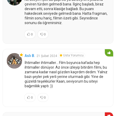
çeviren türden gelmedi bana. İlginç başladı, biraz
devam etti, sonra klasiğe bağladı. Bu puanı
hakedecek seviyede gelmedi bana. Hatta fragman,
filmin sonu hariç, filmin özeti gibi. Seyredince
sonunu da öğrenirsiniz.
0
0
Usta Yorumcu
Aslı B.
21 Şubat 2024
İhtimaller ihtimaller... Film boyunca kafada hep
ihtimaller dönüyor. Az önce izleyip bitirdim filmi, bu
zamana kadar nasıl gözden kaçırdım dedim. Yalnız
bazı şeyler pek yerli yerine oturmadı gibi. Yine de
güzeldi teşekkürler Kaan, seviyorum bu siteyi
bağımlılık yaptı :))
0
0