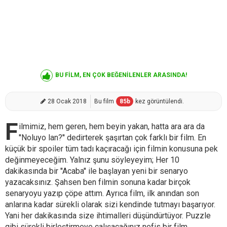
BU FİLM, EN ÇOK BEĞENİLENLER ARASINDA!
28 Ocak 2018
Bu film
85
b
kez görüntülendi.
F
ilmimiz, hem geren, hem beyin yakan, hatta ara ara da
''Noluyo lan?'' dedirterek şaşırtan çok farklı bir film. En
küçük bir spoiler tüm tadı kaçıracağı için filmin konusuna pek
değinmeyeceğim. Yalnız şunu söyleyeyim; Her 10
dakikasında bir ''Acaba'' ile başlayan yeni bir senaryo
yazacaksınız. Şahsen ben filmin sonuna kadar birçok
senaryoyu yazıp çöpe attım. Ayrıca film, ilk anından son
anlarına kadar sürekli olarak sizi kendinde tutmayı başarıyor.
Yani her dakikasında size ihtimalleri düşündürtüyor. Puzzle
gibi sürekli birleştirmeye çalışacağınız nefis bir film