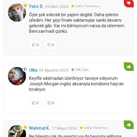
Usta Yorumcu
Yeliz D.
29 Ekim 2024
Öyle şok edecek bir yapım değildi. Daha iyilerini
izledim. Her şeyi finale saklamışlar sanki devamı
gelecek gibi. Var mı bilmiyorum varsa da izlemem.
Beni sarmadı çünkü.
0
0
Sıkı Üye
Utku
09 Ağustos 2024
Keyifle sıkılmadan izlettiriyor tavsiye ediyorum
Joseph Morgan ingiliz aksanıyla kendisine hayran
bırakıyor.
0
0
Usta Yorumcu
Mahmut K.
17 Mayıs 2024
Ne bileyim çok da şaşırtıcı ya da beynimi jelibona