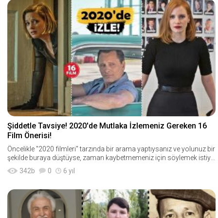
Şiddetle Tavsiye! 2020'de Mutlaka İzlemeniz Gereken 16
Film Önerisi!
Öncelikle "2020 filmleri" tarzında bir arama yaptıysanız ve yolunuz bir
şekilde buraya düştüyse, zaman kaybetmemeniz için söylemek istiyo
rum ki
342
b
0
6 yıl