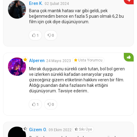
Eren K.
02 Şubat 2024
Bana çok mantık hatası var gibi geldi, pek
beğenmedim bence en fazla 5 puan olmalı 6,2 bu
film için çok diye düşünüyorum.
1
0
Usta Yorumcu
Alperen
24 Mayıs 2023
Merak duygusunu sürekli canlı tutan, bol bol geren
ve izlerken sürekli kafadan senaryolar yazıp
çizeceğiniz gizem etiketinin hakkını veren bir film.
Aldığı puandan daha fazlasını hak ettiğini
düşünüyorum. Tavsiye ederim..
1
0
Sıkı Üye
Gizem O.
09 Ekim 2022