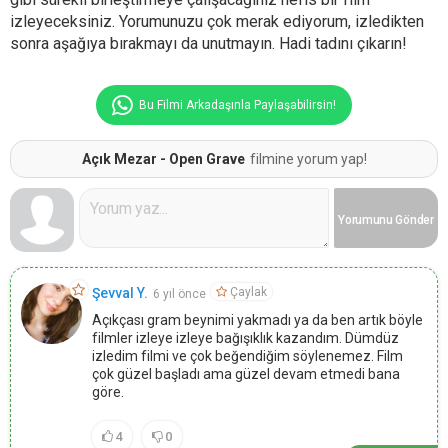
izleyeceksiniz. Yorumunuzu çok merak ediyorum, izledikten
sonra aşağıya bırakmayı da unutmayın. Hadi tadını çıkarın!
Bu Filmi Arkadaşınla Paylaşabilirsin!
Açık Mezar - Open Grave
filmine yorum yap!
Yorumunu
Gönder
Çaylak
Şevval Y.
6 yıl önce
Açıkçası gram beynimi yakmadı ya da ben artık böyle
filmler izleye izleye bağışıklık kazandım. Dümdüz
izledim filmi ve çok beğendiğim söylenemez. Film
çok güzel başladı ama güzel devam etmedi bana
göre.
4
0