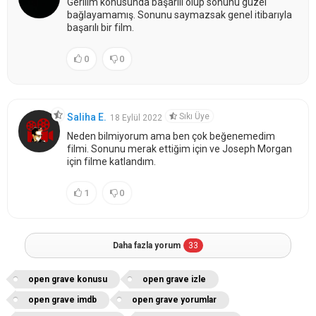
Gerilim konusunda başarılı olup sonunu güzel
bağlayamamış. Sonunu saymazsak genel itibarıyla
başarılı bir film.
0
0
Sıkı Üye
Saliha E.
18 Eylül 2022
Neden bilmiyorum ama ben çok beğenemedim
filmi. Sonunu merak ettiğim için ve Joseph Morgan
için filme katlandım.
1
0
Daha fazla yorum
33
open grave konusu
open grave izle
open grave imdb
open grave yorumlar