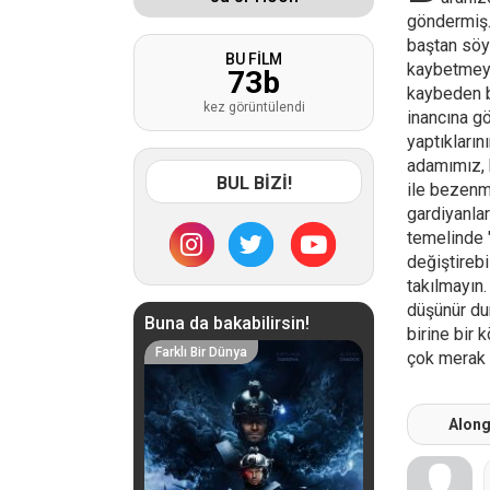
göndermiş.
baştan söy
BU FİLM
kaybetmeyip
73
b
kaybeden bi
kez görüntülendi
inancına g
yaptıkların
adamımız, h
BUL BİZİ!
ile bezenm
gardiyanlar
temelinde 
değiştirebi
takılmayın.
düşünür du
Buna da bakabilirsin!
birine bir
Farklı Bir Dünya
çok merak e
Along 