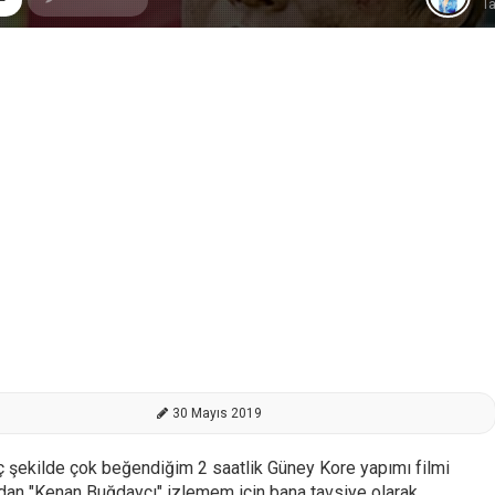
Ta
30 Mayıs 2019
nç şekilde çok beğendiğim 2 saatlik Güney Kore yapımı filmi
dan "Kenan Buğdaycı" izlemem için bana tavsiye olarak