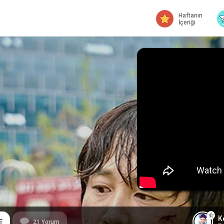
Haftanın
İçeriği
K
E
21
Yorum