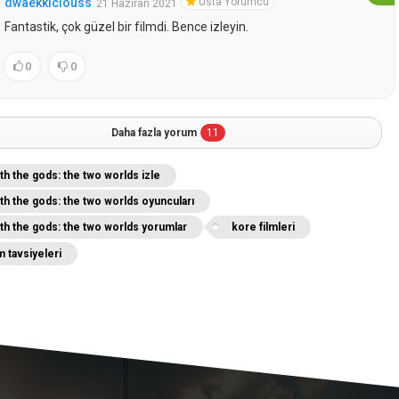
Usta Yorumcu
dwaekkiciouss
21 Haziran 2021
Fantastik, çok güzel bir filmdi. Bence izleyin.
0
0
Daha fazla yorum
11
th the gods: the two worlds izle
th the gods: the two worlds oyuncuları
ith the gods: the two worlds yorumlar
kore filmleri
m tavsiyeleri