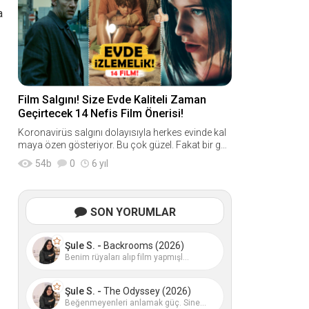
a
Film Salgını! Size Evde Kaliteli Zaman
Geçirtecek 14 Nefis Film Önerisi!
Koronavirüs salgını dolayısıyla herkes evinde kal
maya özen gösteriyor. Bu çok güzel. Fakat bir güz
el durum daha var ki; Herkes evde film izliyo
54
b
0
6 yıl
SON YORUMLAR
Şule S. -
Backrooms (2026)
Benim rüyaları alıp film yapmışl...
Şule S. -
The Odyssey (2026)
Beğenmeyenleri anlamak güç. Sine...