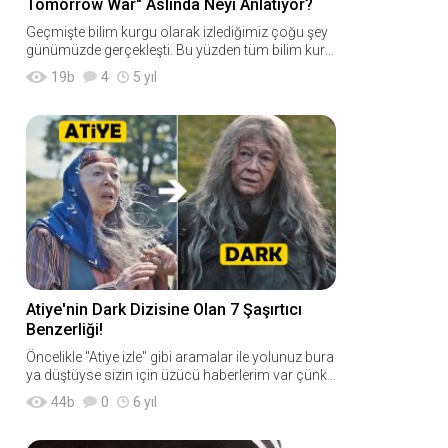
Tomorrow War" Aslında Neyi Anlatıyor?
Geçmişte bilim kurgu olarak izlediğimiz çoğu şey
günümüzde gerçekleşti. Bu yüzden tüm bilim kurg
u filmlerini de ileride gerçek
19
b
4
5 yıl
Atiye'nin Dark Dizisine Olan 7 Şaşırtıcı
Benzerliği!
Öncelikle "Atiye izle" gibi aramalar ile yolunuz bura
ya düştüyse sizin için üzücü haberlerim var çünkü
burada a
44
b
0
6 yıl