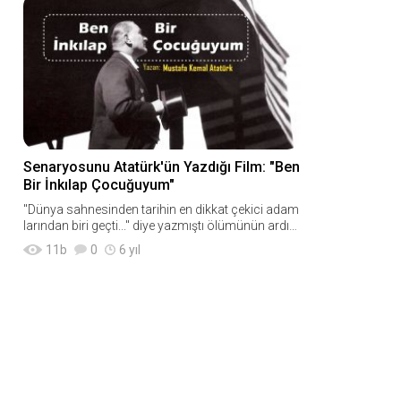
Senaryosunu Atatürk'ün Yazdığı Film: "Ben
Bir İnkılap Çocuğuyum"
"Dünya sahnesinden tarihin en dikkat çekici adam
larından biri geçti..." diye yazmıştı ölümünün ardın
dan Amerikan "Chicago Trib
11
b
0
6 yıl