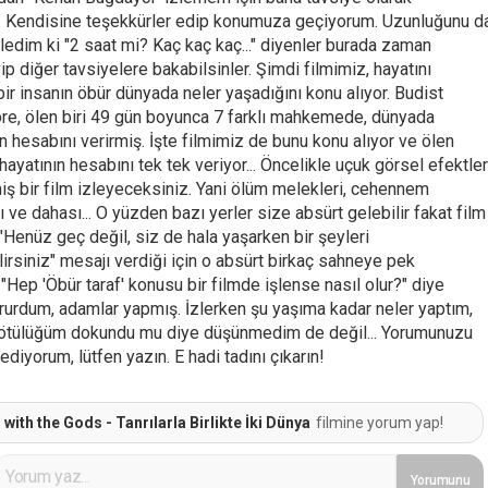
 Kendisine teşekkürler edip konumuza geçiyorum. Uzunluğunu d
ledim ki "2 saat mi? Kaç kaç kaç..." diyenler burada zaman
 diğer tavsiyelere bakabilsinler. Şimdi filmimiz, hayatını
r insanın öbür dünyada neler yaşadığını konu alıyor. Budist
öre, ölen biri 49 gün boyunca 7 farklı mahkemede, dünyada
ın hesabını verirmiş. İşte filmimiz de bunu konu alıyor ve ölen
ayatının hesabını tek tek veriyor... Öncelikle uçuk görsel efektler
iş bir film izleyeceksiniz. Yani ölüm melekleri, cehennem
ı ve dahası... O yüzden bazı yerler size absürt gelebilir fakat film
"Henüz geç değil, siz de hala yaşarken bir şeyleri
lirsiniz" mesajı verdiği için o absürt birkaç sahneye pek
 "Hep 'Öbür taraf' konusu bir filmde işlense nasıl olur?" diye
rurdum, adamlar yapmış. İzlerken şu yaşıma kadar neler yaptım,
 kötülüğüm dokundu mu diye düşünmedim de değil... Yorumunuzu
diyorum, lütfen yazın. E hadi tadını çıkarın!
with the Gods - Tanrılarla Birlikte İki Dünya
filmine yorum yap!
Yorumunu