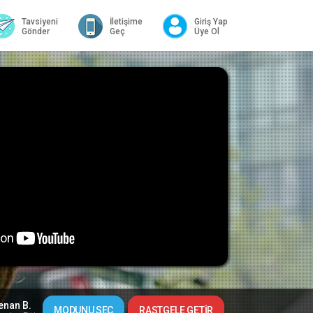
Tavsiyeni
İletişime
Giriş Yap
Gönder
Geç
Üye Ol
enan B.
MODUNU SEÇ