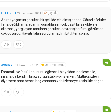
Çaylak
CLEDRED
29 Temmuz 2021
Ahiret yaşamını çocukça bir şekilde ele almış bence. Görsel efektler
fena değildi ama adamın günahlarının çok basit bir şekilde ele
alınması, yargılayan tanrıların çocukça davranışları filmi gözümde
çok düşürdü. Hayatı falan sorgulamadım bittikten sonra.
0
0
Usta Yorumcu
ayten Y.
03 Temmuz 2021
Fantastik ve ‘etik’ konusunu eğlenceli bir yoldan incelese bile,
insana da kendini biraz sorgulatabiliyor izlerken. Mutlaka izleyin
diyemem ama bence boş zamanınızda izlemeye kesinlikle değer.
0
0