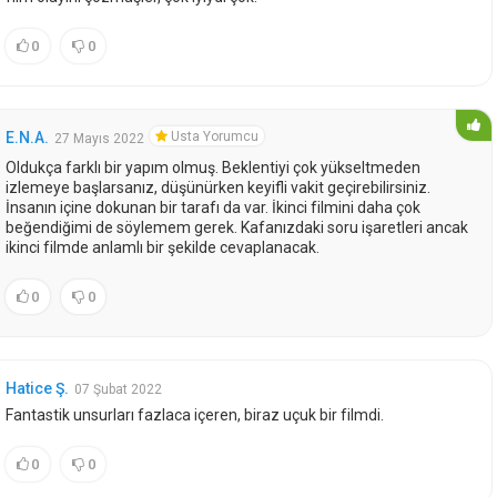
0
0
Usta Yorumcu
E.N.A.
27 Mayıs 2022
Oldukça farklı bir yapım olmuş. Beklentiyi çok yükseltmeden
izlemeye başlarsanız, düşünürken keyifli vakit geçirebilirsiniz.
İnsanın içine dokunan bir tarafı da var. İkinci filmini daha çok
beğendiğimi de söylemem gerek. Kafanızdaki soru işaretleri ancak
ikinci filmde anlamlı bir şekilde cevaplanacak.
0
0
Hatice Ş.
07 Şubat 2022
Fantastik unsurları fazlaca içeren, biraz uçuk bir filmdi.
0
0