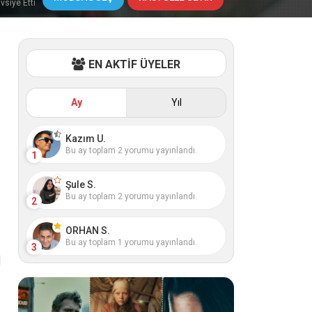
vsiye Etti
EN AKTİF ÜYELER
Ay
Yıl
Kazım U.
Bu ay toplam 2 yorumu yayınlandı.
1
Şule S.
Bu ay toplam 2 yorumu yayınlandı.
2
ORHAN S.
Bu ay toplam 1 yorumu yayınlandı.
3