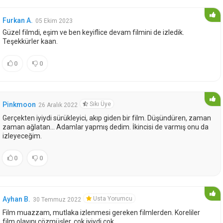
Furkan A.
05 Ekim 2023
Güzel filmdi, eşim ve ben keyiflice devam filmini de izledik.
Teşekkürler kaan.
0
0
Sıkı Üye
Pinkmoon
26 Aralık 2022
Gerçekten iyiydi sürükleyici, akıp giden bir film. Düşündüren, zaman
zaman ağlatan... Adamlar yapmış dedim. İkincisi de varmış onu da
izleyeceğim.
0
0
Usta Yorumcu
Ayhan B.
30 Temmuz 2022
Film muazzam, mutlaka izlenmesi gereken filmlerden. Koreliler
film olayını çözmüşler, çok iyiydi çok.