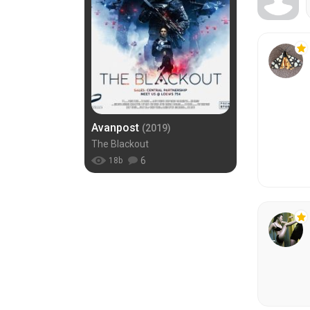
Avanpost
(2019)
The Blackout
6
18
b