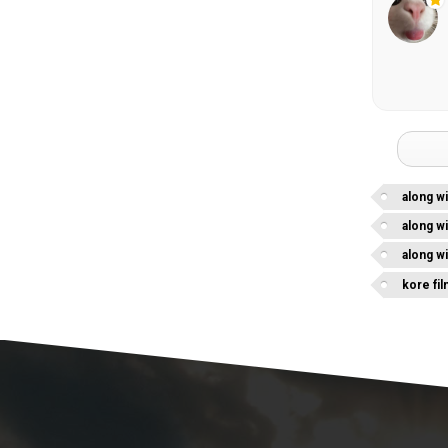
along wi
along wi
along w
kore fil