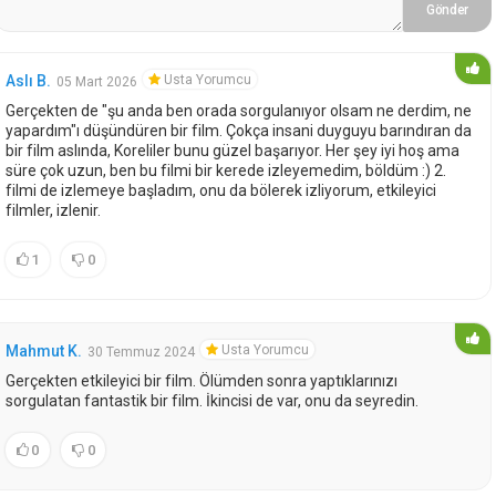
Gönder
Usta Yorumcu
Aslı B.
05 Mart 2026
Gerçekten de "şu anda ben orada sorgulanıyor olsam ne derdim, ne
yapardım"ı düşündüren bir film. Çokça insani duyguyu barındıran da
bir film aslında, Koreliler bunu güzel başarıyor. Her şey iyi hoş ama
süre çok uzun, ben bu filmi bir kerede izleyemedim, böldüm :) 2.
filmi de izlemeye başladım, onu da bölerek izliyorum, etkileyici
filmler, izlenir.
1
0
Usta Yorumcu
Mahmut K.
30 Temmuz 2024
Gerçekten etkileyici bir film. Ölümden sonra yaptıklarınızı
sorgulatan fantastik bir film. İkincisi de var, onu da seyredin.
0
0