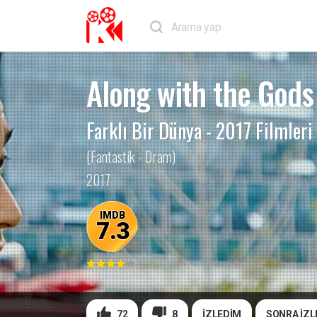
Along with the Gods
Farklı Bir Dünya
-
2017 Filmleri
(Fantastik - Dram)
2017
IMDB
7.3
72
8
İZLEDİM
SONRA İZL