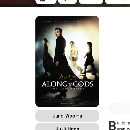
Jung-Woo Ha
B
u ilgi
Ju Ji-Hoon
aranız