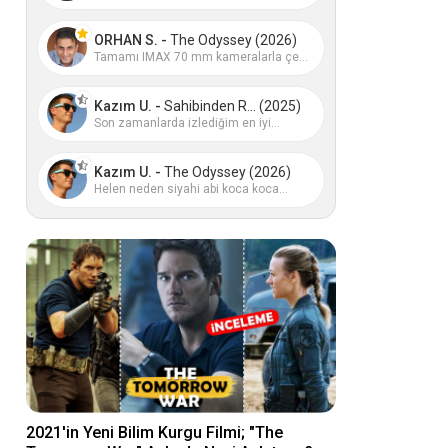
ORHAN S. -
The Odyssey (2026)
Tamamı IMAX 70 mm kameralarla çe...
Kazım U. -
Sahibinden R... (2025)
Son zamanlarda izlediğim en iyi...
Kazım U. -
The Odyssey (2026)
Helen neden siyahi abi koca koca...
2021'in Yeni Bilim Kurgu Filmi; "The