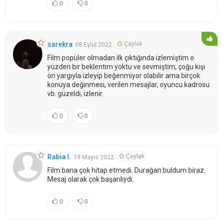
0
0
Çaylak
sarekra
08 Eylül 2022
Film popüler olmadan ilk çıktığında izlemiştim o
yüzden bir beklentim yoktu ve sevmiştim, çoğu kişi
ön yargıyla izleyip beğenmiyor olabilir ama birçok
konuya değinmesi, verilen mesajlar, oyuncu kadrosu
vb. güzeldi, izlenir.
0
0
Çaylak
Rabia I.
19 Mayıs 2022
Film bana çok hitap etmedi. Durağan buldum biraz.
Mesaj olarak çok başarılıydı.
0
0