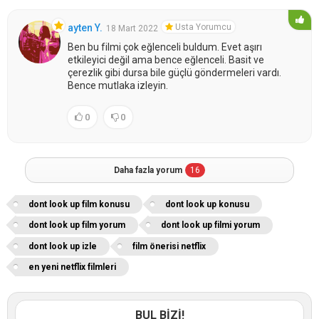
Usta Yorumcu
ayten Y.
18 Mart 2022
Ben bu filmi çok eğlenceli buldum. Evet aşırı
etkileyici değil ama bence eğlenceli. Basit ve
çerezlik gibi dursa bile güçlü göndermeleri vardı.
Bence mutlaka izleyin.
0
0
Daha fazla yorum
16
dont look up film konusu
dont look up konusu
dont look up film yorum
dont look up filmi yorum
dont look up izle
film önerisi netflix
en yeni netflix filmleri
BUL BİZİ!