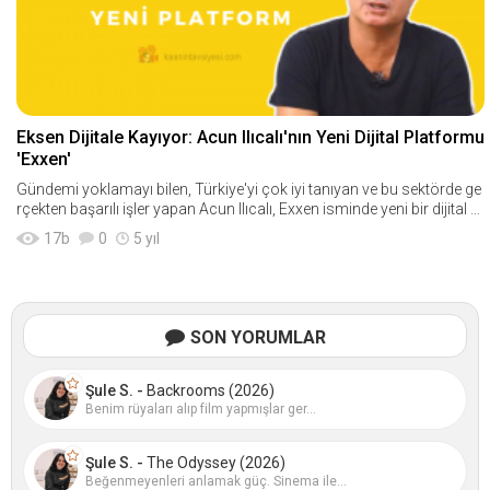
Eksen Dijitale Kayıyor: Acun Ilıcalı'nın Yeni Dijital Platformu
'Exxen'
Gündemi yoklamayı bilen, Türkiye'yi çok iyi tanıyan ve bu sektörde ge
rçekten başarılı işler yapan Acun Ilıcalı, Exxen isminde yeni bir dijital pl
at
17
b
0
5 yıl
SON YORUMLAR
Şule S. -
Backrooms (2026)
Benim rüyaları alıp film yapmışlar ger...
Şule S. -
The Odyssey (2026)
Beğenmeyenleri anlamak güç. Sinema ile...