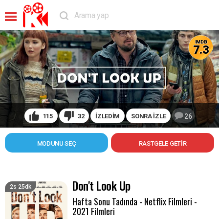
IMDB
7.3
115
32
İZLEDİM
SONRA İZLE
26
MODUNU SEÇ
Don't Look Up
2s 25dk
Hafta Sonu Tadında - Netflix Filmleri -
2021 Filmleri