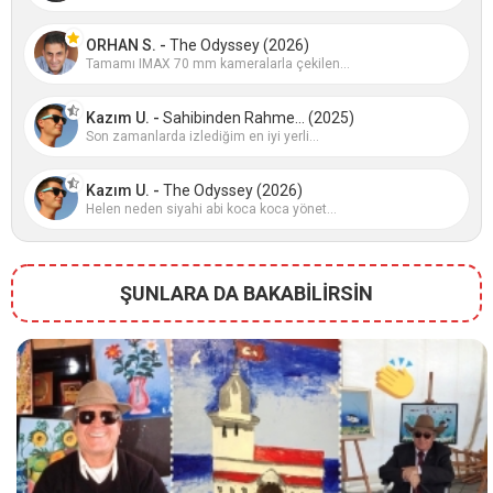
ORHAN S. -
The Odyssey (2026)
Tamamı IMAX 70 mm kameralarla çekilen...
Kazım U. -
Sahibinden Rahme... (2025)
Son zamanlarda izlediğim en iyi yerli...
Kazım U. -
The Odyssey (2026)
Helen neden siyahi abi koca koca yönet...
ŞUNLARA DA BAKABİLİRSİN