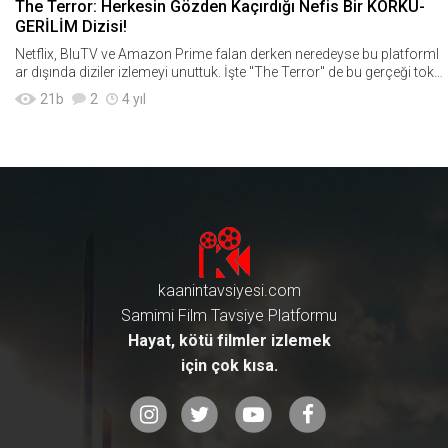
The Terror: Herkesin Gözden Kaçırdığı Nefis Bir KORKU-
GERİLİM Dizisi!
Netflix, BluTV ve Amazon Prime falan derken neredeyse bu platforml
ar dışında diziler izlemeyi unuttuk. İşte "The Terror" de bu gerçeği toka
t gibi yüzüme
21
b
2
4 yıl
kaanintavsiyesi.com
Samimi Film Tavsiye Platformu
Hayat, kötü filmler izlemek
için çok kısa.