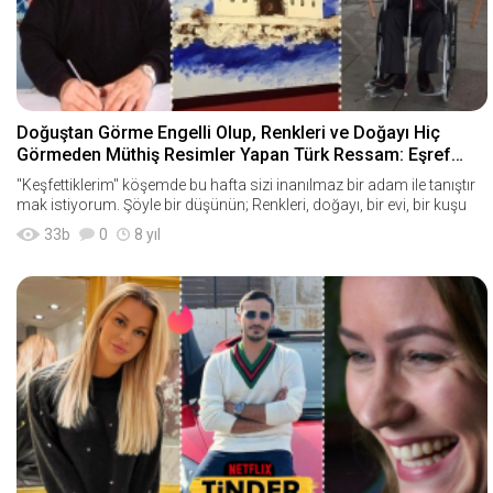
Doğuştan Görme Engelli Olup, Renkleri ve Doğayı Hiç
Görmeden Müthiş Resimler Yapan Türk Ressam: Eşref
Armağan
"Keşfettiklerim" köşemde bu hafta sizi inanılmaz bir adam ile tanıştır
mak istiyorum. Şöyle bir düşünün; Renkleri, doğayı, bir evi, bir kuşu
33
b
0
8 yıl