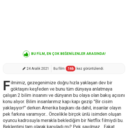
BU FİLM, EN ÇOK BEĞENİLENLER ARASINDA!
24 Aralık 2021
Bu film
16
b
kez görüntülendi.
F
ilmimiz, gezegenimize doğru hızla yaklaşan dev bir
göktaşını keşfeden ve bunu tüm dünyaya anlatmaya
çalışan 2 bilim insanını ve dünyanın bu olaya olan bakış açısını
konu alıyor. Bilim insanlarımız kapı kapı gezip "Bir cisim
yaklaşıyor!" derken Amerika başkanı da dahil, insanlar olayın
pek farkına varamıyor... Öncelikle birçok ünlü isimden oluşan
oyuncu kadrosuyla merakla beklediğim bir Netflix filmiydi bu.
Beklentimi tam olarak karşıladı mı? Pek sayılmaz... Fakat