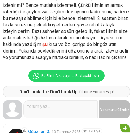
izlenir mi? Bence mutlaka izlenmeli. Çünkü filmin anlatmak
istediği bir şeyleri var. Geçtim dev oyuncu kadrosunu, sadece
bu mesajı alabilmek için bile bence izlenmeli. 2 saatten biraz
fazla süresine pek aldırış etmeden, şöyle rahat kafayla
izleyin derim. Bazı sahneler absürt gelebilir, fakat filmin size
anlatmak istediği de tam olarak bu, unutmayın... Ayrıca film
hakkında yazdığım
şu
kısa ve öz içeriğe de bir göz atın
derim... Yukarıda söylediklerimi göz önüne alarak izleyip gelin
ve yorumunuzu aşağıya mutlaka bırakın, e hadi tadını çıkarın!
Bu Filmi Arkadaşınla Paylaşabilirsin!
Don't Look Up - Don't Look Up
filmine yorum yap!
Yorumunu
Gönder
Sıkı Üye
Oğuzhan O.
13 Temmuz 2025