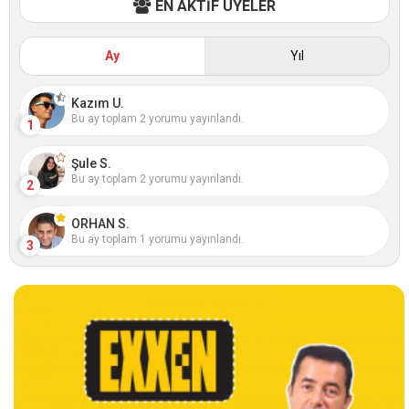
EN AKTİF ÜYELER
Ay
Yıl
Kazım U.
Bu ay toplam 2 yorumu yayınlandı.
1
Şule S.
Bu ay toplam 2 yorumu yayınlandı.
2
ORHAN S.
Bu ay toplam 1 yorumu yayınlandı.
3