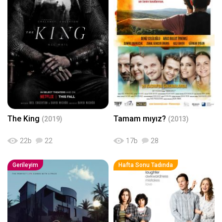
The King
Tamam mıyız?
(2019)
(2013)
22
b
22
17
b
28
Gerileyim
Hafta Sonu Tadında