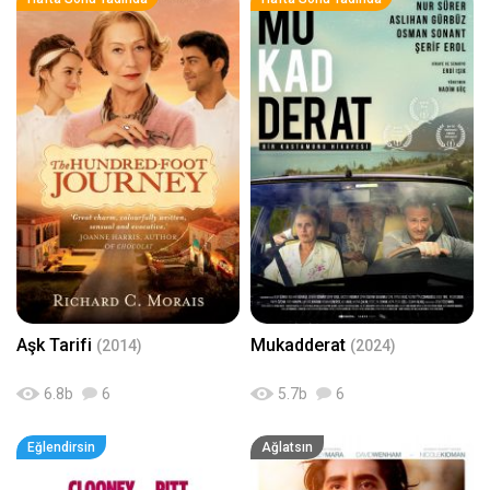
Aşk Tarifi
Mukadderat
(2014)
(2024)
6.8
b
6
5.7
b
6
Eğlendirsin
Ağlatsın