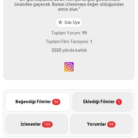
önünden geçecek. Bunun izlenmeye değer olduğundan
emin olun.”
Sıkı Üye
Toplam Yorum:
99
Toplam Film Tavsiyesi:
1
2020
yılında katıldı
Beğendiği Filmler
Eklediği Filmler
96
1
İzlenenler
Yorumlar
105
99