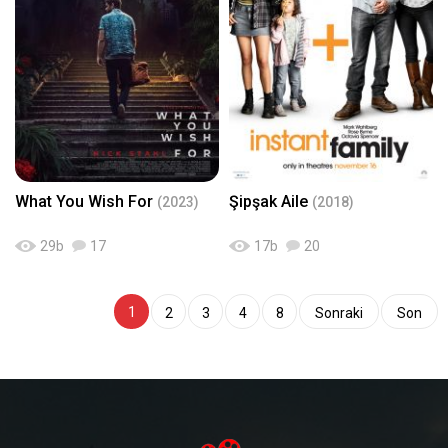
What You Wish For
Şipşak Aile
(2023)
(2018)
29
b
17
17
b
20
1
2
3
4
8
Sonraki
Son