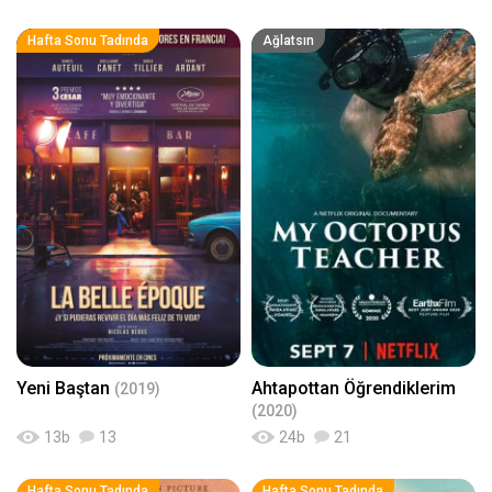
Hafta Sonu Tadında
Ağlatsın
Yeni Baştan
Ahtapottan Öğrendiklerim
(2019)
(2020)
13
b
13
24
b
21
Hafta Sonu Tadında
Hafta Sonu Tadında