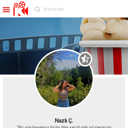
Nazlı Ç.
“Bir gün hayatınız da bir film şeridi gibi gözlerinizin