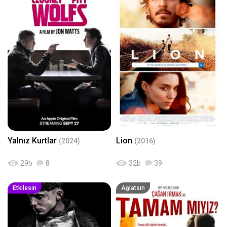
Yalnız Kurtlar
Lion
(2024)
(2016)
29
b
8
32
b
39
Etkilesin
Ağlatsın