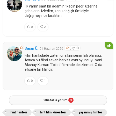
İlk yarım saat bir adamın "kadın pedi" üzerine
çabalarını izledim, konu değişir ümidiyle,
değişmeyince bıraktım.
0
2
Çaylak
Sinan Ü.
01 Haziran 2020
Film harikulade zaten ona kimsenin lafı olamaz.
Ayrıca bu filmi seven herkes aynı oyuncuyu yani
Akshay Kumarı 'Toilet' filminde de izlemeli. O da
efsane bir filmdir.
0
1
Daha fazla yorum
3
hint filmleri
hint filmi önerileri
yaşanmış filmler