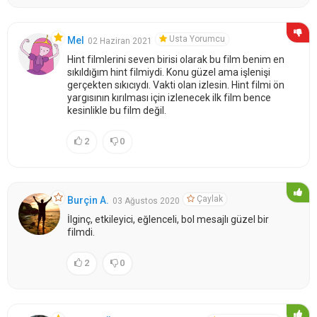
Usta Yorumcu
Mel
02 Haziran 2021
Hint filmlerini seven birisi olarak bu film benim en
sıkıldığım hint filmiydi. Konu güzel ama işlenişi
gerçekten sıkıcıydı. Vakti olan izlesin. Hint filmi ön
yargısının kırılması için izlenecek ilk film bence
kesinlikle bu film değil.
2
0
Çaylak
Burçin A.
03 Ağustos 2020
İlginç, etkileyici, eğlenceli, bol mesajlı güzel bir
filmdi.
2
0