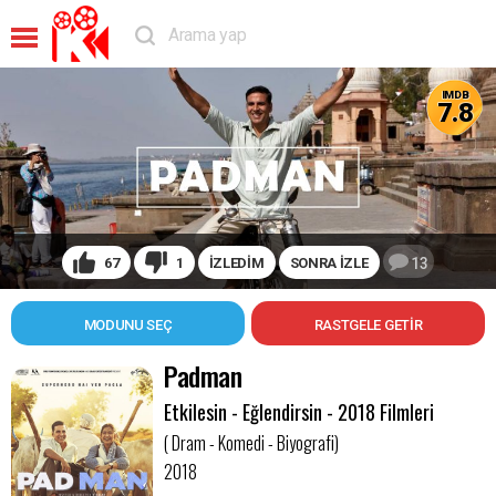
IMDB
7.8
67
1
İZLEDİM
SONRA İZLE
13
MODUNU SEÇ
Padman
Etkilesin - Eğlendirsin - 2018 Filmleri
( Dram - Komedi - Biyografi)
2018