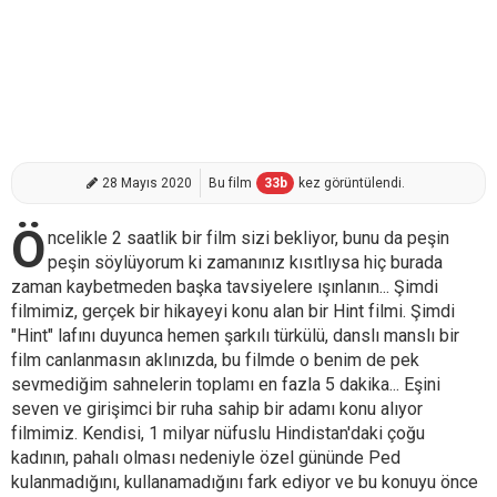
28 Mayıs 2020
Bu film
33
b
kez görüntülendi.
Ö
ncelikle 2 saatlik bir film sizi bekliyor, bunu da peşin
peşin söylüyorum ki zamanınız kısıtlıysa hiç burada
zaman kaybetmeden başka tavsiyelere ışınlanın... Şimdi
filmimiz, gerçek bir hikayeyi konu alan bir Hint filmi. Şimdi
"Hint" lafını duyunca hemen şarkılı türkülü, danslı manslı bir
film canlanmasın aklınızda, bu filmde o benim de pek
sevmediğim sahnelerin toplamı en fazla 5 dakika... Eşini
seven ve girişimci bir ruha sahip bir adamı konu alıyor
filmimiz. Kendisi, 1 milyar nüfuslu Hindistan'daki çoğu
kadının, pahalı olması nedeniyle özel gününde Ped
kulanmadığını, kullanamadığını fark ediyor ve bu konuyu önce