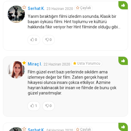
Çaylak
Serhat K.
23 Haziran 2020
Yarım bıraktığım filmi izledim sonunda; Klasik bir
başarı öyküsü filmi. Hint toplumu ve kültürü
hakkında fikir veriyor her Hint filminde olduğu gibi...
0
0
Usta Yorumcu
Miraç I.
22 Haziran 2020
Film güzel evet bazı yerlerinde sıkıldım ama
izlemeye değer bir film. Zaten gerçek hayat
hikayesi olunca insanı çokca etkiliyor. Azmine
hayran kalınacak bir insan ve filmde de bunu çok
güzel yansıtmışlar.
1
0
Çaylak
Serhat K.
04 Haziran 2020