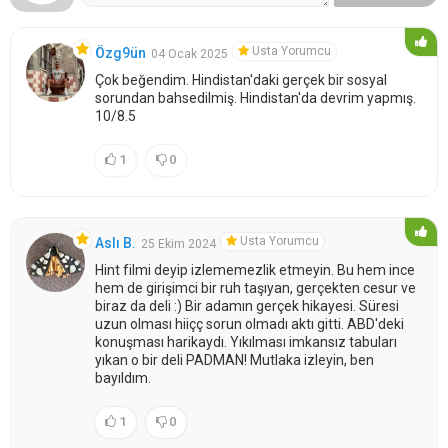
Usta Yorumcu
Özg9ün
04 Ocak 2025
Çok beğendim. Hindistan'daki gerçek bir sosyal
sorundan bahsedilmiş. Hindistan'da devrim yapmış.
10/8.5
1
0
Usta Yorumcu
Aslı B.
25 Ekim 2024
Hint filmi deyip izlememezlik etmeyin. Bu hem ince
hem de girişimci bir ruh taşıyan, gerçekten cesur ve
biraz da deli :) Bir adamın gerçek hikayesi. Süresi
uzun olması hiiçç sorun olmadı aktı gitti. ABD'deki
konuşması harikaydı. Yıkılması imkansız tabuları
yıkan o bir deli PADMAN! Mutlaka izleyin, ben
bayıldım.
1
0