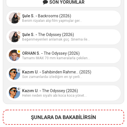
SON YORUMLAR
Şule S. -
Backrooms (2026)
Benim rüyaları alıp film yapmışlar ger...
Şule S. -
The Odyssey (2026)
Beğenmeyenleri anlamak güç. Sinema ile...
ORHAN S. -
The Odyssey (2026)
Tamamı IMAX 70 mm kameralarla çekilen...
Kazım U. -
Sahibinden Rahme... (2025)
Son zamanlarda izlediğim en iyi yerli...
Kazım U. -
The Odyssey (2026)
Helen neden siyahi abi koca koca yönet...
ŞUNLARA DA BAKABİLİRSİN