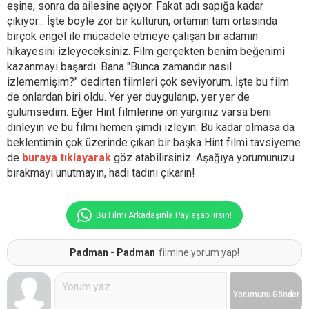
eşine, sonra da ailesine açıyor. Fakat adı sapığa kadar
çıkıyor... İşte böyle zor bir kültürün, ortamın tam ortasında
birçok engel ile mücadele etmeye çalışan bir adamın
hikayesini izleyeceksiniz. Film gerçekten benim beğenimi
kazanmayı başardı. Bana "Bunca zamandır nasıl
izlememişim?" dedirten filmleri çok seviyorum. İşte bu film
de onlardan biri oldu. Yer yer duygulanıp, yer yer de
gülümsedim. Eğer Hint filmlerine ön yargınız varsa beni
dinleyin ve bu filmi hemen şimdi izleyin. Bu kadar olmasa da
beklentimin çok üzerinde çıkan bir başka Hint filmi tavsiyeme
de
buraya tıklayarak
göz atabilirsiniz. Aşağıya yorumunuzu
bırakmayı unutmayın, hadi tadını çıkarın!
Bu Filmi Arkadaşınla Paylaşabilirsin!
Padman - Padman
filmine yorum yap!
Yorumunu
Gönder