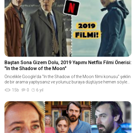
Baştan Sona Gizem Dolu, 2019 Yapımı Netflix Filmi Önerisi:
"In the Shadow of the Moon"
Öncelikle Google'da "In the Shadow of the Moon filmi konusu" şeklin
de bir arama yaptıysanız ve yolunuz buraya düştüyse hemen söyleye
yim; Bura
15
b
0
6 yıl