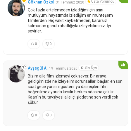
Usta Yorumcu
Gökhan Özkol
31 Temmuz 2020
Çok fazla ertelemeden izlediğim için aşırı
mutluyum, hayatımda izlediğim en muhteşem
filmlerden. Hiç vakit kaybetmeden, kararsız
kalmadan gönül rahatlığıyla izleyebilirsiniz. İyi
seyirler.
0
0
Sıkı Üye
Ayşegül A.
19 Temmuz 2020
Bizim aile film izlemeyi çok sever. Bir araya
geldiğimizde ne izleyelim sorunsalları başlar, en son
saat gece yarısını gösterir ya da seçilen film
beğenilmez yarıda kesilir herkes odasına çekilir.
Kaan'ın bu tavsiyesi aile içi şiddetine son verdi çok
şükür.
0
0