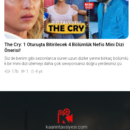
The Cry: 1 Oturuşta Bitirilecek 4 Bölümlük Nefis Mini Dizi
Önerisi!
Siz de benim gibi sezonlarca süren uzun diziler yerine birkaç bölümlü
k bir mini dizi izlemeyi daha çok seviyorsanız doğru yerdesiniz çü
17
b
1
4 yıl
kaanintavsiyesi.com