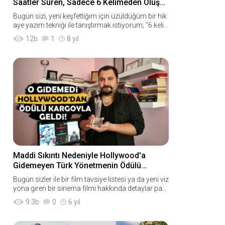
Saatler Süren, Sadece 6 Kelimeden Oluşan
10 Hikaye
Bugün sizi, yeni keşfettiğim için üzüldüğüm bir hik
aye yazım tekniği ile tanıştırmak istiyorum; "6 keli
melik hikaye"... Peki nedir
12
b
1
8 yıl
Maddi Sıkıntı Nedeniyle Hollywood'a
Gidemeyen Türk Yönetmenin Ödülü
Kargoyla Geldi!
Bugün sizler ile bir film tavsiye listesi ya da yeni viz
yona giren bir sinema filmi hakkında detaylar payl
aşmayacağım. Bugün sizlerle, gerçekten hüzü
9.3
b
0
6 yıl