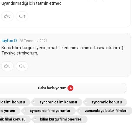
uyandırmadığı için tatmin etmedi.
0
1
tayfun D.
28 Temmuz 2021
Buna bilim kurgu diyenin, ima bile edenin alnının ortasına sıkarım :)
Tavsiye etmiyorum.
0
0
Daha fazla yorum
4
ic filmi konusu
syncronic film konusu
syncronic konusu
ic yorum
syncronic filmi yorumlar
zamanda yolculuk filmleri
ik filmi konusu
bilim kurgu filmi önerileri