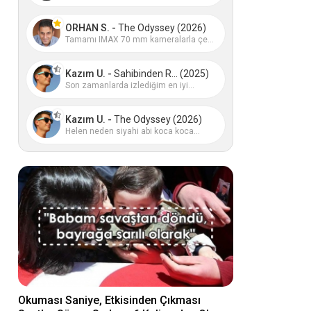
ORHAN S. -
The Odyssey (2026)
Tamamı IMAX 70 mm kameralarla çe...
Kazım U. -
Sahibinden R... (2025)
Son zamanlarda izlediğim en iyi...
Kazım U. -
The Odyssey (2026)
Helen neden siyahi abi koca koca...
Okuması Saniye, Etkisinden Çıkması