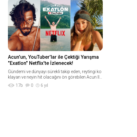
Acun'un, YouTuber'lar ile Çektiği Yarışma
"Exatlon" Netflix'te İzlenecek!
Gündemi ve dünyayı sürekli takip eden, reytingi ko
klayan ve neyin hit olacağını ön görebilen Acun Ilıc
alı, 2019'un sonunda başladığı "Exatlon Chal
17
b
0
6 yıl