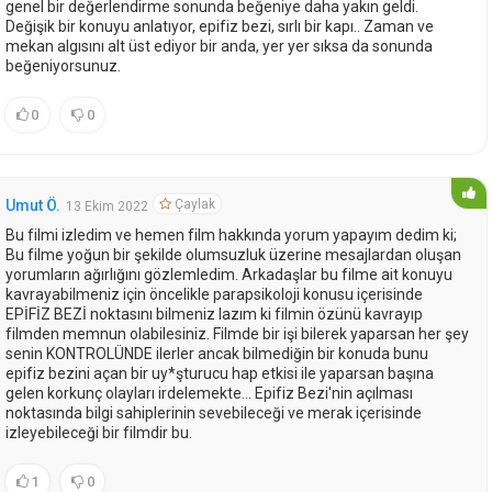
genel bir değerlendirme sonunda beğeniye daha yakın geldi.
Değişik bir konuyu anlatıyor, epifiz bezi, sırlı bir kapı.. Zaman ve
mekan algısını alt üst ediyor bir anda, yer yer sıksa da sonunda
beğeniyorsunuz.
0
0
Çaylak
Umut Ö.
13 Ekim 2022
Bu filmi izledim ve hemen film hakkında yorum yapayım dedim ki;
Bu filme yoğun bir şekilde olumsuzluk üzerine mesajlardan oluşan
yorumların ağırlığını gözlemledim. Arkadaşlar bu filme ait konuyu
kavrayabilmeniz için öncelikle parapsikoloji konusu içerisinde
EPİFİZ BEZİ noktasını bilmeniz lazım ki filmin özünü kavrayıp
filmden memnun olabilesiniz. Filmde bir işi bilerek yaparsan her şey
senin KONTROLÜNDE ilerler ancak bilmediğin bir konuda bunu
epifiz bezini açan bir uy*şturucu hap etkisi ile yaparsan başına
gelen korkunç olayları irdelemekte... Epifiz Bezi'nin açılması
noktasında bilgi sahiplerinin sevebileceği ve merak içerisinde
izleyebileceği bir filmdir bu.
1
0