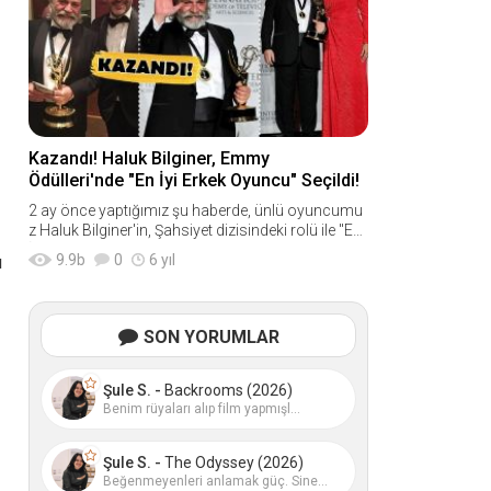
Kazandı! Haluk Bilginer, Emmy
Ödülleri'nde "En İyi Erkek Oyuncu" Seçildi!
2 ay önce yaptığımız şu haberde, ünlü oyuncumu
z Haluk Bilginer'in, Şahsiyet dizisindeki rolü ile "En
İyi Erkek Oyuncu" adaylığına gösterilmes
9.9
b
0
6 yıl
ı
SON YORUMLAR
Şule S. -
Backrooms (2026)
Benim rüyaları alıp film yapmışl...
Şule S. -
The Odyssey (2026)
Beğenmeyenleri anlamak güç. Sine...