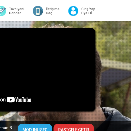
Tavsiyeni
İletişime
Giriş Yap
Gönder
Geç
Üye Ol
enan B.
MODUNU SEÇ