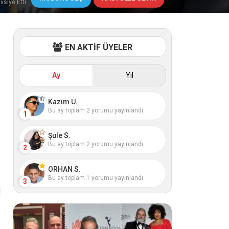
vsiye Etti
EN AKTİF ÜYELER
Ay
Yıl
Kazım U.
Bu ay toplam 2 yorumu yayınlandı.
1
Şule S.
Bu ay toplam 2 yorumu yayınlandı.
2
ORHAN S.
Bu ay toplam 1 yorumu yayınlandı.
3