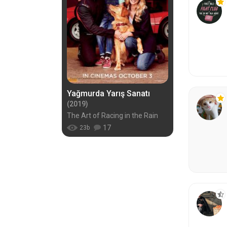
Yağmurda Yarış Sanatı
(2019)
The Art of Racing in the Rain
17
23
b