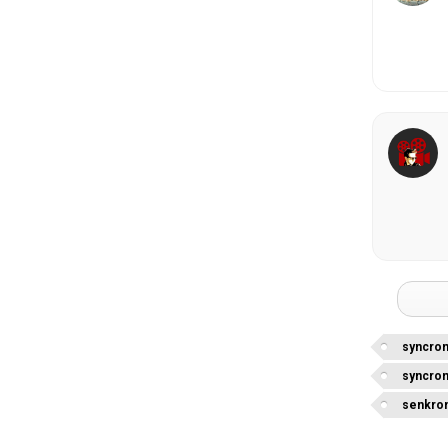
syncron
syncron
senkron