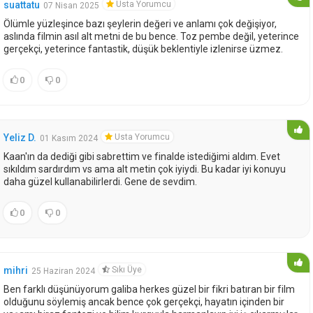
Usta Yorumcu
suattatu
07 Nisan 2025
Ölümle yüzleşince bazı şeylerin değeri ve anlamı çok değişiyor,
aslında filmin asıl alt metni de bu bence. Toz pembe değil, yeterince
gerçekçi, yeterince fantastik, düşük beklentiyle izlenirse üzmez.
0
0
Usta Yorumcu
Yeliz D.
01 Kasım 2024
Kaan'ın da dediği gibi sabrettim ve finalde istediğimi aldım. Evet
sıkıldım sardırdım vs ama alt metin çok iyiydi. Bu kadar iyi konuyu
daha güzel kullanabilirlerdi. Gene de sevdim.
0
0
Sıkı Üye
mihri
25 Haziran 2024
Ben farklı düşünüyorum galiba herkes güzel bir fikri batıran bir film
olduğunu söylemiş ancak bence çok gerçekçi, hayatın içinden bir