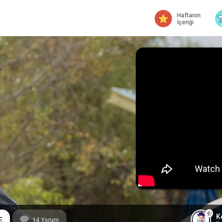
Haftanın
İçeriği
K
E
14
Yorum