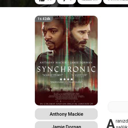
1s 42dk
Anthony Mackie
A
ranız
Jamie Dornan
sağlık