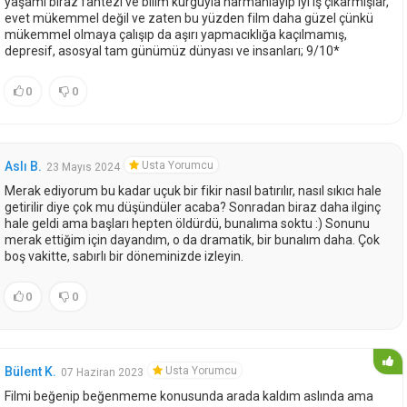
yaşamı biraz fantezi ve bilim kurguyla harmanlayıp iyi iş çıkarmışlar,
evet mükemmel değil ve zaten bu yüzden film daha güzel çünkü
mükemmel olmaya çalışıp da aşırı yapmacıklığa kaçılmamış,
depresif, asosyal tam günümüz dünyası ve insanları; 9/10*
0
0
Usta Yorumcu
Aslı B.
23 Mayıs 2024
Merak ediyorum bu kadar uçuk bir fikir nasıl batırılır, nasıl sıkıcı hale
getirilir diye çok mu düşündüler acaba? Sonradan biraz daha ilginç
hale geldi ama başları hepten öldürdü, bunalıma soktu :) Sonunu
merak ettiğim için dayandım, o da dramatik, bir bunalım daha. Çok
boş vakitte, sabırlı bir döneminizde izleyin.
0
0
Usta Yorumcu
Bülent K.
07 Haziran 2023
Filmi beğenip beğenmeme konusunda arada kaldım aslında ama