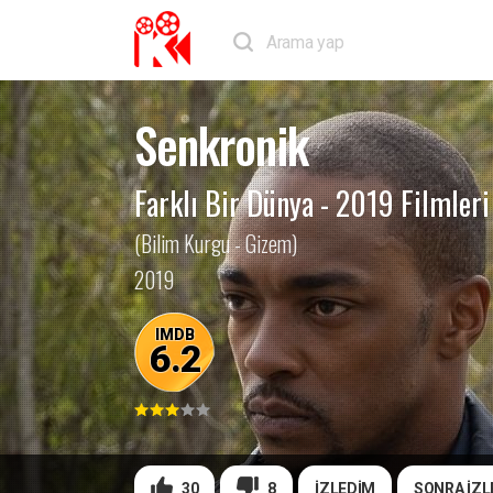
Senkronik
Farklı Bir Dünya
-
2019 Filmleri
(Bilim Kurgu - Gizem)
2019
IMDB
6.2
30
8
İZLEDİM
SONRA İZL