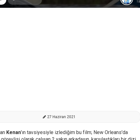
Ta
27 Haziran 2021
dan
Kenan
'ın tavsiyesiyle izlediğim bu film; New Orleans'da
 görevlisi olarak çalışan 2 yakın arkadaşın, karşılaştıkları bir dizi