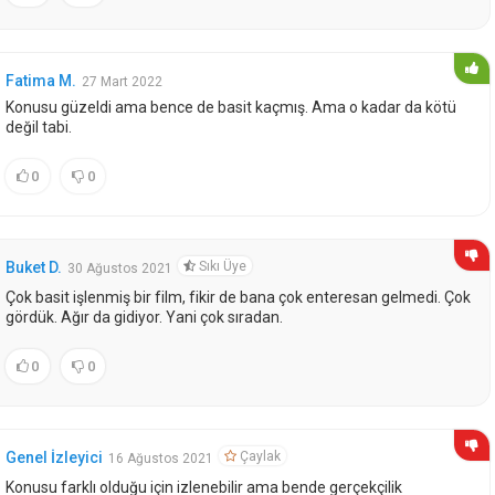
Fatima M.
27 Mart 2022
Konusu güzeldi ama bence de basit kaçmış. Ama o kadar da kötü
değil tabi.
0
0
Sıkı Üye
Buket D.
30 Ağustos 2021
Çok basit işlenmiş bir film, fikir de bana çok enteresan gelmedi. Çok
gördük. Ağır da gidiyor. Yani çok sıradan.
0
0
Çaylak
Genel İzleyici
16 Ağustos 2021
Konusu farklı olduğu için izlenebilir ama bende gerçekçilik