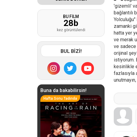
'gizemli' v
bağlantılı 
BU FİLM
Yolculuğu" 
28
b
zamanki gib
kez görüntülendi
hatta yer y
ve merak u
ve sadece t
BUL BİZİ!
orijinal şe
istiyorum.
kesinlikle 
fazlasıyla
unutmayın, 
Buna da bakabilirsin!
Hafta Sonu Tadında