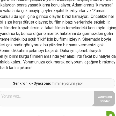
akalardan sonra yaşadıklarını konu alıyor. Adamlarımız 'kimyasal'
bu vakalarda çok acayip şeylere şahitlik ediyorlar ve "Zaman
konusu da işin içine girince olaylar biraz karışıyor... Öncelikle her
i size karşı dürüst olayım; bu filmin bazı yerlerinde sıkılabilir,
er filmden kopabilirsiniz, fakat filmin temelindeki konu öyle ilginç
yandırıcı ki, bence diğer o mantık hatalarını da görmezden gelin
emelindeki bu uçuk 'fikir' için bu filmi izleyin. Sinemada böyle
yleri çok nadir görüyoruz, bu yüzden bir şans vermenizi çok
 Benim dikkatimi çekmeyi başardı. Daha iyi işlenebilseydi
en iyi bilim kurgu filmleri arasında yer alabilirdi fakat bu haliyle da
 akılda kalıcı... Yorumunuzu çok merak ediyorum, aşağıya bırakmay
hadi tadını çıkarın!
Senkronik - Syncronic
filmine yorum yap!
Yorumunu
Gönder