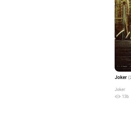
Joker
(
Joker
13
b