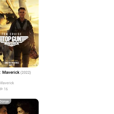
: Maverick
(2022)
 Maverick
16
r Dünya