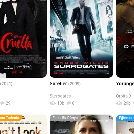
Suretler
Yörüng
(2021)
(2009)
Surrogates
Orbita 9
29
13
b
8
29
b
onu Tadında
Farklı Bir Dünya
Eğlendir