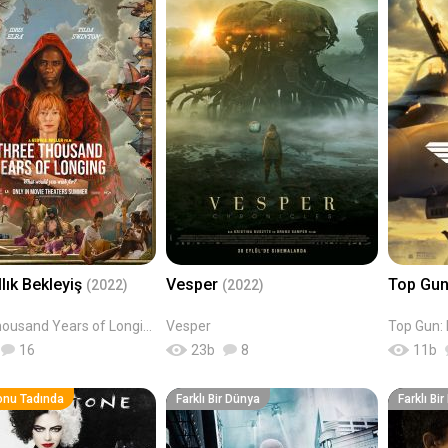
llık Bekleyiş
Vesper
Top Gun
(2022)
(2022)
Three Thousand Years of Longing
Vesper
Top Gun:
16
23
b
8
11
b
onu Tadında
Farklı Bir Dünya
Farklı Bi