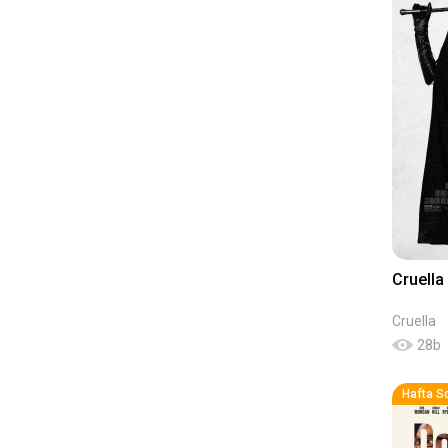
Cruella
Cruella
28
b
Hafta S