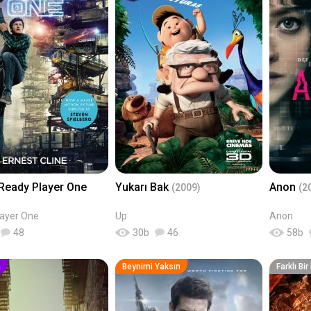
 Ready Player One
Yukarı Bak
Anon
(2009)
(2
ayer One
Up
Anon
48
30
b
46
58
b
n
Beynimi Yaksın
Farklı Bi