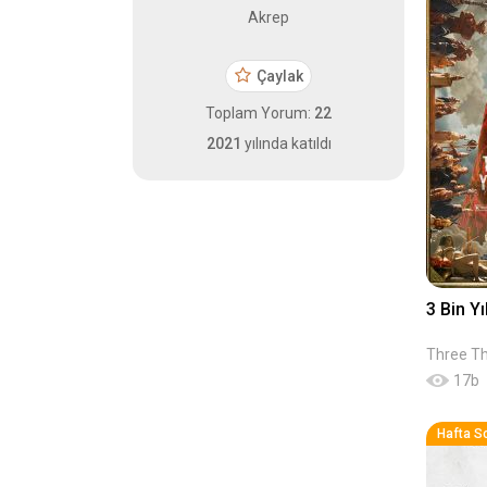
Akrep
Çaylak
Toplam Yorum:
22
2021
yılında katıldı
3 Bin Yı
17
b
Hafta S