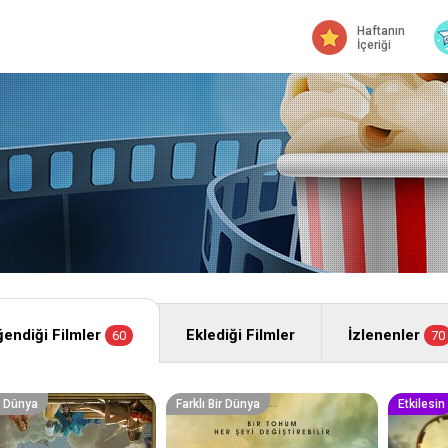
Haftanın
İçeriği
endiği Filmler
Eklediği Filmler
İzlenenler
60
70
ir Dünya
Farklı Bir Dünya
Etkilesin