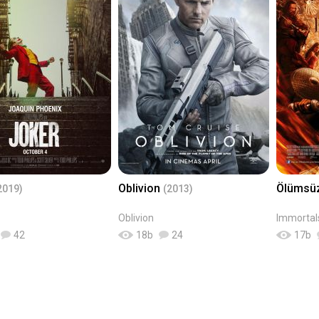
Oblivion
Ölümsü
2019)
(2013)
Oblivion
Immortal
42
18
b
24
17
b