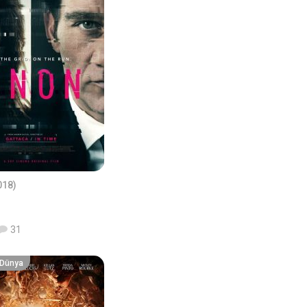
018)
31
r Dünya