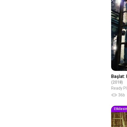
Başlat:
(2018)
Ready Pl
36
b
Etkilesi