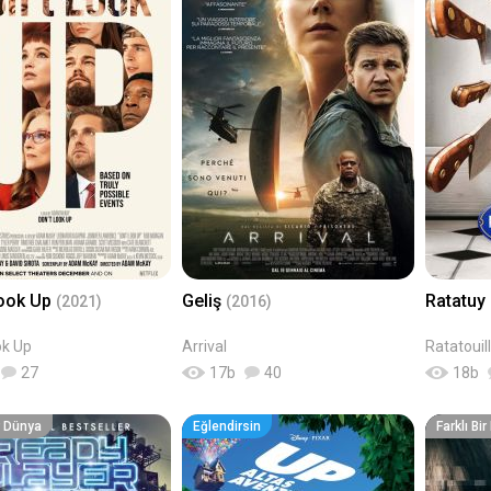
Look Up
Geliş
Ratatuy
(2021)
(2016)
ok Up
Arrival
Ratatouil
27
17
b
40
18
b
ir Dünya
Eğlendirsin
Farklı Bi