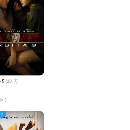
e 9
(2017)
9
sin