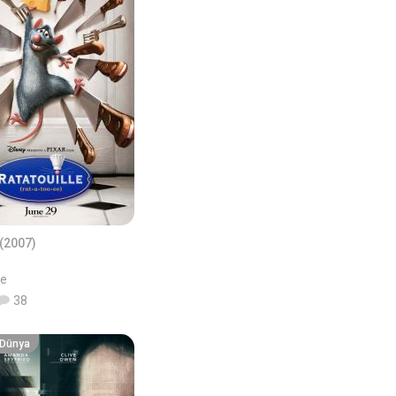
(2007)
le
38
r Dünya