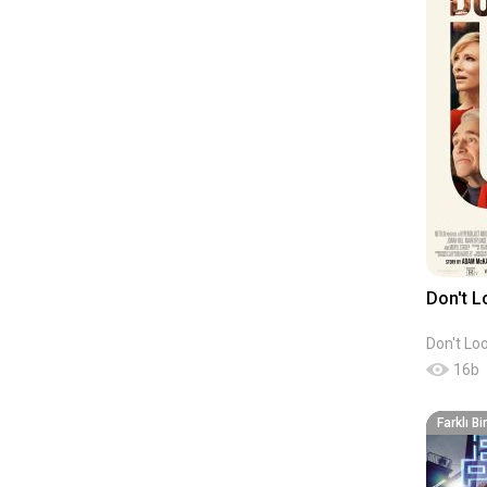
Don't 
Don't Lo
16
b
Farklı B