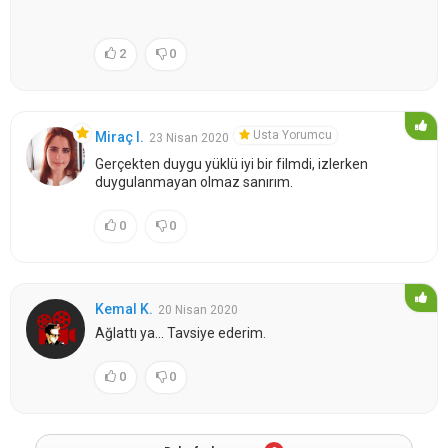
2
0
Usta Yorumcu
Miraç I.
23 Nisan 2020
Gerçekten duygu yüklü iyi bir filmdi, izlerken
duygulanmayan olmaz sanırım.
0
0
Kemal K.
20 Nisan 2020
Ağlattı ya... Tavsiye ederim.
0
0