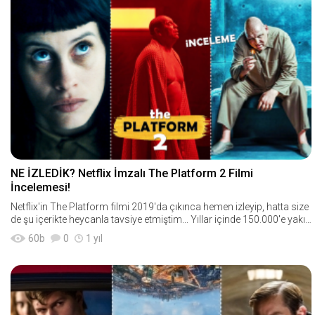
NE İZLEDİK? Netflix İmzalı The Platform 2 Filmi
İncelemesi!
Netflix'in The Platform filmi 2019'da çıkınca hemen izleyip, hatta size
de şu içerikte heycanla tavsiye etmiştim... Yıllar içinde 150.000'e yakın
o
60
b
0
1 yıl