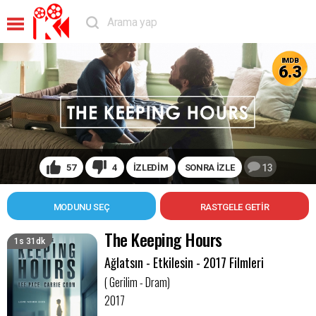
IMDB
6.3
57
4
İZLEDİM
SONRA İZLE
13
MODUNU SEÇ
The Keeping Hours
1s 31dk
Ağlatsın - Etkilesin - 2017 Filmleri
( Gerilim - Dram)
2017