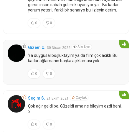
görse insan sabah gülerek uyanıyor ya... Bu kadar
yorum yeterli, farklı bir senaryo bu, izleyin derim.
0
0
Sıkı Üye
Gizem O.
30 Nisan 2022
Ya duygusal boşluktayım ya da film çok acıklı. Bu
kadar ağlamanın başka açıklaması yok.
0
0
Çaylak
Seçim S.
21 Ekim 2021
Çok ağır geldi be. Güzeldi ama ne bileyim ezdi beni.
:/
0
0