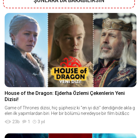
ŞUNLARA DA BAKABİLİRSİN
House of the Dragon: Ejderha Özlemi Çekenlerin Yeni
Dizisi!
Game of Thrones dizisi, hiç şüphesiz ki "en iyi dizi" dendiğinde akla g
elen ilk yapımlardan biri. Her bir bölümü neredeyse bir film büt&cc
23
b
1
3 yıl