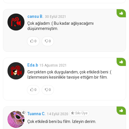
cansu B.
30 Eylül 2021
Çok ağladım :( Bu kadar ağlıyacağımı
düşünmemiştim.
0
0
Eda.b
15 Ağustos 2021
Gerçekten çok duygulandım, çok etkiledi beni :(
İzlenmesini kesinlikle tavsiye ettiğim bir film.
0
0
Sıkı Üye
Tuanna C.
14 Eylül 2020
Çok etkiledi beni bu film. İzleyin derim.