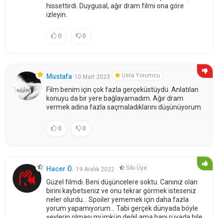
hissettirdi. Duygusal, ağır dram filmi ona göre
izleyin.
0
0
Usta Yorumcu
Mustafa
10 Mart 2023
Film benim için çok fazla gerçeküstüydü. Anlatılan
konuyu da bir yere bağlayamadım. Ağır dram
vermek adına fazla saçmaladıklarını düşünüyorum.
0
0
Sıkı Üye
Hacer Ö.
19 Aralık 2022
Güzel filmdi. Beni düşüncelere soktu. Canınız olan
birini kaybetseniz ve onu tekrar görmek isteseniz
neler olurdu... Spoiler yememek için daha fazla
yorum yapamıyorum... Tabi gerçek dünyada böyle
şeylerin olması mümkün değil ama hani rüyada bile