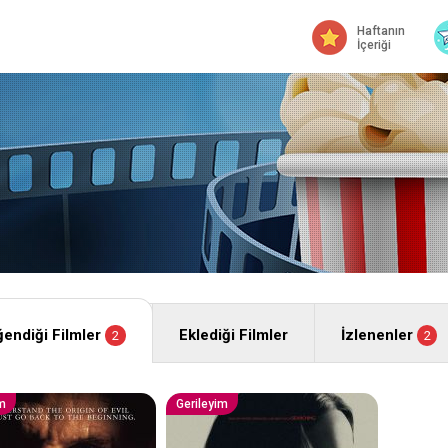
Haftanın
İçeriği
endiği Filmler
Eklediği Filmler
İzlenenler
2
2
im
Gerileyim