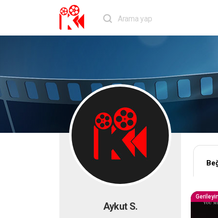
Beğ
Geriley
Aykut S.