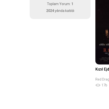
Toplam Yorum:
1
2024
yılında katıldı
Kızıl Ej
Red Dra
17
b