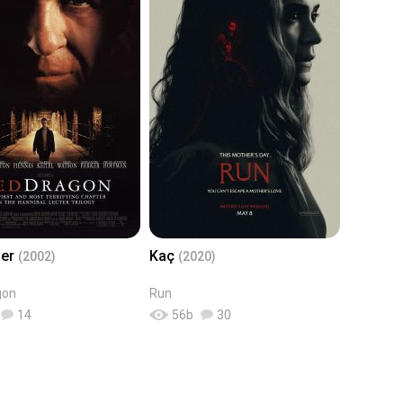
der
Kaç
(2002)
(2020)
gon
Run
14
56
b
30