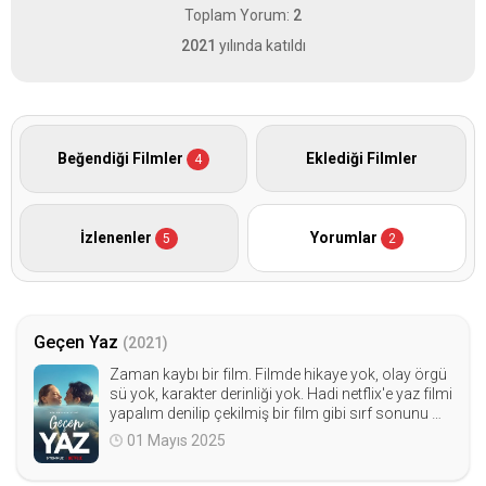
Toplam Yorum:
2
2021
yılında katıldı
Beğendiği Filmler
Eklediği Filmler
4
İzlenenler
Yorumlar
5
2
Geçen Yaz
(2021)
Zaman kaybı bir film. Filmde hikaye yok, olay örgü
sü yok, karakter derinliği yok. Hadi netflix'e yaz filmi
yapalım denilip çekilmiş bir film gibi sırf sonunu m
erak ettiğimden bitirdim, sonu da filmin geri kalanı
01 Mayıs 2025
gibi anlamsızdı.