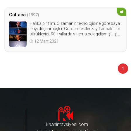
Gattaca
(1997)
Harika bir film. O zamanın teknolojisine göre baya i
leriyi düşünmüşler. Görsel efektler zayıf ancak film
sürükleyici. 90'lı yıllarda sinema çok gelişmişti, şim
dilerde bile anca o dönemdeki filmlerin tekrarlarını
12 Mart 2021
çekiyorlar... Bilim kurgu seviyorsanız izlemeniz ger
eken bir film :)
1
kaanintavsiyesi.com