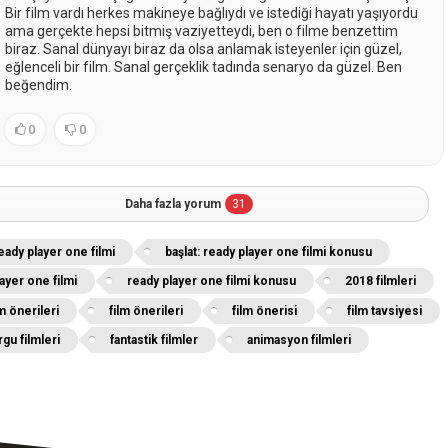
Bir film vardı herkes makineye bağlıydı ve istediği hayatı yaşıyordu
ama gerçekte hepsi bitmiş vaziyetteydi, ben o filme benzettim
biraz. Sanal dünyayı biraz da olsa anlamak isteyenler için güzel,
eğlenceli bir film. Sanal gerçeklik tadında senaryo da güzel. Ben
beğendim.
0
0
Daha fazla yorum
31
ready player one filmi
başlat: ready player one filmi konusu
ayer one filmi
ready player one filmi konusu
2018 filmleri
m önerileri
film önerileri
film önerisi
film tavsiyesi
rgu filmleri
fantastik filmler
animasyon filmleri