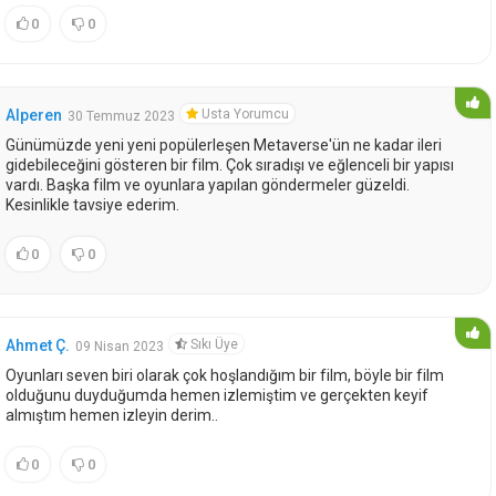
0
0
Usta Yorumcu
Alperen
30 Temmuz 2023
Günümüzde yeni yeni popülerleşen Metaverse'ün ne kadar ileri
gidebileceğini gösteren bir film. Çok sıradışı ve eğlenceli bir yapısı
vardı. Başka film ve oyunlara yapılan göndermeler güzeldi.
Kesinlikle tavsiye ederim.
0
0
Sıkı Üye
Ahmet Ç.
09 Nisan 2023
Oyunları seven biri olarak çok hoşlandığım bir film, böyle bir film
olduğunu duyduğumda hemen izlemiştim ve gerçekten keyif
almıştım hemen izleyin derim..
0
0