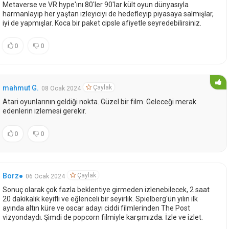
Metaverse ve VR hype'ını 80'ler 90'lar kült oyun dünyasıyla
harmanlayıp her yaştan izleyiciyi de hedefleyip piyasaya salmışlar,
iyi de yapmışlar. Koca bir paket cipsle afiyetle seyredebilirsiniz.
0
0
Çaylak
mahmut G.
08 Ocak 2024
Atari oyunlarının geldiği nokta. Güzel bir film. Geleceği merak
edenlerin izlemesi gerekir.
0
0
Çaylak
Borz●
06 Ocak 2024
Sonuç olarak çok fazla beklentiye girmeden izlenebilecek, 2 saat
20 dakikalık keyifli ve eğlenceli bir seyirlik. Spielberg'ün yılın ilk
ayında altın küre ve oscar adayı ciddi filmlerinden The Post
vizyondaydı. Şimdi de popcorn filmiyle karşımızda. İzle ve izlet.