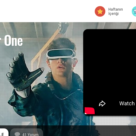
Haftanın
İçeriği
r One
LE
41
Yorum