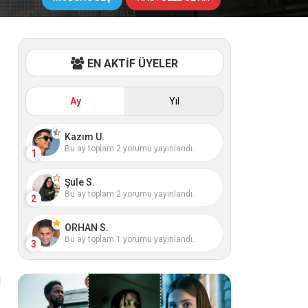
EN AKTİF ÜYELER
Ay
Yıl
Kazım U.
Bu ay toplam 2 yorumu yayınlandı.
1
Şule S.
Bu ay toplam 2 yorumu yayınlandı.
2
ORHAN S.
Bu ay toplam 1 yorumu yayınlandı.
3