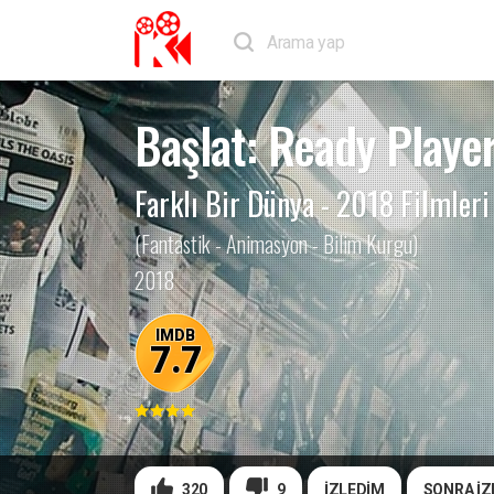
Başlat: Ready Playe
Farklı Bir Dünya
-
2018 Filmleri
(Fantastik - Animasyon - Bilim Kurgu)
2018
IMDB
7.7
320
9
İZLEDİM
SONRA İZ