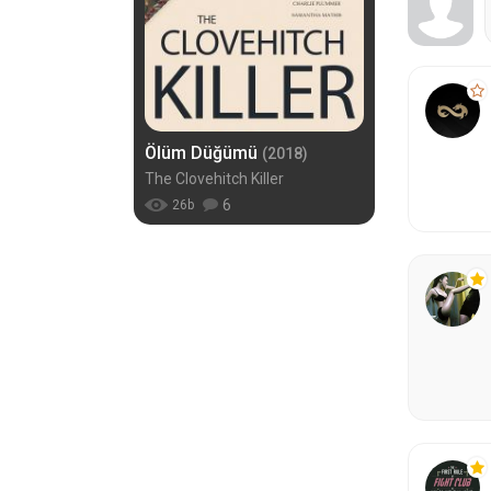
Ölüm Düğümü
(2018)
The Clovehitch Killer
6
26
b