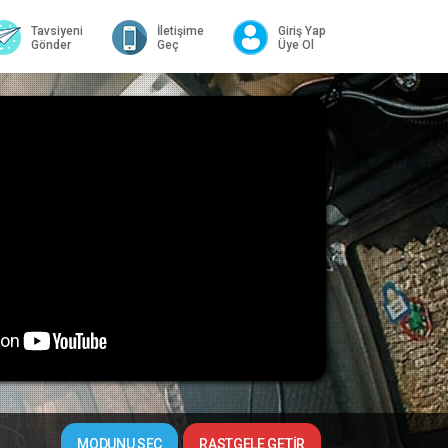
Tavsiyeni
İletişime
Giriş Yap
Gönder
Geç
Üye Ol
MODUNU SEÇ