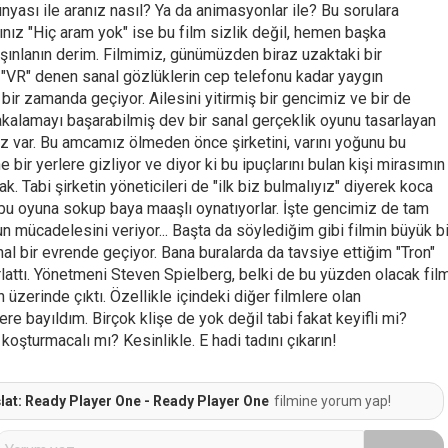
nyası ile aranız nasıl? Ya da animasyonlar ile? Bu sorulara
nız "Hiç aram yok" ise bu film sizlik değil, hemen başka
ışınlanın derim. Filmimiz, günümüzden biraz uzaktaki bir
 "VR" denen sanal gözlüklerin cep telefonu kadar yaygın
ı bir zamanda geçiyor. Ailesini yitirmiş bir gencimiz ve bir de
yakalamayı başarabilmiş dev bir sanal gerçeklik oyunu tasarlayan
z var. Bu amcamız ölmeden önce şirketini, varını yoğunu bu
e bir yerlere gizliyor ve diyor ki bu ipuçlarını bulan kişi mirasımın
ak. Tabi şirketin yöneticileri de "ilk biz bulmalıyız" diyerek koca
 bu oyuna sokup baya maaşlı oynatıyorlar. İşte gencimiz de tam
n mücadelesini veriyor... Başta da söylediğim gibi filmin büyük bi
l bir evrende geçiyor. Bana buralarda da tavsiye ettiğim "Tron"
ırlattı. Yönetmeni Steven Spielberg, belki de bu yüzden olacak fil
 üzerinde çıktı. Özellikle içindeki diğer filmlere olan
e bayıldım. Birçok klişe de yok değil tabi fakat keyifli mi?
l koşturmacalı mı? Kesinlikle. E hadi tadını çıkarın!
lat: Ready Player One - Ready Player One
filmine yorum yap!