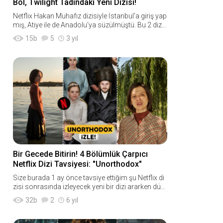
Bol, Twilight Tadındaki Yeni Dizisi!
Netflix Hakan Muhafız dizisiyle İstanbul'a giriş yap
mış, Atiye ile de Anadolu'ya süzülmüştü. Bu 2 dizi
de temelinde efsanelere dayanıyordu. İşte Şa
15
b
5
3 yıl
Bir Gecede Bitirin! 4 Bölümlük Çarpıcı
Netflix Dizi Tavsiyesi: "Unorthodox"
Size burada 1 ay önce tavsiye ettiğim şu Netflix di
zisi sonrasında izleyecek yeni bir dizi ararken dün
gece karşıma Netflix imzalı "Unorthodox" dizisi çı
32
b
2
6 yıl