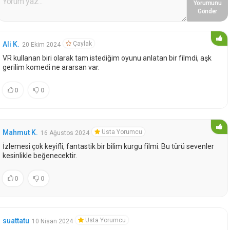
Yorumunu
Gönder
Çaylak
Ali K.
20 Ekim 2024
VR kullanan biri olarak tam istediğim oyunu anlatan bir filmdi, aşk
gerilim komedi ne ararsan var.
0
0
Usta Yorumcu
Mahmut K.
16 Ağustos 2024
İzlemesi çok keyifli, fantastik bir bilim kurgu filmi. Bu türü sevenler
kesinlikle beğenecektir.
0
0
Usta Yorumcu
suattatu
10 Nisan 2024