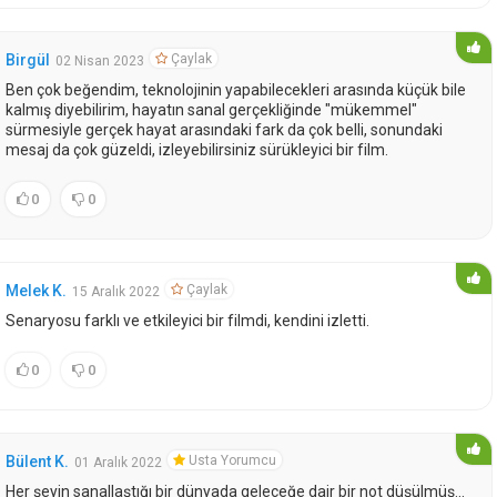
Çaylak
Birgül
02 Nisan 2023
Ben çok beğendim, teknolojinin yapabilecekleri arasında küçük bile
kalmış diyebilirim, hayatın sanal gerçekliğinde "mükemmel"
sürmesiyle gerçek hayat arasındaki fark da çok belli, sonundaki
mesaj da çok güzeldi, izleyebilirsiniz sürükleyici bir film.
0
0
Çaylak
Melek K.
15 Aralık 2022
Senaryosu farklı ve etkileyici bir filmdi, kendini izletti.
0
0
Usta Yorumcu
Bülent K.
01 Aralık 2022
Her şeyin sanallaştığı bir dünyada geleceğe dair bir not düşülmüş...