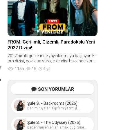
FROM: Gerilimli, Gizemli, Paradokslu Yeni
2022 Dizisi!
2022'nin ilk günlerinde yayınlanmaya başlayan Fr
om dizisi, çok kısa sürede kendisi hakkında konu
şturmayı başardı. Şimdiden birçok kişi "from dizisi
r
115
b
15
4 yıl
m
SON YORUMLAR
Şule S. -
Backrooms (2026)
Benim rüyaları alıp film yapmışl...
Şule S. -
The Odyssey (2026)
Beğenmeyenleri anlamak güç. Sine...