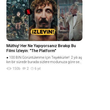
Müthiş! Her Ne Yapıyorsanız Bırakıp Bu
Filmi İzleyin: "The Platform"
● 100 BİN Görüntülenme İçin Teşekkürler! 2 yılı aş
kın bir süredir burada sizlere modunuza göre seç
ebileceğiniz film tavsiyeleri
150
b
2
6 yıl