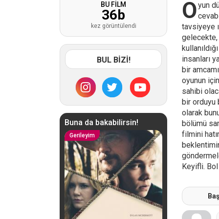
O
BU FİLM
yun dü
36
b
cevabı
tavsiyeye 
kez görüntülendi
gelecekte,
kullanıldığ
insanları 
BUL BİZİ!
bir amcamı
oyunun için
sahibi olac
bir orduyu
olarak bunu
Buna da bakabilirsin!
bölümü sana
filmini hat
Gerileyim
beklentimin
göndermeler
Keyifli. Bo
Baş