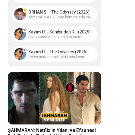
ORHAN S. -
The Odyssey (2026)
Tamamı IMAX 70 mm kameralarla çe...
Kazım U. -
Sahibinden R... (2025)
Son zamanlarda izlediğim en iyi...
Kazım U. -
The Odyssey (2026)
Helen neden siyahi abi koca koca...
ŞAHMARAN: Netflix'in Yılanı ve Efsanesi