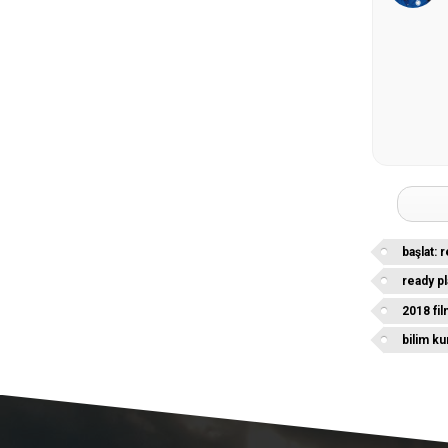
başlat: 
ready pl
2018 fil
bilim ku