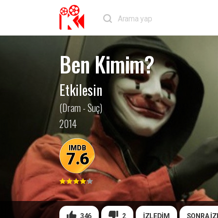
Ben Kimim?
Etkilesin
(Dram - Suç)
2014
IMDB
7.6
346
2
İZLEDİM
SONRA İZ