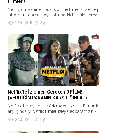
Filmleri!
Netflix, dünyanın en büyük online film-dizi izleme p
latformu. Tabi hal böyle olunca, Netflix filmleri ve
Netflix dizileri de dünyada oldukça ses get
21
b
0
7 yıl
Netflix'te İzlemen Gereken 9 FİLM!
(VERDİĞİN PARANIN KARŞILIĞINI AL)
Netflix'e her ay belli bir ödeme yapıyoruz. Bunun k
arşılığında iyi Netflix filmleri izleyerek paramızın ka
rşılığında iyi bir hizmet almak istiyoruz. Hatta bunu
21
b
1
1 yıl
n içi