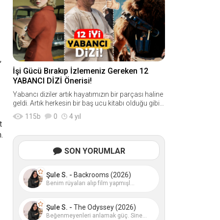
,
İşi Gücü Bırakıp İzlemeniz Gereken 12
YABANCI DİZİ Önerisi!
Yabancı diziler artık hayatımızın bir parçası haline
geldi. Artık herkesin bir baş ucu kitabı olduğu gibi
mutlaka izlediği bir yabancı dizi de var. Pek çok kiş
115
b
0
4 yıl
i her g
t
.
SON YORUMLAR
Şule S. -
Backrooms (2026)
Benim rüyaları alıp film yapmışl...
Şule S. -
The Odyssey (2026)
Beğenmeyenleri anlamak güç. Sine...