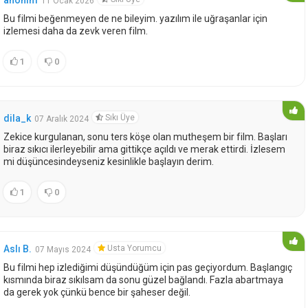
anonim
11 Ocak 2026
Bu filmi beğenmeyen de ne bileyim. yazılım ile uğraşanlar için
izlemesi daha da zevk veren film.
1
0
Sıkı Üye
dila_k
07 Aralık 2024
Zekice kurgulanan, sonu ters köşe olan mutheşem bir film. Başları
biraz sıkıcı ilerleyebilir ama gittikçe açıldı ve merak ettirdi. İzlesem
mi düşüncesindeyseniz kesinlikle başlayın derim.
1
0
Usta Yorumcu
Aslı B.
07 Mayıs 2024
Bu filmi hep izlediğimi düşündüğüm için pas geçiyordum. Başlangıç
kısmında biraz sıkılsam da sonu güzel bağlandı. Fazla abartmaya
da gerek yok çünkü bence bir şaheser değil.