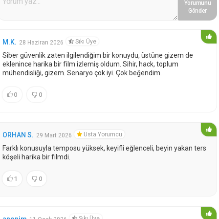
Yorumunu
Gönder
Sıkı Üye
M.K.
28 Haziran 2026
Siber güvenlik zaten ilgilendiğim bir konuydu, üstüne gizem de
eklenince harika bir film izlemiş oldum. Sihir, hack, toplum
mühendisliği, gizem. Senaryo çok iyi. Çok beğendim.
0
0
Usta Yorumcu
ORHAN S.
29 Mart 2026
Farklı konusuyla temposu yüksek, keyifli eğlenceli, beyin yakan ters
köşeli harika bir filmdi.
1
0
Sıkı Üye