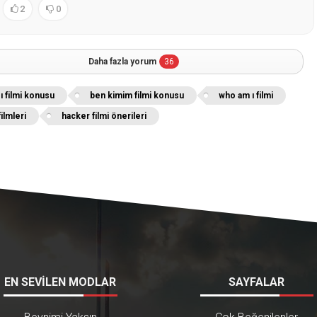
2
0
Daha fazla yorum
36
ı filmi konusu
ben kimim filmi konusu
who am ı filmi
ilmleri
hacker filmi önerileri
EN SEVİLEN MODLAR
SAYFALAR