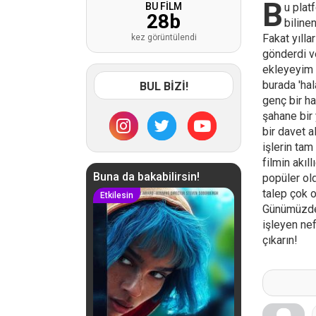
B
BU FİLM
u plat
28
b
biline
Fakat yılla
kez görüntülendi
gönderdi v
ekleyeyim b
burada 'ha
BUL BİZİ!
genç bir ha
şahane bir 
bir davet a
işlerin tam
filmin akıl
Buna da bakabilirsin!
popüler ol
talep çok 
Etkilesin
Günümüzde 
işleyen nef
çıkarın!