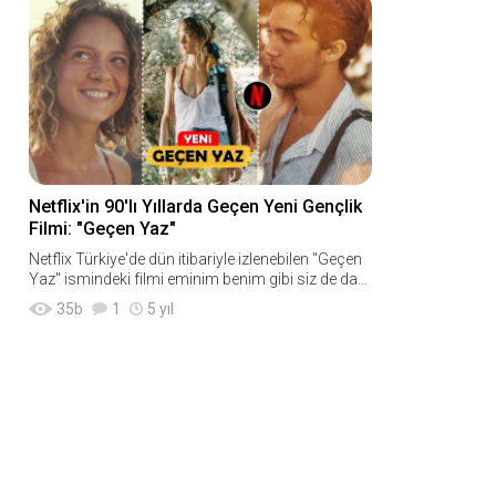
Netflix'in 90'lı Yıllarda Geçen Yeni Gençlik
Filmi: "Geçen Yaz"
Netflix Türkiye'de dün itibariyle izlenebilen "Geçen
Yaz" ismindeki filmi eminim benim gibi siz de dah
a önceden pek duymamıştınız. Çü
35
b
1
5 yıl