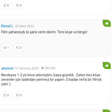
0
0
Resul L.
23 Ekim 2023
Film şahaneydi, bi şans verin derim. Ters köşe ve bingo!
1
0
Sıkı Üye
anyone
10 Temmuz 2023
Nerdeyse 1-2 yıl önce izlemiştim, baya güzeldi.. Zaten ters köşe
sevenler için tadından yenmez bir yapım. O kadar nefis bir filmdi
yani :)
3
0