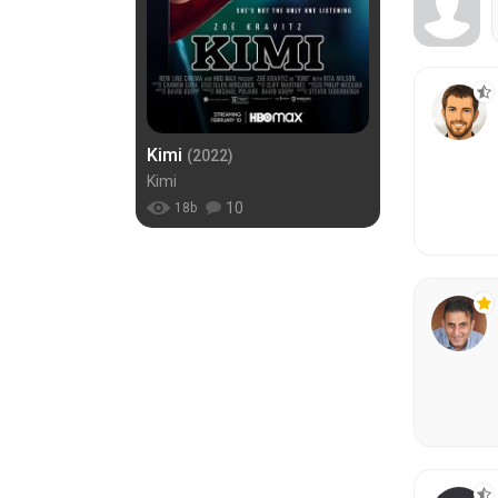
Kimi
(2022)
Kimi
10
18
b