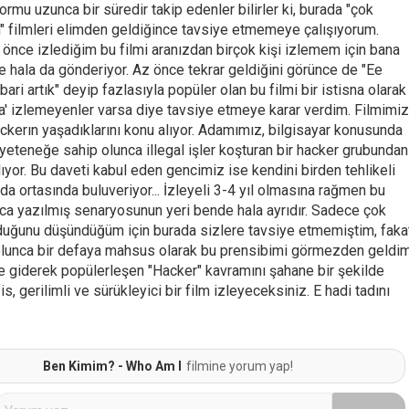
formu uzunca bir süredir takip edenler bilirler ki, burada "çok
n" filmleri elimden geldiğince tavsiye etmemeye çalışıyorum.
r önce izlediğim bu filmi aranızdan birçok kişi izlemem için bana
e hala da gönderiyor. Az önce tekrar geldiğini görünce de "Ee
ari artık" deyip fazlasıyla popüler olan bu filmi bir istisna olarak
la' izlemeyenler varsa diye tavsiye etmeye karar verdim. Filmimiz
ckerın yaşadıklarını konu alıyor. Adamımız, bilgisayar konusunda
yeteneğe sahip olunca illegal işler koşturan bir hacker grubundan
lıyor. Bu daveti kabul eden gencimiz ise kendini birden tehlikeli
 da ortasında buluveriyor... İzleyeli 3-4 yıl olmasına rağmen bu
lıca yazılmış senaryosunun yeri bende hala ayrıdır. Sadece çok
duğunu düşündüğüm için burada sizlere tavsiye etmemiştim, faka
olunca bir defaya mahsus olarak bu prensibimi görmezden geldim
giderek popülerleşen "Hacker" kavramını şahane bir şekilde
is, gerilimli ve sürükleyici bir film izleyeceksiniz. E hadi tadını
Ben Kimim? - Who Am I
filmine yorum yap!