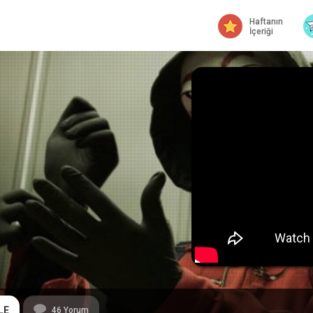
Haftanın
İçeriği
LE
46
Yorum