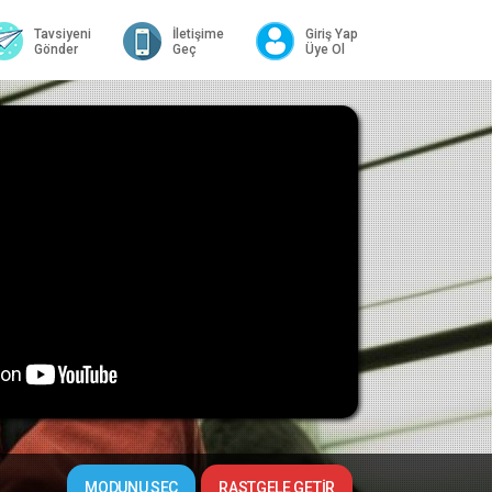
Tavsiyeni
İletişime
Giriş Yap
Gönder
Geç
Üye Ol
MODUNU SEÇ