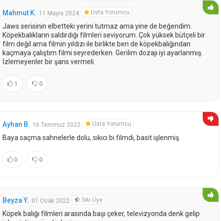
Usta Yorumcu
Mahmut K.
11 Mayıs 2024
Jaws serisinin elbetteki yerini tutmaz ama yine de beğendim.
Köpekbalıkların saldırdığı filmleri seviyorum. Çok yüksek bütçeli bir
film değil ama filmin yıldızı ile birlikte ben de köpekbalığından
kaçmaya çalıştım filmi seyrederken. Gerilim dozajı iyi ayarlanmış.
İzlemeyenler bir şans vermeli.
1
0
Usta Yorumcu
Ayhan B.
16 Temmuz 2022
Baya saçma sahnelerle dolu, sıkıcı bi filmdi, basit işlenmiş.
0
0
Sıkı Üye
Beyza Y.
01 Ocak 2022
Köpek balığı filmleri arasında başı çeker, televizyonda denk gelip