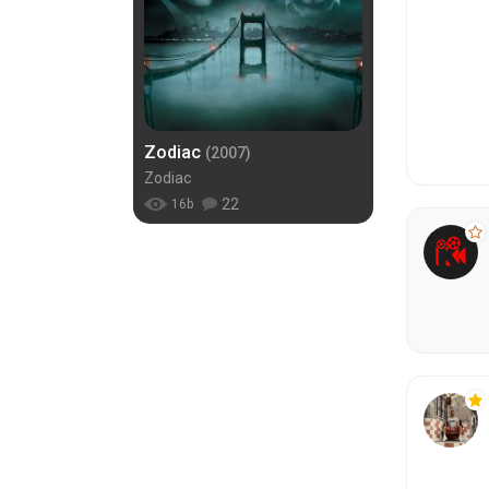
Zodiac
(2007)
Zodiac
22
16
b