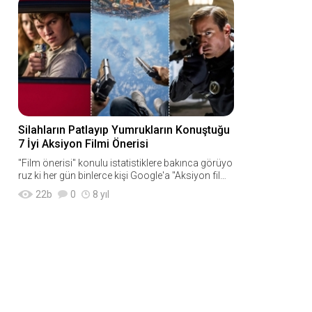
Silahların Patlayıp Yumrukların Konuştuğu
7 İyi Aksiyon Filmi Önerisi
"Film önerisi" konulu istatistiklere bakınca görüyo
ruz ki her gün binlerce kişi Google'a "Aksiyon filmi
önerisi" yazıp derdine
22
b
0
8 yıl