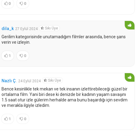
0
0
Sıkı Üye
dila_k
27 Eylül 2024
Gerilim kategorisinde unutamadığım filmler arasında, bence şans
verin ve izleyin.
1
0
Sıkı Üye
Nazlı Ç.
24 Eylül 2024
Bence kesinlikle tek mekan ve tek insanın izlettirebileceği güzel bir
ortalama film. Yani biri dese ki denizde bir kadının yaşam savaşını
1.5 saat otur izle gülerim herhalde ama bunu başardığı için sevdim
ve merakla ilgiyle izledim.
1
0