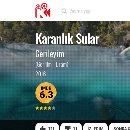
Karanlık Sular
Gerileyim
(Gerilim - Dram)
2016
IMDB
6.3
121
11
İZLEDİM
SONRA İ