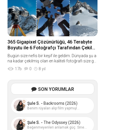
.
365 Gigapixel Çözünürlüğü, 46 Terabyte
Boyutu ile 6 Fotoğrafçı Tarafından Çekilen
Dünyanın En Kaliteli Fotoğrafı
Bugün size nefis bir keşif ile geldim. Dünyada şu a
na kadar çekilmiş olan en kaliteli fotoğrafı size gö
sterme niyetindeyim. Şimdi, fotoğrafımız şu;&nbs
17
b
0
8 yıl
SON YORUMLAR
Şule S. -
Backrooms (2026)
Benim rüyaları alıp film yapmışl...
Şule S. -
The Odyssey (2026)
Beğenmeyenleri anlamak güç. Sine...