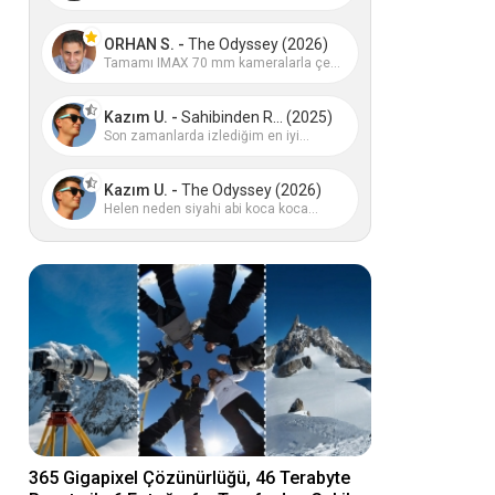
ORHAN S. -
The Odyssey (2026)
Tamamı IMAX 70 mm kameralarla çe...
Kazım U. -
Sahibinden R... (2025)
Son zamanlarda izlediğim en iyi...
Kazım U. -
The Odyssey (2026)
Helen neden siyahi abi koca koca...
365 Gigapixel Çözünürlüğü, 46 Terabyte