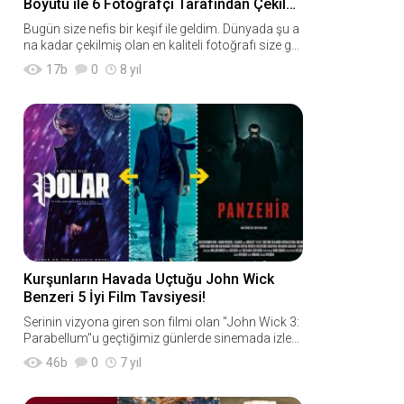
Boyutu ile 6 Fotoğrafçı Tarafından Çekilen
Dünyanın En Kaliteli Fotoğrafı
Bugün size nefis bir keşif ile geldim. Dünyada şu a
na kadar çekilmiş olan en kaliteli fotoğrafı size gö
sterme niyetindeyim. Şimdi, fotoğrafımız şu;&nbs
17
b
0
8 yıl
Kurşunların Havada Uçtuğu John Wick
Benzeri 5 İyi Film Tavsiyesi!
Serinin vizyona giren son filmi olan "John Wick 3:
Parabellum"u geçtiğimiz günlerde sinemada izledi
m. Burada sizlere tavsiye edecek kadar sevemedi
46
b
0
7 yıl
m fakat seri