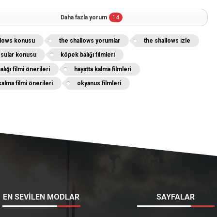
Daha fazla yorum
14
llows konusu
the shallows yorumlar
the shallows izle
k sular konusu
köpek balığı filmleri
lığı filmi önerileri
hayatta kalma filmleri
kalma filmi önerileri
okyanus filmleri
EN SEVİLEN MODLAR
SAYFALAR