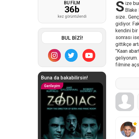
S
BU FİLM
ize bu
36
b
Blake 
size.. Genç
kez görüntülendi
gidiyor. Fa
kendini bir
sonrası ise
BUL BİZİ!
gittikçe ar
"Kaan abar
geliyorum. 
filmine açs
Buna da bakabilirsin!
Gerileyim