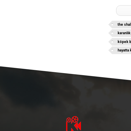
the sha
karanlı
köpek ba
hayatta 