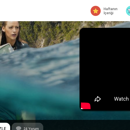
Haftanın
İçeriği
ZLE
24
Yorum