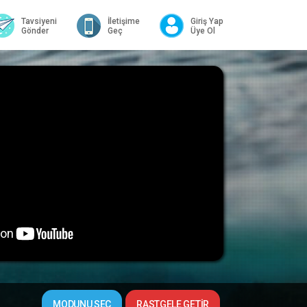
Tavsiyeni
İletişime
Giriş Yap
Gönder
Geç
Üye Ol
MODUNU SEÇ