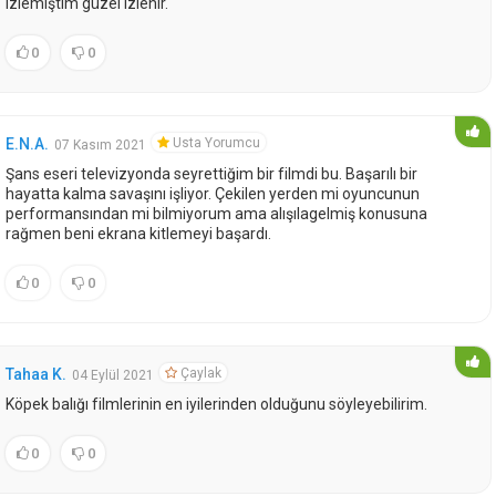
izlemiştim güzel izlenir.
0
0
Usta Yorumcu
E.N.A.
07 Kasım 2021
Şans eseri televizyonda seyrettiğim bir filmdi bu. Başarılı bir
hayatta kalma savaşını işliyor. Çekilen yerden mi oyuncunun
performansından mi bilmiyorum ama alışılagelmiş konusuna
rağmen beni ekrana kitlemeyi başardı.
0
0
Çaylak
Tahaa K.
04 Eylül 2021
Köpek balığı filmlerinin en iyilerinden olduğunu söyleyebilirim.
0
0