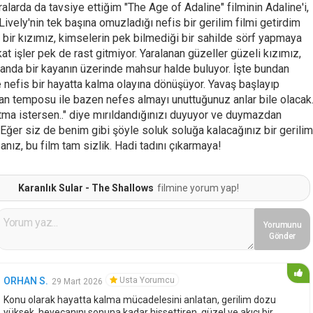
ralarda da tavsiye ettiğim "The Age of Adaline" filminin Adaline'i,
Lively'nin tek başına omuzladığı nefis bir gerilim filmi getirdim
 bir kızımız, kimselerin pek bilmediği bir sahilde sörf yapmaya
kat işler pek de rast gitmiyor. Yaralanan güzeller güzeli kızımız,
 anda bir kayanın üzerinde mahsur halde buluyor. İşte bundan
 nefis bir hayatta kalma olayına dönüşüyor. Yavaş başlayıp
tan temposu ile bazen nefes almayı unuttuğunuz anlar bile olacak
tma istersen.." diye mırıldandığınızı duyuyor ve duymazdan
Eğer siz de benim gibi şöyle soluk soluğa kalacağınız bir gerilim
anız, bu film tam sizlik. Hadi tadını çıkarmaya!
Karanlık Sular - The Shallows
filmine yorum yap!
Yorumunu
Gönder
Usta Yorumcu
ORHAN S.
29 Mart 2026
Konu olarak hayatta kalma mücadelesini anlatan, gerilim dozu
yüksek, heyecanını sonuna kadar hissettiren, güzel ve akıcı bir