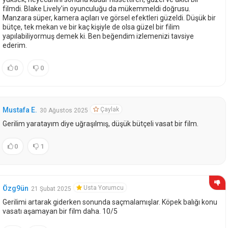
filmdi. Blake Lively'in oyunculuğu da mükemmeldi doğrusu.
Manzara süper, kamera açıları ve görsel efektleri güzeldi. Düşük bir
bütçe, tek mekan ve bir kaç kişiyle de olsa güzel bir filim
yapılabiliyormuş demek ki. Ben beğendim izlemenizi tavsiye
ederim.
0
0
Çaylak
Mustafa E.
30 Ağustos 2025
Gerilim yaratayım diye uğraşılmış, düşük bütçeli vasat bir film.
0
1
Usta Yorumcu
Özg9ün
21 Şubat 2025
Gerilimi artarak giderken sonunda saçmalamışlar. Köpek balığı konu
vasatı aşamayan bir film daha. 10/5