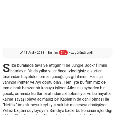
13 Aralık 2018
Bu film
34
b
kez görüntülendi.
S
ize buralarda tavsiye ettiğim "The Jungle Book" filmini
hatırlayın. Ya da yıllar yıllar önce izlediğiniz o kurtlar
tarafından büyütülen orman çocuğu çizgi filmini... Hani şu
yanında Panter ve Ayı dostu olan... Heh işte bu filmimiz de
tam olarak benzer bir konuyu işliyor. Ailesini kaybeden bir
çocuk, ormanda kurtlar tarafından sahipleniliyor ve bu hayatta
kalma savaşı olaya acımasız bir Kaplan'ın da dahil olması ile
"Netflix" imzalı, seyir keyfi yüksek bir maceraya dönüşüyor...
Yalnız baştan söyleyeyim; Şimdiye kadar bu konunun işlendiği