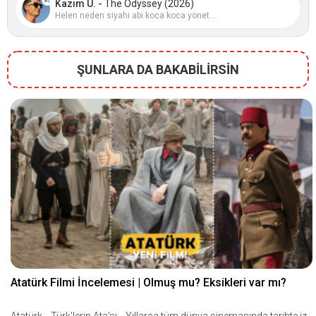
Kazım U. -
The Odyssey (2026)
Helen neden siyahi abi koca koca yönet...
ŞUNLARA DA BAKABİLİRSİN
Atatürk Filmi İncelemesi | Olmuş mu? Eksikleri var mı?