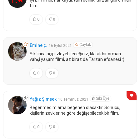
filmi.
0
0
Çaylak
Emine ç.
16 Eylül 2021
Sıkılınca açıp izleyebileceğiniz, klasik bir orman
vahşi yaşam filmi, az biraz da Tarzan efsanesi :)
0
0
Sıkı Üye
Yağız Şimşek
10 Temmuz 2021
Beğenmedim ama beğenen olacaktır. Sonucu,
kişilerin zevklerine göre değişebilecek bir film.
0
0