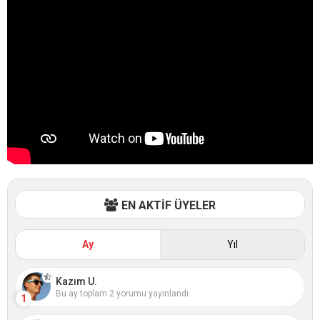
EN AKTİF ÜYELER
Ay
Yıl
Kazım U.
Bu ay toplam 2 yorumu yayınlandı.
1