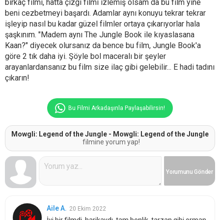
birkaç filmi, hatta çizgi filmi izlemiş olsam da bu film yine
beni cezbetmeyi başardı. Adamlar aynı konuyu tekrar tekrar
işleyip nasıl bu kadar güzel filmler ortaya çıkarıyorlar hala
şaşkınım. "Madem aynı The Jungle Book ile kıyaslasana
Kaan?" diyecek olursanız da bence bu film, Jungle Book'a
göre 2 tık daha iyi. Şöyle bol maceralı bir şeyler
arayanlardansanız bu film size ilaç gibi gelebilir... E hadi tadını
çıkarın!
Bu Filmi Arkadaşınla Paylaşabilirsin!
Mowgli: Legend of the Jungle - Mowgli: Legend of the Jungle
filmine yorum yap!
Yorumunu
Gönder
Aile A.
20 Ekim 2022
İyi bir filmdi, harikaydı, tam benlik, tarzan gibi orman