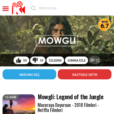
IMDB
6.7
53
19
İZLEDİM
SONRA İZLE
12
MODUNU SEÇ
Mowgli: Legend of the Jungle
1s 44dk
Maceraya Doyursun - 2018 Filmleri -
Netflix Filmleri