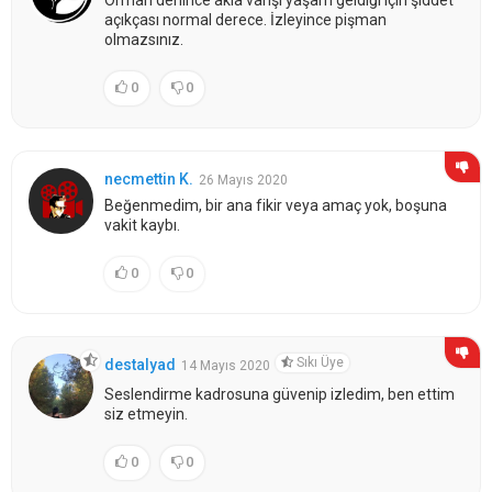
açıkçası normal derece. İzleyince pişman
olmazsınız.
0
0
necmettin K.
26 Mayıs 2020
Beğenmedim, bir ana fikir veya amaç yok, boşuna
vakit kaybı.
0
0
Sıkı Üye
destalyad
14 Mayıs 2020
Seslendirme kadrosuna güvenip izledim, ben ettim
siz etmeyin.
0
0