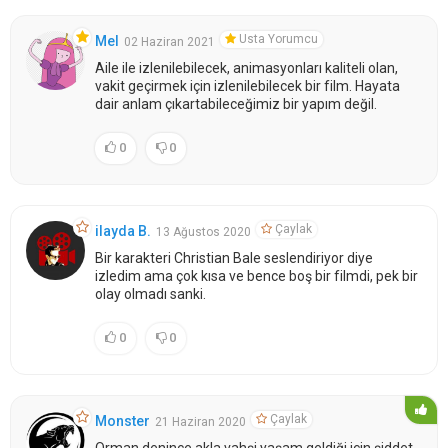
Usta Yorumcu
Mel
02 Haziran 2021
Aile ile izlenilebilecek, animasyonları kaliteli olan,
vakit geçirmek için izlenilebilecek bir film. Hayata
dair anlam çıkartabileceğimiz bir yapım değil.
0
0
Çaylak
ilayda B.
13 Ağustos 2020
Bir karakteri Christian Bale seslendiriyor diye
izledim ama çok kısa ve bence boş bir filmdi, pek bir
olay olmadı sanki.
0
0
Çaylak
Monster
21 Haziran 2020
Orman denince akla vahşi yaşam geldiği için şiddet