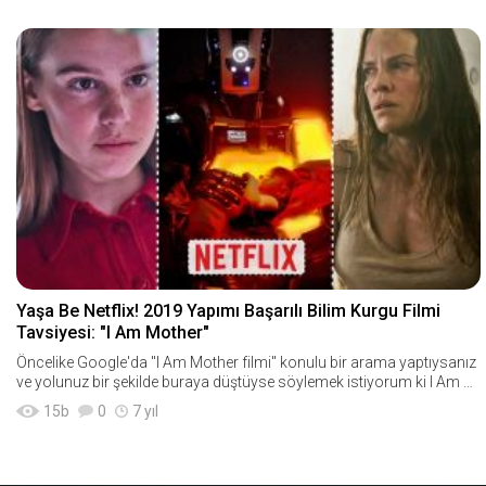
Yaşa Be Netflix! 2019 Yapımı Başarılı Bilim Kurgu Filmi
Tavsiyesi: "I Am Mother"
Öncelike Google'da "I Am Mother filmi" konulu bir arama yaptıysanız
ve yolunuz bir şekilde buraya düştüyse söylemek istiyorum ki I Am M
other filmi
15
b
0
7 yıl