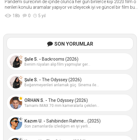
Pandemi sürecinin de içinde olunca her gün binlerce kişi 2020 film ö
nerileri konulu aramalar yapıyor ve izleyecek iyi ve güncel bir film bul
mak i&cc
18
b
0
5 yıl
SON YORUMLAR
Şule S. -
Backrooms (2026)
Benim rüyaları alıp film yapmışlar ger...
Şule S. -
The Odyssey (2026)
Beğenmeyenleri anlamak güç. Sinema ile...
ORHAN S. -
The Odyssey (2026)
Tamamı IMAX 70 mm kameralarla çekilen...
Kazım U. -
Sahibinden Rahme... (2025)
Son zamanlarda izlediğim en iyi yerli...