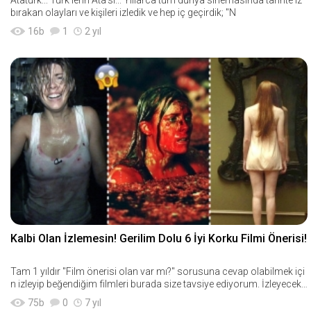
Atatürk... Türk'lerin Ata'sı... Yıllarca tüm dünya sinemasında tarihte iz
bırakan olayları ve kişileri izledik ve hep iç geçirdik; "N
16
b
1
2 yıl
Kalbi Olan İzlemesin! Gerilim Dolu 6 İyi Korku Filmi Önerisi!
Tam 1 yıldır "Film önerisi olan var mı?" sorusuna cevap olabilmek içi
n izleyip beğendiğim filmleri burada size tavsiye ediyorum. İzleyecek i
yi bir film a
75
b
0
7 yıl