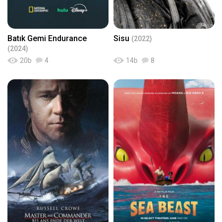
Batık Gemi Endurance
Sisu
(2022)
(2024)
20
b
4
14
b
8