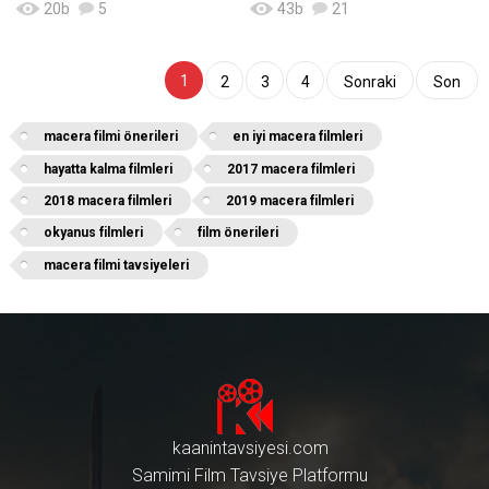
20
b
5
43
b
21
1
2
3
4
Sonraki
Son
macera filmi önerileri
en iyi macera filmleri
hayatta kalma filmleri
2017 macera filmleri
2018 macera filmleri
2019 macera filmleri
okyanus filmleri
film önerileri
macera filmi tavsiyeleri
kaanintavsiyesi.com
Samimi Film Tavsiye Platformu