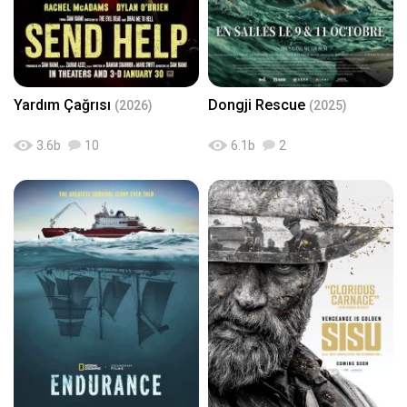
Yardım Çağrısı
Dongji Rescue
(2026)
(2025)
3.6
b
10
6.1
b
2