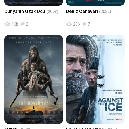
Dünyanın Uzak Ucu
Deniz Canavarı
(2003)
(2022)
16
b
2
20
b
7