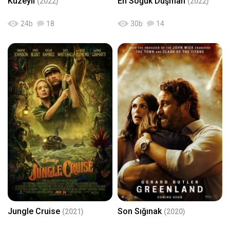
Kuzeyli
En Soğuk Düşman
(2022)
(2022)
24
b
18
30
b
14
Jungle Cruise
Son Sığınak
(2021)
(2020)