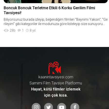
Boncuk Boncuk Terletme Etkili 6 Korku Gerilim Filmi
Tavsiyesi!
Biliyorsunuz burada izleyip, beğendiğim filmleri "Beynimi Yaksın", "Ge
rileyim" gibi kategoriler ile modunuza göre listeleyip size sunuyorum.
İstatistiklere
28
b
1
8 yıl
kaanintavsiyesi.com
Samimi Film Tavsiye Platformu
Hayat, kötü filmler izlemek
için çok kısa.