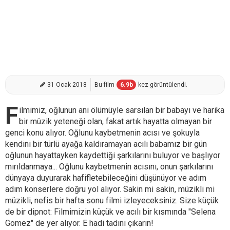
31 Ocak 2018
Bu film
6.9
b
kez görüntülendi.
F
ilmimiz, oğlunun ani ölümüyle sarsılan bir babayı ve harika
bir müzik yeteneği olan, fakat artık hayatta olmayan bir
genci konu alıyor. Oğlunu kaybetmenin acısı ve şokuyla
kendini bir türlü ayağa kaldıramayan acılı babamız bir gün
oğlunun hayattayken kaydettiği şarkılarını buluyor ve başlıyor
mırıldanmaya... Oğlunu kaybetmenin acısını, onun şarkılarını
dünyaya duyurarak hafifletebileceğini düşünüyor ve adım
adım konserlere doğru yol alıyor. Sakin mi sakin, müzikli mi
müzikli, nefis bir hafta sonu filmi izleyeceksiniz. Size küçük
de bir dipnot: Filmimizin küçük ve acılı bir kısmında "Selena
Gomez" de yer alıyor. E hadi tadını çıkarın!