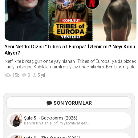
Yeni Netflix Dizisi "Tribes of Europa" İzlenir mi? Neyi Konu
Alıyor?
Netflix'te birkaç gün önce yayınlanan "Tribes of Europa" ya da bizdek
i adıyla Avrupa Kabileleri isimli diziyi az önce bitirdim. Ben bitirmiş old
15
b
0
5 yıl
SON YORUMLAR
Şule S. -
Backrooms (2026)
Benim rüyaları alıp film yapmışlar ger...