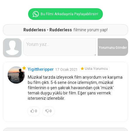
Bu Filmi Arkadaşınla Paylaşabilirsin!
Rudderless - Rudderless
filmine yorum yap!
Yorumunu
Gönder
Usta Yorumcu
Yigittheripper
17 Ocak 2021
Müzikal tarzda izleyecek film arıyordum ve karşıma
bu film çıktı. 5-6 sene önce izlemiştim, müzikal
filmlerinin o şen şakrak havasından çok 'müzik'
temalı duygu yüklü bir film. Eğer şans vermek
isterseniz izlenebilir.
0
0