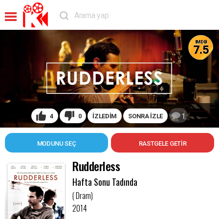
IMDB
7.5
4
0
İZLEDİM
SONRA İZLE
1
MODUNU SEÇ
Rudderless
Hafta Sonu Tadında
( Dram)
2014