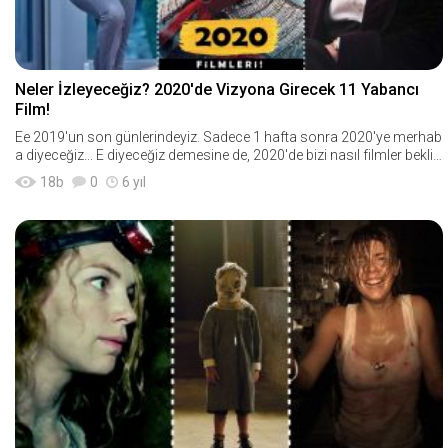
Neler İzleyeceğiz? 2020'de Vizyona Girecek 11 Yabancı
Film!
Ee 2019'un son günlerindeyiz. Sadece 1 hafta sonra 2020'ye merhab
a diyeceğiz... E diyeceğiz demesine de, 2020'de bizi nasıl filmler bekliy
or onlardan haberimiz var
18
b
0
6 yıl