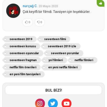
nurçağ C.
20 Mayıs 2020
Çok keyifli bir filmdi. Tavsiyen için teşekkürler.
0
0
seventeen 2019
seventeen filmi
seventeen konusu
seventeen 2019 izle
seventeen oyuncular
seventeen yorumlar
seventeen fragman
yol filmleri
netflix filmleri
netflix film önerileri
en yeni netflix filmleri
en yeni film tavsiyeleri
BUL BİZİ!