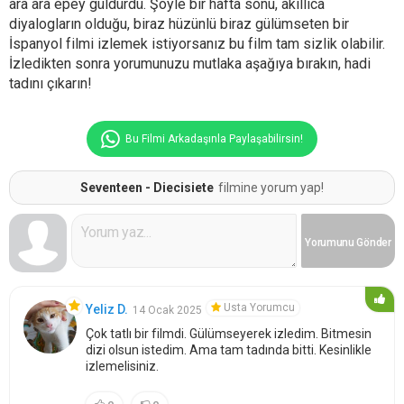
ara ara epey güldürdü. Şöyle bir hafta sonu, akıllıca
diyalogların olduğu, biraz hüzünlü biraz gülümseten bir
İspanyol filmi izlemek istiyorsanız bu film tam sizlik olabilir.
İzledikten sonra yorumunuzu mutlaka aşağıya bırakın, hadi
tadını çıkarın!
Bu Filmi Arkadaşınla Paylaşabilirsin!
Seventeen - Diecisiete
filmine yorum yap!
Yorumunu
Gönder
Usta Yorumcu
Yeliz D.
14 Ocak 2025
Çok tatlı bir filmdi. Gülümseyerek izledim. Bitmesin
dizi olsun istedim. Ama tam tadında bitti. Kesinlikle
izlemelisiniz.