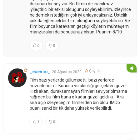
dokunan bir şey var. Bu filmin de inanılmaz
iyileştirici bir etkisi olduğunu söyleyebilirim, izleyince
ne demek istediğimi çok iyi anlayacaksınız. Üstelik
çok da eğlenceli bir film olduğunu söyleyebilirim. Ve
film boyunca karavanın geçtiği köylerin muhteşem
manzaraları da bonusunuz olsun. Puanım 8/10
0
0
Çaylak
_ecemio_
20 Ağustos 2020
Film bazı yerlerde gülümsetti, bazı yerlerde
hüzünlendirdi. Konusu ve akıcılığı gerçekten güzel.
Hızlı akan, duraksamayan filmleri seviyor olmama
rağmen bu film bana o kadar güzel geldi ki... Ara
sıra açıp izleyeceğim filmlerden biri oldu. IMDb
puanı sanki bir tık daha yüksek verilebilirdi.
1
0