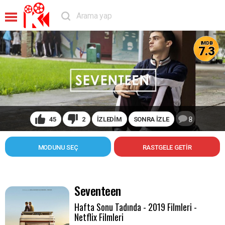
IMDB
7.3
45
2
İZLEDİM
SONRA İZLE
8
MODUNU SEÇ
Seventeen
Hafta Sonu Tadında - 2019 Filmleri -
Netflix Filmleri