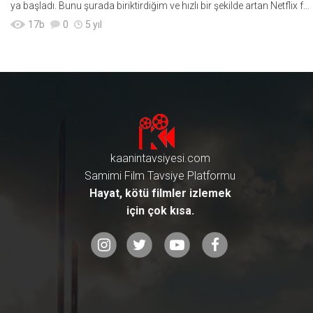
ya başladı. Bunu şurada biriktirdiğim ve hızlı bir şekilde artan Netflix fil
m önerileri
17
b
0
5 yıl
kaanintavsiyesi.com
Samimi Film Tavsiye Platformu
Hayat, kötü filmler izlemek
için çok kısa.