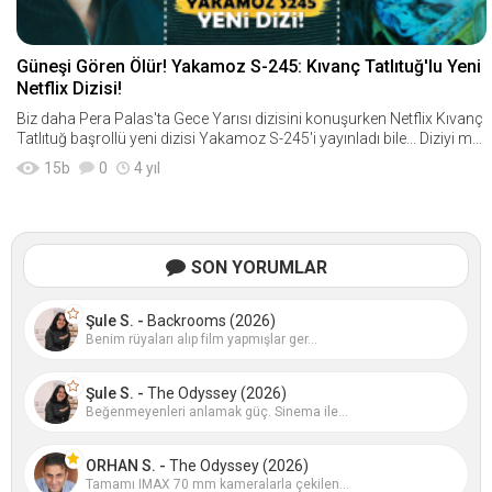
Güneşi Gören Ölür! Yakamoz S-245: Kıvanç Tatlıtuğ'lu Yeni
Netflix Dizisi!
Biz daha Pera Palas'ta Gece Yarısı dizisini konuşurken Netflix Kıvanç
Tatlıtuğ başrollü yeni dizisi Yakamoz S-245'i yayınladı bile... Diziyi mer
akla bekleyenler
15
b
0
4 yıl
SON YORUMLAR
Şule S. -
Backrooms (2026)
Benim rüyaları alıp film yapmışlar ger...
Şule S. -
The Odyssey (2026)
Beğenmeyenleri anlamak güç. Sinema ile...
ORHAN S. -
The Odyssey (2026)
Tamamı IMAX 70 mm kameralarla çekilen...