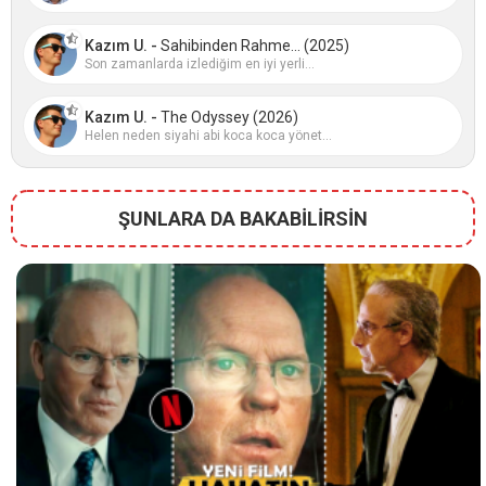
Kazım U. -
Sahibinden Rahme... (2025)
Son zamanlarda izlediğim en iyi yerli...
Kazım U. -
The Odyssey (2026)
Helen neden siyahi abi koca koca yönet...
ŞUNLARA DA BAKABİLİRSİN