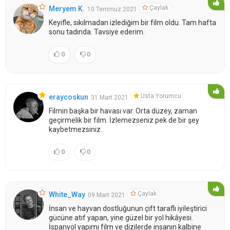
Çaylak
Meryem K.
10 Temmuz 2021
Keyifle, sıkılmadan izlediğim bir film oldu. Tam hafta
sonu tadında. Tavsiye ederim.
0
0
Usta Yorumcu
eraycoskun
31 Mart 2021
Filmin başka bir havası var. Orta düzey, zaman
geçirmelik bir film. İzlemezseniz pek de bir şey
kaybetmezsiniz.
0
0
Çaylak
White_Way
09 Mart 2021
İnsan ve hayvan dostluğunun çift taraflı iyileştirici
gücüne atıf yapan, yine güzel bir yol hikâyesi.
İspanyol yapımı film ve dizilerde insanın kalbine