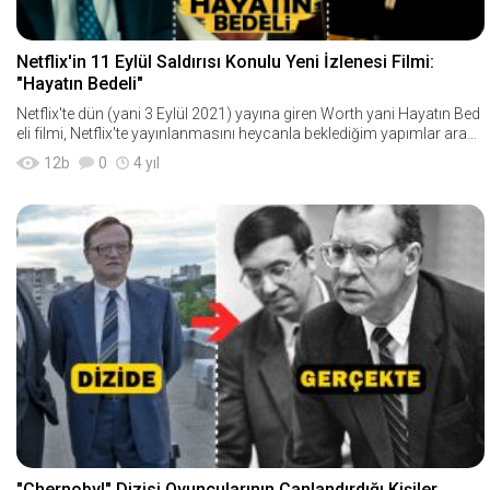
Netflix'in 11 Eylül Saldırısı Konulu Yeni İzlenesi Filmi:
"Hayatın Bedeli"
Netflix'te dün (yani 3 Eylül 2021) yayına giren Worth yani Hayatın Bed
eli filmi, Netflix'te yayınlanmasını heycanla beklediğim yapımlar arası
ndaydı. Yayınlan
12
b
0
4 yıl
"Chernobyl" Dizisi Oyuncularının Canlandırdığı Kişiler