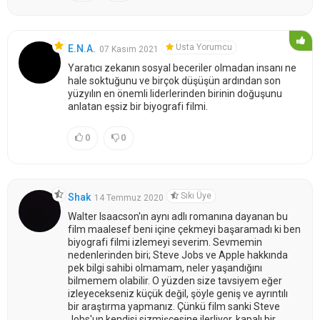
Usta Yorumcu
E.N.A.
07 Kasım 2021
Yaratıcı zekanın sosyal beceriler olmadan insanı ne
hale soktuğunu ve birçok düşüşün ardından son
yüzyılın en önemli liderlerinden birinin doğuşunu
anlatan eşsiz bir biyografi filmi.
0
0
Sıkı Üye
Shak
14 Temmuz 2020
Walter Isaacson'ın aynı adlı romanına dayanan bu
film maalesef beni içine çekmeyi başaramadı ki ben
biyografi filmi izlemeyi severim. Sevmemin
nedenlerinden biri; Steve Jobs ve Apple hakkında
pek bilgi sahibi olmamam, neler yaşandığını
bilmemem olabilir. O yüzden size tavsiyem eğer
izleyecekseniz küçük değil, şöyle geniş ve ayrıntılı
bir araştırma yapmanız. Çünkü film sanki Steve
Jobs'un kendisi sizmişcesine ilerliyor, kapalı bir