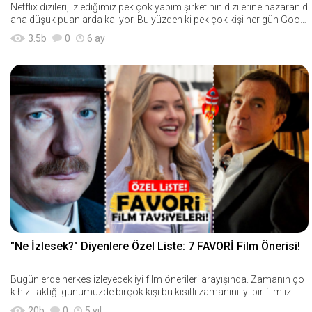
Netflix dizileri, izlediğimiz pek çok yapım şirketinin dizilerine nazaran d
aha düşük puanlarda kalıyor. Bu yüzden ki pek çok kişi her gün Googl
e&#
3.5
b
0
6 ay
"Ne İzlesek?" Diyenlere Özel Liste: 7 FAVORİ Film Önerisi!
Bugünlerde herkes izleyecek iyi film önerileri arayışında. Zamanın ço
k hızlı aktığı günümüzde birçok kişi bu kısıtlı zamanını iyi bir film iz
20
b
0
5 yıl