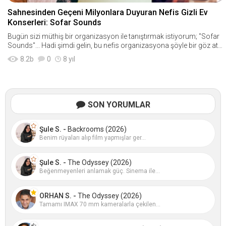
Sahnesinden Geçeni Milyonlara Duyuran Nefis Gizli Ev
Konserleri: Sofar Sounds
Bugün sizi müthiş bir organizasyon ile tanıştırmak istiyorum; "Sofar
Sounds"... Hadi şimdi gelin, bu nefis organizasyona şöyle bir göz atal
ım!
8.2
b
0
8 yıl
SON YORUMLAR
Şule S. -
Backrooms (2026)
Benim rüyaları alıp film yapmışlar ger...
Şule S. -
The Odyssey (2026)
Beğenmeyenleri anlamak güç. Sinema ile...
ORHAN S. -
The Odyssey (2026)
Tamamı IMAX 70 mm kameralarla çekilen...