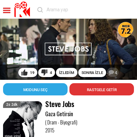
IMDB
7.2
19
4
İZLEDİM
SONRA İZLE
4
MODUNU SEÇ
Steve Jobs
2s 2dk
Gaza Getirsin
( Dram - Biyografi)
2015