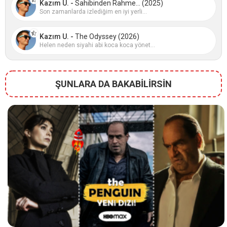
Kazım U. -
Sahibinden Rahme... (2025)
Son zamanlarda izlediğim en iyi yerli...
Kazım U. -
The Odyssey (2026)
Helen neden siyahi abi koca koca yönet...
ŞUNLARA DA BAKABİLİRSİN