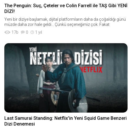
The Penguin: Suç, Çeteler ve Colin Farrell ile TAŞ Gibi YENİ
DİZİ!
Yeni bir diziye başlamak, dijital platformların daha da çoğaldığı günü
müzde daha zor hale geldi... Çünkü seçeneğimiz çok. Fakat
17
b
0
1 yıl
Last Samurai Standing: Netflix'in Yeni Squid Game Benzeri
Dizi Denemesi