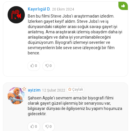
Kayırlıgül D.
20 Ekim 2024
Ben bu filmi Steve Jobs'ı araştırmadan izledim.
İzlerken gayet keyif aldım. Steve Jobs'ı ve iş
dünyasındaki rakipler arası soğuk savaşı gayet iyi
anlatmış. Ama araştırarak izlemiş olsaydım daha iyi
anlaşılacağını ve daha iyi yorumlanabileceğini
düşünüyorum. Biyografi izlemeyi sevenler ve
sevmeyenlerin bile seve seve izleyeceği bir film
bence.
0
0
Çaylak
ayizim
12 Şubat 2022
Şahsen Apple'ı sevmem ama bir biyografi filmi
olarak gayet güzel işlenmiş bir senaryosu var,
bilgisayar dünyası ile ilgiliyseniz bu yapım hoşunuza
gidecektir.
0
0