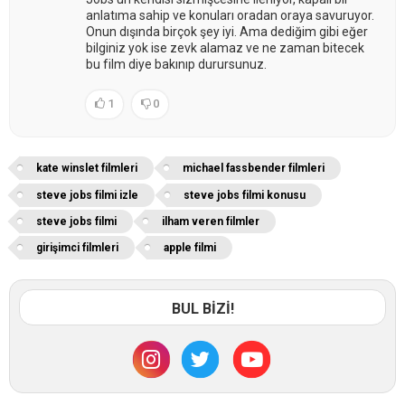
anlatıma sahip ve konuları oradan oraya savuruyor.
Onun dışında birçok şey iyi. Ama dediğim gibi eğer
bilginiz yok ise zevk alamaz ve ne zaman bitecek
bu film diye bakınıp durursunuz.
1
0
kate winslet filmleri
michael fassbender filmleri
steve jobs filmi izle
steve jobs filmi konusu
steve jobs filmi
ilham veren filmler
girişimci filmleri
apple filmi
BUL BİZİ!