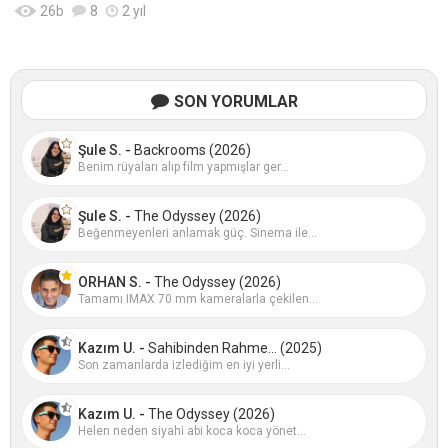
eydim. İşte tam da bu and
26
b
8
2 yıl
SON YORUMLAR
Şule S. -
Backrooms (2026)
Benim rüyaları alıp film yapmışlar ger...
Şule S. -
The Odyssey (2026)
Beğenmeyenleri anlamak güç. Sinema ile...
ORHAN S. -
The Odyssey (2026)
Tamamı IMAX 70 mm kameralarla çekilen...
Kazım U. -
Sahibinden Rahme... (2025)
Son zamanlarda izlediğim en iyi yerli...
Kazım U. -
The Odyssey (2026)
Helen neden siyahi abi koca koca yönet...