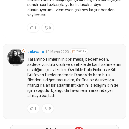
sunulması fazlasıyla yeterli olacaktır diye
düşünüyorum. İzlemeyen çok şey kaçırır benden
söylemesi..
1
0
Çaylak
sekivanc
12 Mayıs 2023
Tarantino filmlerini hiçbir mesaj beklemeden,
sadece vurdulu kırdılı ve özellikle de kanlı sahnelerini
sevdiğim için izlerdim. Özellikle Pulp Fiction ve Kill
Bill favori filmlerimdendir. Django'da hem bu iki
filmden aldığım tadı aldım, üstüne bir de ırkçılığa
maruz kalan bir adamın intikamını izlediğim için de
içim soğudu. Django da favorilerim arasında yer
almaya başladı.
1
0