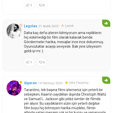
1
0
Çaylak
Legolas
21 Aralık 2023
Daha kaç defa izlerim bilmiyorum ama repliklerin
hiç eskimediği bir film olarak kalacak bende.
Göndermeler harika, mesajlar ince ince dokunmuş.
Oyunculuklar acayip seviyede. Bak yine izleyesim
geldi iyi mi :)
1
0
Usta Yorumcu
Alperen
14 Temmuz 2023
Tarantino, tek başına filmi izlemeniz için yeterli bir
sebepken, Kaan'ın saydıkları dışında Christoph Waltz
ve Samuel L. Jackson gibi yıldız isimler de filmde
yer alıyor. Bu saydıklarım sizin için yeterli değilse
film boyu hiç bitmeyen harika müzikler, filmin
altında yatan mesajın çok iyi bir kurgu ve senaryoyla