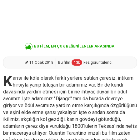
BU FİLM, EN ÇOK BEĞENİLENLER ARASINDA!
11 Ocak 2018
Bu film
13
b
kez görüntülendi.
K
arısı ile köle olarak farklı yerlere satılan çaresiz, intikam
hırsıyla yanıp tutuşan bir adamımız var. Bir de kendi
davasında yardım etmesi için birine ihtiyaç duyan bir ödül
avcımız. İşte adamımız "Django" tam da burada devreye
giriyor ve ödül avcımıza yardım etme karşılığında özgürlüğünü
ve eşini elde etme şansı yakalıyor. İşte o andan sonra da
ikilimiz, ırkçılığın kol gezdiği, kanın gövdeyi götürdüğü,
adamların çerez diye vurulduğu 1800'lülerin Teksas'ında nefis
bir maceraya atılıyor. Quentin Tarantino imzalı bu film zaten
nefisken, bir de müzikleri ile sizi kalbinizden yakalayacak.