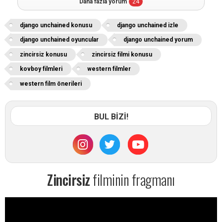
Daha fazla yorum
24
django unchained konusu
django unchained izle
django unchained oyuncular
django unchained yorum
zincirsiz konusu
zincirsiz filmi konusu
kovboy filmleri
western filmler
western film önerileri
BUL BİZİ!
Zincirsiz
filminin fragmanı