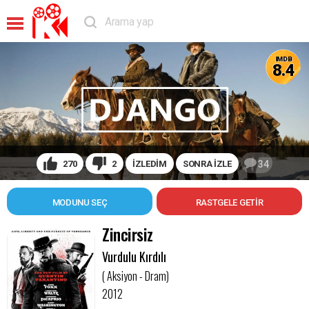
IMDB
8.4
270
2
İZLEDİM
SONRA İZLE
34
MODUNU SEÇ
Zincirsiz
Vurdulu Kırdılı
( Aksiyon - Dram)
2012