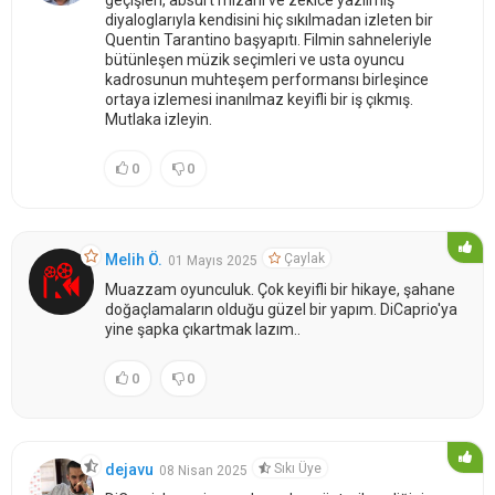
geçişleri, absürt mizahı ve zekice yazılmış
diyaloglarıyla kendisini hiç sıkılmadan izleten bir
Quentin Tarantino başyapıtı. Filmin sahneleriyle
bütünleşen müzik seçimleri ve usta oyuncu
kadrosunun muhteşem performansı birleşince
ortaya izlemesi inanılmaz keyifli bir iş çıkmış.
Mutlaka izleyin.
0
0
Çaylak
Melih Ö.
01 Mayıs 2025
Muazzam oyunculuk. Çok keyifli bir hikaye, şahane
doğaçlamaların olduğu güzel bir yapım. DiCaprio'ya
yine şapka çıkartmak lazım..
0
0
Sıkı Üye
dejavu
08 Nisan 2025