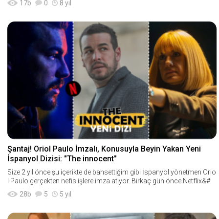
17
b
0
8 yıl
Şantaj! Oriol Paulo İmzalı, Konusuyla Beyin Yakan Yeni
İspanyol Dizisi: "The innocent"
Size 2 yıl önce şu içerikte de bahsettiğim gibi İspanyol yönetmen Orio
l Paulo gerçekten nefis işlere imza atıyor. Birkaç gün önce Netflix&#
28
b
5
5 yıl