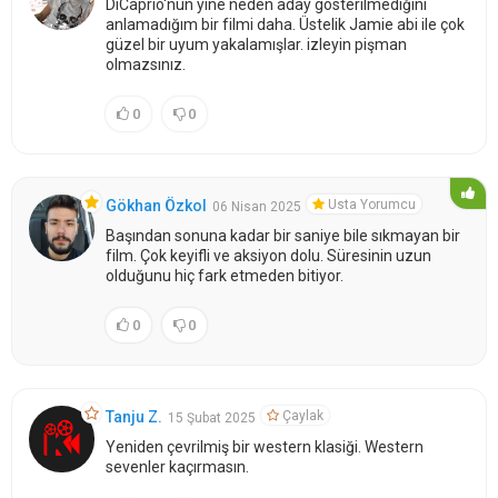
DiCaprio'nun yine neden aday gösterilmediğini
anlamadığım bir filmi daha. Üstelik Jamie abi ile çok
güzel bir uyum yakalamışlar. izleyin pişman
olmazsınız.
0
0
Usta Yorumcu
Gökhan Özkol
06 Nisan 2025
Başından sonuna kadar bir saniye bile sıkmayan bir
film. Çok keyifli ve aksiyon dolu. Süresinin uzun
olduğunu hiç fark etmeden bitiyor.
0
0
Çaylak
Tanju Z.
15 Şubat 2025
Yeniden çevrilmiş bir western klasiği. Western
sevenler kaçırmasın.