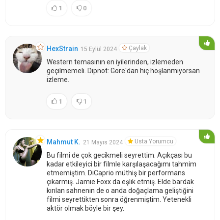
1
0
Çaylak
HexStrain
15 Eylül 2024
Western temasının en iyilerinden, izlemeden
geçilmemeli. Dipnot: Gore'dan hiç hoşlanmıyorsan
izleme.
1
1
Usta Yorumcu
Mahmut K.
21 Mayıs 2024
Bu filmi de çok gecikmeli seyrettim. Açıkçası bu
kadar etkileyici bir filmle karşılaşacağımı tahmim
etmemiştim. DiCaprio müthiş bir performans
çıkarmış. Jamie Foxx da eşlik etmiş. Elde bardak
kırılan sahnenin de o anda doğaçlama geliştiğini
filmi seyrettikten sonra öğrenmiştim. Yetenekli
aktör olmak böyle bir şey.