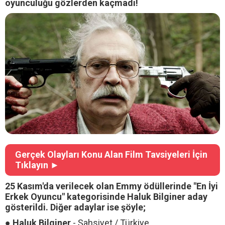
oyunculuğu gözlerden kaçmadı!
Gerçek Olayları Konu Alan Film Tavsiyeleri İçin
Tıklayın ►
25 Kasım'da verilecek olan Emmy ödüllerinde "En İyi
Erkek Oyuncu" kategorisinde Haluk Bilginer aday
gösterildi. Diğer adaylar ise şöyle;
●
Haluk Bilginer
- Şahsiyet / Türkiye