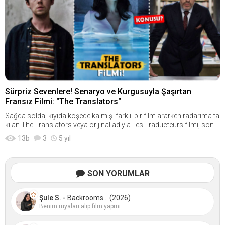
Sürpriz Sevenlere! Senaryo ve Kurgusuyla Şaşırtan
Fransız Filmi: "The Translators"
Sağda solda, kıyıda köşede kalmış 'farklı' bir film ararken radarıma ta
kılan The Translators veya orijinal adıyla Les Traducteurs filmi, son 1
-2 günde çok farklı yerlerde tekrar tekrar karşıma çıkınca hemen izledi
13
b
3
5 yıl
m ve birazdan size bu filmden bahsedeceğim. Yani Les Traducteurs
konusu veya The Translators filmi yorum gibi aramalarla buraya gel
diyseniz aradığınız şey hemen aşağıda sizi bekliyor. Filme Git ► Hadi
gelin şimdi bizde "Sırlar Kitabı" adıyla yayınlanan The Translators film
SON YORUMLAR
i nasılmış, birlikte bir göz atalım. Film hakkındaki yorumuma geçmed
en önce nedir bu The Translators filmi konusu, bir bakalım...[RESIM]h
ttps://www.kaanintavsiyesi.com/pictures/kesfet/237/72/surpriz-se
Şule S. -
Backrooms... (2026)
venlere-senaryo-ve-kurgusuyla-sasirtan-fransiz-filmi-the-translators-
Benim rüyaları alıp film yapmı...
780x439.png[/RESIM]Çok satan bir kitap serimiz var. Bu serinin yeni k
itabı ise milyonlarca kişi tarafından merakla bekleniyor. Farklı dillerde