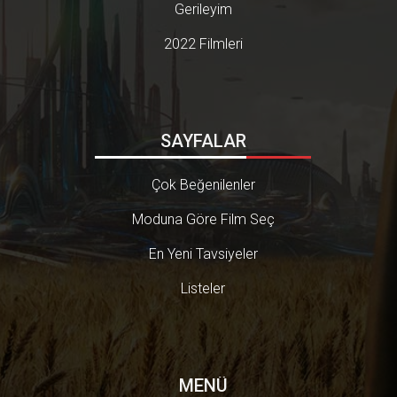
alan-7-etkileyici-film-onerisi-780x439.jpg[/RESIM]Adolf Hitler'in son g
Gerileyim
ünlerini merak ediyorsanız bu filmi muhakkak izlemelisiniz. Filme Git
► 6. Sıradaki film önerim ise ikinci dünya savaşında yapılan insan dı
2022 Filmleri
şı işkencelerin gün yüzüne çıkmasını konu alıyor; "Labyrinth of Lies"...
[RESIM]https://www.kaanintavsiyesi.com/pictures/kesfet/55/29/iki
nci-dunya-savasini-konu-alan-7-etkileyici-film-onerisi-780x439.jpg[/R
ESIM]Bu filmde ise işkenceler yapan Nazi subaylarının hesap vermele
rini izliyoruz. Filme Git ► 7. İkinci dünya savaşının hüzünlü taraflarını
ele alan film "The Boy in the Striped Pyjamas" ise listemdeki son 2. d
SAYFALAR
ünya savaşı film önerim...[RESIM]https://www.kaanintavsiyesi.com/
pictures/kesfet/55/70/ikinci-dunya-savasini-konu-alan-7-etkileyici-fil
m-onerisi-780x439.jpg[/RESIM]Bu etkileyici film ise gözünüzden birk
Çok Beğenilenler
aç damla yaş düşürebilir. Aklınızdan yıllarca çıkmayacağı kesin... Fil
me Git ► BONUS: Riphagen![RESIM]https://www.kaanintavsiyesi.co
Moduna Göre Film Seç
m/pictures/kesfet/55/69/ikinci-dunya-savasini-konu-alan-7-etkileyic
i-film-onerisi-780x439.jpg[/RESIM]Bu film ise gerçekten yaşanmış ola
En Yeni Tavsiyeler
yları işliyor ve kesinlikle izleyiciyi etkilemeyi başarıyor. Filme Git ► ● B
unlar kesmediyse hemen aşağıdaki butona tıklayarak modunuza gör
Listeler
e film önerisi bulabilirsiniz![RESIM]https://www.kaanintavsiyesi.com/
pictures/kesfet/28/58/simdiye-kadar-nasil-izlememisim-diyeceginiz
-7-film-tavsiyesi-780x439.png[/RESIM] Modunu Seç ►
MENÜ