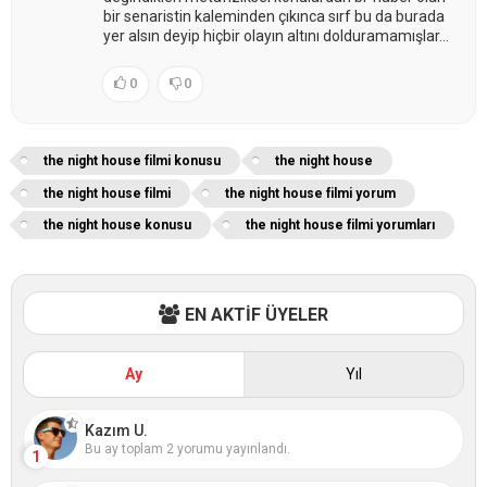
bir senaristin kaleminden çıkınca sırf bu da burada
yer alsın deyip hiçbir olayın altını dolduramamışlar...
0
0
the night house filmi konusu
the night house
the night house filmi
the night house filmi yorum
the night house konusu
the night house filmi yorumları
EN AKTİF ÜYELER
Ay
Yıl
Kazım U.
Bu ay toplam 2 yorumu yayınlandı.
1