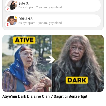
Şule S.
Bu ay toplam 2 yorumu yayınlandı.
2
ORHAN S.
Bu ay toplam 1 yorumu yayınlandı.
3
Atiye'nin Dark Dizisine Olan 7 Şaşırtıcı Benzerliği!