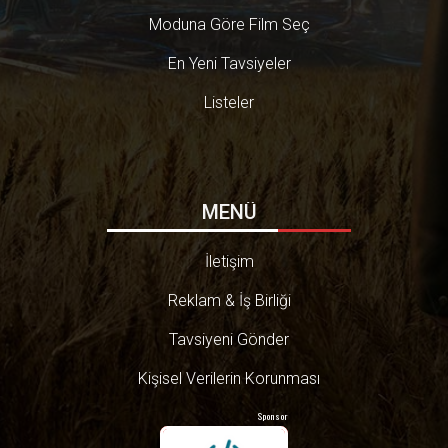
İşte öyle şaşkına çevirirler adamı aslanım. 8. Mücadele...[RESIM]http
nın ve üst basamaklarda bulunan yetkili ama "kafasız" insanların nel
61/2020-guncel-kiyida-kosede-kalmis-tam-19-iyi-film-onerisi-780x43
s://www.kaanintavsiyesi.com/pictures/kesfet/186/50/ask-101-dizi
Moduna Göre Film Seç
ere yol açtığını görün istiyorum... Filme Git ► 5. The Art of Racing in t
9.png[/RESIM]Şahane bir savaş filmi izlemek istiyorsanız, savaş tekni
sinden-ah-genclik-dedirten-cicek-gibi-8-replik-780x439.png[/RESIM]B
he Rain[RESIM]https://www.kaanintavsiyesi.com/pictures/kesfet/33
kleri, akıl ve dahasının kullanıldığı bu filmi kaçırmayın. Filme Git ► 15.
u ikilinin aşkı, gerçekten çok güzel bir aşk. [RESIM]https://www.kaanin
6/33/2024-te-mutlaka-izlenmesi-gereken-9-film-onerisi-780x439.png
En Yeni Tavsiyeler
"The Wall"[RESIM]https://www.kaanintavsiyesi.com/pictures/kesfet/
tavsiyesi.com/pictures/kesfet/184/10/tek-tek-taniyalim-netflix-imzal
[/RESIM]Neden bi türlü gerçek değerine ulaşıp çok ünlü bi filme dönüş
181/99/2020-guncel-kiyida-kosede-kalmis-tam-19-iyi-film-onerisi-78
i-ask-101-dizisi-oyunculari-kimler-780x439.png[/RESIM] Modunu Se
emediğini anlayamadığım bu nefis filmse, bi köpeğin yavru evresinde
Listeler
0x439.png[/RESIM]Irak'ta bir keskin nişancının görüşüne takılan bir a
ç ►
n yaşlanana kadar neler yaşadığını konu alıyor... Fakat tüm bu süreci
skerin verdiği hayatta kalma mücadelesini izleyeceksiniz. Film benim
direkt olarak köpeğimiz Enzo'nun gözünden ve hatta sesinden izliyor
beklentimin üzerinden çıkmayı başardı. Siz de bir şans verin derim. Fil
uz. Kendisi profesyonel bi araba yarışçısı tarafından sahipleniyor ve
me Git ► 16. "T-34"[RESIM]https://www.kaanintavsiyesi.com/picture
köpeğimiz Enzo'nun hikayesi de böylece başlamış oluyor... Şöyle köp
s/kesfet/181/94/2020-guncel-kiyida-kosede-kalmis-tam-19-iyi-film-
ek konulu, o bildiğimiz ortalama filmlerden birini izleyeceğimi düşünü
onerisi-780x439.png[/RESIM]Tank deyince ilk akla gelen film olan "Fu
rken bu film, içindeki gerçeklik ile beni fazlasıyla şaşırttı diyebilirim. Ye
MENÜ
ry"i izlediyseniz ve onun gibi bir şeyler arıyorsanız bu film sizi kesinlikl
r yer eğlendim, yer yer de gerçekten duygulandım. Asırlardır biz insan
e tatmin edecektir. İzledikten sonra yorumunuzu bırakmayı da unutm
oğlunun en sadık dostlarından olan köpekler neler düşünür? Bize ve a
ayın. Filme Git ► 17. "Hidden"[RESIM]https://www.kaanintavsiyesi.co
ilemize bakış açıları nasıldır? hepsi ve daha fazlası bu filmde verilmi
İletişim
m/pictures/kesfet/181/67/2020-guncel-kiyida-kosede-kalmis-tam-1
ş... Eğer bu filmi ilk kez şu an burada görüp duyduysanız mutlaka bi h
9-iyi-film-onerisi-780x439.png[/RESIM]Çok ama çok farklı bir senary
afta sonu bu nefis filme bi şans verin derim. "Kaan demişti.." dersiniz
Reklam & İş Birliği
osu olan ve herkesin bir haber olduğu bu filmi de bu listeye eklemek i
:) Filme Git ► 6. Sharper[RESIM]https://www.kaanintavsiyesi.com/pi
stedim. Çok büyük beklentileriniz olmasın fakat bu filme kesinlikle bir
ctures/kesfet/336/99/2024-te-mutlaka-izlenmesi-gereken-9-film-one
şans verin derim. Filme Git ► 18. "The Room"[RESIM]https://www.ka
Tavsiyeni Gönder
risi-780x439.png[/RESIM]Bu filmse, her ne kadar kitapçıda çalışan ge
anintavsiyesi.com/pictures/kesfet/181/40/2020-guncel-kiyida-kose
nç bi adamın güzel bi kıza aşık olmasıyla başlasa da, ortalarına doğr
de-kalmis-tam-19-iyi-film-onerisi-780x439.png[/RESIM]Birkaç ay önc
Kişisel Verilerin Korunması
u birden direksiyonu kırıyor ve çok farklı bi yola giriyor... İzlerken bi an
e izlediğim ve hala birçok kişinin varlığından bile haberi olmadığı bu fil
durdurup "Gerçekten keyif alıyorum.." diye düşündüğüm bu film, gider
mi mutlaka ama mutlaka izleyin derim. Bitirdikten sonra "Kaan demiş
Sponsor
ek temposunu arttırmayı ve izleyicisini şaşırtmayı başarıyor... Şöyle s
ti, iyi ki izlemişiz" diyeceğiniz, beyin yakan bir film izleyeceksiniz. Film
eyir keyfi yüksek, yer yer entrikalı ve biraz da sürprizli bi şeyler izlemek
e Git ► 19. Ve son olarak "Coma"[RESIM]https://www.kaanintavsiye