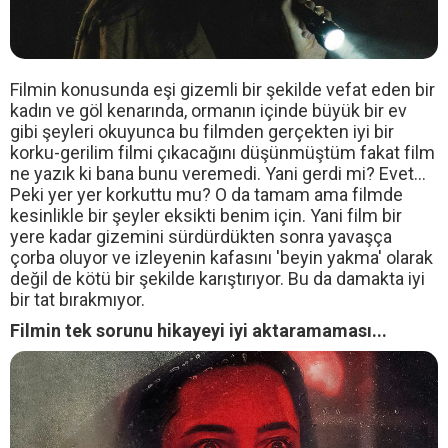
Filmin konusunda eşi gizemli bir şekilde vefat eden bir
kadın ve göl kenarında, ormanın içinde büyük bir ev
gibi şeyleri okuyunca bu filmden gerçekten iyi bir
korku-gerilim filmi çıkacağını düşünmüştüm fakat film
ne yazık ki bana bunu veremedi. Yani gerdi mi? Evet...
Peki yer yer korkuttu mu? O da tamam ama filmde
kesinlikle bir şeyler eksikti benim için. Yani film bir
yere kadar gizemini sürdürdükten sonra yavaşça
çorba oluyor ve izleyenin kafasını 'beyin yakma' olarak
değil de kötü bir şekilde karıştırıyor. Bu da damakta iyi
bir tat bırakmıyor.
Filmin tek sorunu hikayeyi iyi aktaramaması...