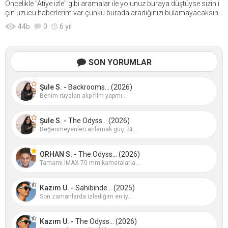
Öncelikle "Atiye izle" gibi aramalar ile yolunuz buraya düştüyse sizin i
çin üzücü haberlerim var çünkü burada aradığınızı bulamayacaksını
z, üstelik bulamayacağınız gibi bir de üzerine SPOİLER yiyeceksiniz u
44
b
0
6 yıl
yarayım. Fakat "Atiye Dark benzerliği" gibi bir arama yapmış ve yolun
uz bir şekilde buraya düşmüşse de doğru yerde olduğunuzu bilmenizi
isterim... Dizi, yayınlandıktan sonra çok kısa süre içinde hemen izleyip
bitirdim. Bu sabah kaleme aldığım şu inceleme yazımda da Atiye'nin i
SON YORUMLAR
yi ve kötü yanlarından bahsettim. Şimdi burada ise Atiye'yi izlerken far
k ettiğim bazı detayları sizlerle paylaşmak istiyorum. Netflix Film Öne
ri Arşivi İçin Tıkla ► Geçtiğimiz yaz Netflix'in nefis Dark dizisi hepimizi
Şule S. -
Backrooms... (2026)
peşinden sürüklemeyi başarmıştı. O gizem ve gerilim dolu atmosferi
Benim rüyaları alıp film yapmı...
gerçekten çok etkileyiciydi. İşte ben de Atiye'yi izlerken ciddi anlamda
bir Dark havası sezdim. Hatta bunu sezmekle de kalmadım ve bazı ç
Şule S. -
The Odyss... (2026)
ok büyük benzerliklere de rast geldim. Belki siz de bazı sahnelerde Ati
Beğenmeyenleri anlamak güç. Si...
ye'yi Dark'a benzettiniz fakat pek üstünde durmadınız. İşte tam da bu
yüzden, ben keşfettiğim benzerlikleri sizler için bu içerikte listelemek is
tedim. Hadi gelin şimdi Atiye Dark benzerliği ne durumda, hangi sahne
ORHAN S. -
The Odyss... (2026)
ler veya hangi detaylar bu 2 diziyi ortak paydada buluşturuyor, onları
Tamamı IMAX 70 mm kameralarla...
size göstereyim. 1. Öncelikle 2 dizide de baba, oğlunun gelecekteki h
aline mesaj gönderiyor[RESIM]https://www.kaanintavsiyesi.com/pic
tures/kesfet/156/23/atiye-nin-dark-dizisine-olan-7-sasirtici-benzerlig
Kazım U. -
Sahibinde... (2025)
i-780x439.jpg[/RESIM]Atiye'nin son bölümlerinde görüyoruz ki, Erha
Son zamanlarda izlediğim en iy...
n'ın babası Zühre sayesinde geleceği görüyor ve oğlu Erhan'a not bır
akıyor. Aynı şekilde Dark dizisinde de Jonas'ın babası, geleceği bildiği
Kazım U. -
The Odyss... (2026)
için oğluna bir mektup yazarak mesaj gönderiyordu. 2. İkisinde de bi