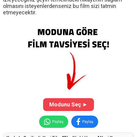
olmasını isteyenlerdenseniz bu film sizi tatmin
etmeyecektir.
Modunu Seç ►
Paylaş
Paylaş