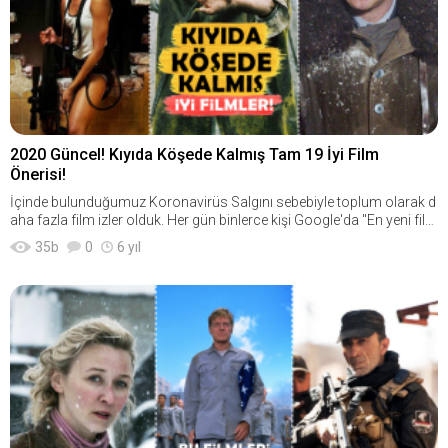
a başlıyor.. Yapay Zeka konusunu, vurdulu kırdılı sahnelerle de pekişti
aki bir adama adres sorma sahnesinde kadraja arkada parlak, heybe
n ilk sırasında "Storm Boy", yani "Fırtına Çocuğu" filmi var[RESIM]http
un oynanırken yaşadıklarına odaklanıyor. Ha ama satranç biliyorsanı
ren bu bilim kurgu filmi, sakin başlayan fakat sakin devam etmeyen o
tli, zengin bir gökdelen ve hemen önünde yıkık dökük gecekondular gi
s://www.kaanintavsiyesi.com/pictures/kesfet/74/64/-ne-izlesek-diy
z da oynanan oyunlara dikkat kesilerek bazı şahane hareketleri de da
atmosferiyle beni yakalamayı başardı... Darısı başınıza :) Filme Git ►
riyor. Bu da yine bir sistem eleştirisi olarak algılanıyor. 9. Çiftlikbank g
enlere-dumani-ustunde-5-iyi-2019-filmi-tavsiyesi-780x439.jpg[/RESI
ha iyi anlayabilirsiniz tabi. Satrancı hiç bilmeyenler ise "At 'L' şeklinde,
4. The Blackout[RESIM]https://www.kaanintavsiyesi.com/pictures/k
öndermesi...[RESIM]https://www.kaanintavsiyesi.com/pictures/kesf
M] 2019 yapımı bu filmi aileniz ile güvenle izleyebilirsiniz. Konusu, oyu
Fil çarpraz ve Kale de düz gider" bilgisiyle diziden fazlasıyla keyif alabi
esfet/352/86/az-bilinen-9-bilim-kurgu-filmi-780x439.png[/RESIM]The
et/162/44/alkisliyoruz-babil-dizisinin-ilk-bolumunde-yapilan-9-toplu
ncuları ve puanı için aşağıdaki butona tıklayıp filme gidebilirsiniz. Film
lir. Dizinin oyuncu kadrosu ise şöyle;[RESIM]https://www.kaanintavsi
Blackout ismindeki bu Rus bilim kurgu filmiyse, gerçekten beni şaşırt
msal-gonderme-780x439.jpg[/RESIM]Tabi para dedik, kolay yoldan z
e Git ► 2. İzlenmesi gereken 2019 filmleri listemizin bir diğer tavsiyesi
yesi.com/pictures/kesfet/223/68/sah-mat-netflix-in-satranc-konulu
mayı başaran yapımlardan biri... Hemen içimde kalmasın diye söyle
engin olma dedik, hiç Tosuncuğa değinmeden geçmek olur mu? de
ise "A Dogs Way Home" yani "Sadık Dostum"[RESIM]https://www.ka
-yeni-dizisi-the-queen-s-gambit-780x439.png[/RESIM]Başrolümüzde
mek istiyorum; Bu film, Rusya'dan değil de Hollywood'dan çıkan bi fil
miş olsalar gerek çünkü dizi o konuya da değiniyor. Ders sahnesinde
anintavsiyesi.com/pictures/kesfet/74/87/-ne-izlesek-diyenlere-dum
Anya Taylor-Joy, yan rollerde ise Thomas Brodie-Sangster, Harry Me
m olsaydı, muhtemelen ilk kez şu an burada duyuyor olmazdınız... 2
İrfan, öğrencilerine "Biri çıkıp mavi bir yumurta satarak milyarlarca p
ani-ustunde-5-iyi-2019-filmi-tavsiyesi-780x439.jpg[/RESIM] Özellikle h
2020 Güncel! Kıyıda Köşede Kalmış Tam 19 İyi Film
lling ve Marcin Dorocinski yer alıyor. Rus 'Borgov' karakterini oynaya
buçuk saatlik bu ilginç Rus filmi, dünyada birden elektrik, uydu ağı gib
arayı alarak binlerce insanı dolandırdı" diyerek Çiftlikbank göndermes
ayvan konulu filmleri seviyorsanız bu film tam sizlik. Filme Git ► 3. B
Önerisi!
n Dorocinski'nin oyunculuğu da gerçkten izlemeye değer. Son olara
i sistemlerin çökmesiyle başlayan süreçte yaşananları konu alıyor. H
inde bulunarak izleyiciyi uyarıyor. Dizi, aslında dijital ortamlarda yayın
ir sonraki film tavsiyemiz ise "Escape Room", "Kaçış Odası" oluyor[R
k; The Queen's Gambit ne demek? diyecek olursanız da, bunun bir sat
erkes "Bu bi saldırı mı?", "Neler oluyor?" derken sahaya gönderilen as
İçinde bulunduğumuz Koronavirüs Salgını sebebiyle toplum olarak d
lanmak için çekilmişti. Fakat sonrasında Star TV'nin satın aldığı ve tel
ESIM]https://www.kaanintavsiyesi.com/pictures/kesfet/74/54/-ne-i
ranç oyunu açılışı olduğunu, satrançta birçok farklı kombinasyonda
kerlerden de ürkütücü raporlar gelince işler giderek karışıyor.. İçindeki
aha fazla film izler olduk. Her gün binlerce kişi Google'da "En yeni fil
evizyonda yayınlanacağı duyuruldu. Gördüğümüz tüm bu sivri gönd
zlesek-diyenlere-dumani-ustunde-5-iyi-2019-filmi-tavsiyesi-780x439.j
açılış şekillerinin olduğunu ve The Queen's Gambit'in de bunlardan yal
çılgın fikirleri, "Acaba?!.." dedirterek düşündüren bazı replikleri ve yoğu
m önerileri" veya "Film önerisi 2020" gibi güncel aramalar yaparak, izl
ermeler ve günümüz televizyonuna göre daha cesur sahnelerin olma
pg[/RESIM] Gerilim dolu bir hayatta kalma mücadelesi izleyeceksiniz.
35
b
0
6 yıl
nızca biri olduğunu size söylemek isterim. Hemen şimdi buraya tıklay
n koşturmacasıyla "Kıyamet sonrası temalı filmler" listesine başarıyl
eyecek iyi film tavsiyeleri bulmaya çalışıyor. Kimisi arkadaşına "Şöyle
sı bu yüzden. Çünkü bu bir dijital platform dizisi. Dizi tamamen siste
Filme Git ► 4. "Triple Frontier" yani "Üçlü Sınır" filmi ise bir sonraki izl
arak bu diziyi Netflix'te izlemeye başlayabilirsiniz. - - - - - [RESIM]http
a girebilecek bi film oldu bu benim için. Üstelik bilim kurgusu ve efektl
iyi bir film önerisi var mı?" diye sorarken bazıları da "Yok mu iyi bir fil
m eleştirisi, para ve bazı entrikalar üzerinde döneceğe benziyor. Halit
enmesi gereken 2019 filmi tavsiyesi[RESIM]https://www.kaanintavsiy
s://www.kaanintavsiyesi.com/pictures/kesfet/184/10/tek-tek-taniya
eri de gayet yerli yerinde... Fakat hayati bir uyarı; Filmi Rusça konuşan
m tavsiyesi olan?" konulu bir tweet atarak derdine çare bulmaya çalış
Ergenç başta olmak üzere oyuncuların performansı da gayet başarıl
esi.com/pictures/kesfet/74/44/-ne-izlesek-diyenlere-dumani-ustund
lim-netflix-imzali-ask-101-dizisi-oyunculari-kimler-780x439.png[/RES
oyunculara İngilizce dublaj ve üzerine altyazı ile değil, orijinal, kendi dil
ıyor. E hal böyle olunca ben de bugün sıvadım kolları ve size kenarda
ı. Benim gözüme takılan göndermeler yukarıdakilerdi ve hemen gelip
e-5-iyi-2019-filmi-tavsiyesi-780x439.jpg[/RESIM] Biraz suç, biraz kurş
IM] Modunu Seç ►
inde Türkçe altyazı ile izleyin derim.. benden söylemesi. Filme Git ► 5.
köşede kalmış, birbirinden iyi film önerileri hazırladım. Beyin Yakan Fi
burada sizle paylaşmak istedim. - - - - - - - - - ● Aşağıdaki butona tıklay
un, biraz çatışma... Bu filmde hepsinden biraz var. Filme Git ► Senar
Awareness[RESIM]https://www.kaanintavsiyesi.com/pictures/kesfe
lm Tavsiyeleri İçin Tıkla! ► Birazdan göreceğiniz film önerileri, o pek
arak da modunuza göre film tavsiyesi seçebilirsiniz![RESIM]https://w
yoları ile Beyin Yakan Film Tavsiyeleri İçin Tıkla ► 5. 2019 filmleri liste
t/352/73/az-bilinen-9-bilim-kurgu-filmi-780x439.png[/RESIM]Amazo
çok yerde gördüğünüz filmlerden biraz farklı. Çünkü size hazırladığım
ww.kaanintavsiyesi.com/pictures/kesfet/28/58/simdiye-kadar-nasil
mizin son sırasında ise Netflix yapımı "Polar" bulunuyor...[RESIM]http
n Prime imzalı bu bilim kurgu filmiyse düşük IMDb puanı ve kötü oyun
bu liste, pek çok kişinin rast gelmediği iyi filmlerden oluşuyor. İçinizde
-izlememisim-diyeceginiz-7-film-tavsiyesi-780x439.png[/RESIM] Mod
s://www.kaanintavsiyesi.com/pictures/kesfet/74/57/-ne-izlesek-diy
culuklarına rağmen bana kendini burada size tavsiye ettirmeyi başar
n bazılarının "Ohoo! Benim gibi bir film canavarının bilmediği iyi filmle
unu Seç ►
enlere-dumani-ustunde-5-iyi-2019-filmi-tavsiyesi-780x439.jpg[/RESI
dı... Özel gücü sayesinde küçük çaplı dolandırıcılıklar yapan bi baba-o
r öyle mi? Çok zor" dediğini duyar gibiyim fakat birazdan göreceğiniz
M] Film +18 sahneler barındırıyor, baştan söyleyeyim de sonra kulağı
ğulu izlediğimiz bu film ilginç bi dünyayı konu alıyor... Sadece bi göz h
film önerileri, kıyıda köşede kaldığını düşündüğüm birbirinden iyi yapı
mı çınlatmayın... Filme Git ► BONUS: Yeni izlediğim 2019 yapımı bu f