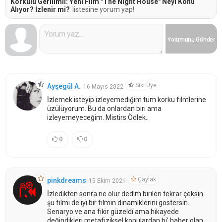
Korkulu Gerilimli: Yeni Film "The Night House" Neyi Konu
Alıyor? İzlenir mi?
listesine yorum yap!
Yorumunu
Gönder
Sıkı Üye
Ayşegül A.
16 Mayıs 2022
İzlemek isteyip izleyemediğim tüm korku filmlerine
üzülüyorum. Bu da onlardan biri ama
izleyemeyeceğim. Mistirs Ödlek..
0
0
Çaylak
pinkdreams
15 Ekim 2021
İzledikten sonra ne olur dedim birileri tekrar çeksin
şu filmi de iyi bir filmin dinamiklerini göstersin.
Senaryo ve ana fikir güzeldi ama hikayede
değindikleri metafiziksel konulardan bi' haber olan