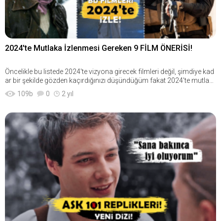
areketiyle kişilere yanılsama uygulayabilen gencimizin güçleri giderek
mlardan oluşuyor. Sadece fark edilmeleri gerek... E hadi o zaman! 1.
ilm de tavsiyelerim arasında; "Anna"[RESIM]https://www.kaanintavsiy
artınca, bazı kişilerin de dikkatini çekiyor ve bi koşturmaca da böylece
Kıyıda köşede kaldığını düşündüğüm iyi filmler listemin ilk sırasında
esi.com/pictures/kesfet/74/85/-ne-izlesek-diyenlere-her-biri-basarili-
başlamış oluyor... Öncelikle dürüstçe söylemek istiyorum ki hikayeni
"El Bar" var[RESIM]https://www.kaanintavsiyesi.com/pictures/kesfe
5-iyi-2019-film-tavsiyesi-780x439.jpg[/RESIM] Filme Git ► BONUS 2:
n işlenişi, oyunculuklar ve bazı çekim teknikleri ortalamanın 1 tık altın
t/181/63/2020-guncel-kiyida-kosede-kalmis-tam-19-iyi-film-onerisi-
Az önce izlediğim "Ad Astra" da bu listede yer almayı hak etti[RESIM]h
da.. fakat şöyle 'özel güç' temalı, biraz X-Men, biraz da Tenet tadı aldığ
780x439.jpg[/RESIM]İspanyol sinemasının pek fark edilememiş iyi fil
ttps://www.kaanintavsiyesi.com/pictures/kesfet/74/29/-ne-izlesek-
ım bu Amazon Prime filmine - bu türü de seviyorsanız - bi şans verin
mlerinden olan bu tavsiyeme mutlaka bir şans verin derim. "Peki Kaa
2024'te Mutlaka İzlenmesi Gereken 9 FİLM ÖNERİSİ!
diyenlere-her-biri-basarili-5-iyi-2019-film-tavsiyesi-780x439.jpg[/RESI
derim. Filme Git ► 6. Salyut-7[RESIM]https://www.kaanintavsiyesi.co
n bu filmin konusu ne? Senin, izleyenlerin yorumları, Imdb puanı nası
M] Filme Git ► BONUS 3: Yeni izlediğim bu film de bu listede olmalı; "I
m/pictures/kesfet/352/9/az-bilinen-9-bilim-kurgu-filmi-780x439.png
l?" diyenler aşağıdaki butona tıklayabilir. Filme Git ► 2. Bir diğer tavsiy
n The Shadows of the Moon"[RESIM]https://www.kaanintavsiyesi.co
Öncelikle bu listede 2024'te vizyona girecek filmleri değil, şimdiye kad
[/RESIM]Özellikle 'uzay' temalı filmlere göz atarken pek çok kişinin gö
em ise "The Village" oluyor[RESIM]https://www.kaanintavsiyesi.co
m/pictures/kesfet/122/37/bastan-sona-gizem-dolu-2019-yapimi-ne
ar bir şekilde gözden kaçırdığınızı düşündüğüm fakat 2024'te mutlak
zden kaçırdığı, Rus yapımı olunca reklamının da yeteri kadar yapılma
m/pictures/kesfet/181/35/2020-guncel-kiyida-kosede-kalmis-tam-1
tflix-filmi-onerisi-in-the-shadow-of-the-moon-780x439.jpg[/RESIM] Fi
a izlemenizi tavsiye ettiğim film önerileri ile karşılaşacaksınız, peşin pe
dığı bu filmimiz, 1980'li yıllarda yörüngede enerjisi kesilip öylece asılı
9-iyi-film-onerisi-780x439.png[/RESIM]Bende müthiş bir etki bırakan f
109
b
0
2 yıl
lme Git ► ● "Kaan bunlar beni kesmedi be..." diyenler hemen aşağıdak
şin konuşalım ki hayal kırıklıkları yaşanmasın... Yani '2024 filmleri' vey
kalan Rus uzay istasyonunun kurtarılma sürecini konu alıyor... Bildiği
akat kaanintavsiyesi.com'un 11 üyesinden "Dislike" alan bu film benc
i butona tıklayarak tavsiye ettiğim diğer 2019 filmlerine ışınlanabilir 20
a "2024 film önerileri" gibi bir Google araması sonucu yolunuz buray
niz gibi UZAY, ABD ve Rusya'nın yani bi zamanlar sovyetlerin en öne
e kendine özgü ve pek değeri bilinmeyen filmlerden. Kendine özgü sen
19 Film Tavsiyeleri! ► ♦ Ayrıca aşağıdaki butona da tıklayarak modu
a düştüyse biraz yanlış yerdesiniz diyebilirim. İyi Netflix Filmleri ► Bir
mli yarış alanlarından biri. Bu yüzden Rusya bu önemli istasyonu ora
aryosu, çekim teknikleri ve içindeki olağanüstü gizemi ile bu filme de
nuza göre film önerisi bulabilirsiniz![RESIM]https://www.kaanintavsiy
azdan göreceğiniz film önerileri 2024 filmleri değiller, fakat her biri de
da savunmasız bırakmamak için elinden geleni yapıyor ve film de işte
mutlaka bir şans verin derim. Filme Git ► 3. "L'arnacoeur"[RESIM]http
esi.com/pictures/kesfet/101/61/burcunuza-gore-size-en-uygun-2-n
bence iyi ve başarılı filmler. Bu yüzden şimdiye kadar bir şekilde gözde
bu operasyonu konu alıyor... Film, kesinlikle beklentimin üzerinde çık
s://www.kaanintavsiyesi.com/pictures/kesfet/181/57/2020-guncel-
okta-atisi-film-onerisi-780x439.png[/RESIM] Modunu Seç ► Bu arad
n kaçırdıysanız, bu listede ilk kez görüp, duyduğunuz her filme de şan
mayı başardı ve başından sonuna kadar beni sürükledi diyebilirim... B
kiyida-kosede-kalmis-tam-19-iyi-film-onerisi-780x439.png[/RESIM]Y
a tavsiyemdir; "Ben de bir web sitesi açmak istiyorum ama..." diyorsa
s verin derim... Hadi gelin şimdi 2024'te mutlaka izlemenizi istediğim
ence kesinlikle bi şansı hak ediyor... "Kaan demişti" dersiniz. Filme Git
a para karşılığı ilişkileri bozan birileri olsaydı? İşte izleyeceğiniz bu film
nız ilacınız aşağıdaki adreste sizi bekliyor. Fikir edinebilir, fiyat sorabili
o filmlere birlikte şöyle bir göz atalım! ● Bu listeyi YouTube kanalımızd
► 7. In the Shadow of the Moon[RESIM]https://www.kaanintavsiyes
deki adamımızın mesleği tam olarak bu. Mesela kız kardeşiniz isteme
r ve bir web site sahibi olabilirsiniz[RESIM]https://www.kaanintavsiye
a video olarak da hazırladık![VIDEO]https://www.youtube.com/watc
i.com/pictures/kesfet/352/39/az-bilinen-9-bilim-kurgu-filmi-780x43
diğiniz biri ile mi beraber? Hemen parayı veriyorsunuz ve sadece izliy
si.com/pictures/kesfet/141/1/sar-basa-yasanan-gunu-tekrar-eden-i
h?v=iYkgkHn_GAQ[/VIDEO] 1. Şimdiye kadar izlemediyseniz, 2024'te
9.png[/RESIM]Bu Netflix filmiyse, 9 yılda bir ortaya çıkan bi seri katilin
orsunuz... Bu şahane filmi ilk kez burada görüyorsanız mutlaka izleyi
yi-film-tavsiyeleri-kisir-dongu-780x439.jpg[/RESIM] Daha Fazla Bilgi A
mutlaka izlemenizi tavsiye ettiğim ilk filmimiz The Last Castle ile başla
peşine düşen bi polisin yaşadıklarını konu alıyor... "E kaan bilim kurgu
n derim. Filme Git ► 4. "Black Sea"[RESIM]https://www.kaanintavsiy
l ►
yalım...[RESIM]https://www.kaanintavsiyesi.com/pictures/kesfet/33
diyorduk, polisiyeye mi geçtik?" dediğinizi duyuyor ve devam ediyoru
esi.com/pictures/kesfet/181/91/2020-guncel-kiyida-kosede-kalmis-
6/23/2024-te-mutlaka-izlenmesi-gereken-9-film-onerisi-780x439.png
m; Filmimizdeki katil öyle farklı yöntemler ile kurbanlarını avlıyor ki, da
tam-19-iyi-film-onerisi-780x439.png[/RESIM]Başrolünde Jude Law'ın
[/RESIM]Günümüzden 23 yıl önce vizyona giren, fakat birçok kişinin b
vayı inceleyen dedektifler ne kadar inceleseler de hep elleri boş dönüy
olduğu bu filmi daha önce görüp duymuş muydunuz? Eğer ilk kez bu