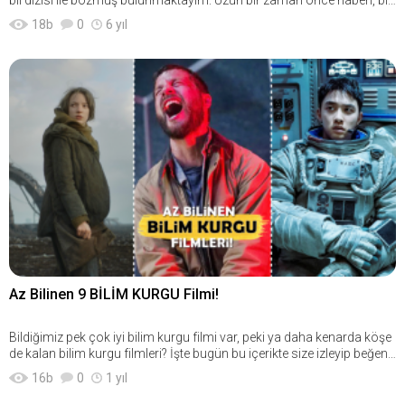
tten geçiyor ve ölü olan insanları görüyorlar. Atiye, son bölümde Can
kaç ay önce de fragmanı gelen Babil dizisi, fişek gibi oyuncu kadroys
18
b
0
6 yıl
su ile konuşunca Cansu ona "Sen olup bitene karışamazdın ama ola
uyla beni heyecanlandırmayı başarmıştı. Bu akşam ise ilk bölümü Sta
cakları yaratmak senin elinde" diyerek Atiye'de sıfırlama, her şeyi başt
r TV'de yayınlandı ve daha yayınlanalı birkaç dakika olmuşken sosyal
an başlatma gücünün olduğunu söylüyor. Dark'ta da Jonas bunu ya
medyada en çok konuşulan başlık "Babil Dizisi" oldu. Dizisinin hem s
pmak, her şeyi sıfırlamak ve değiştirmek istiyor ve bunun için uğraşıy
enaryosu, hem oyuncu kadrosu, hem de replikleri gerçekten daha ilk
ordu. 7. Herkes birbirine bağlı![RESIM]https://www.kaanintavsiyesi.c
bölümden milyonlarca kişiyi yakalamayı başardı. Atiye'nin Dark Dizis
om/pictures/kesfet/156/9/atiye-nin-dark-dizisine-olan-7-sasirtici-be
ine Olan 7 Benzerliği İçin Tıkla! ► Ben de Babil dizisini izlerken birçok t
nzerligi-780x439.jpg[/RESIM]Nasıl ki Dark izlerken herkesin birbirine b
oplumsal göndermenin yapıldığı fark ettim. Üstelik bu göndermeler ö
ağlı olduğunu gördük, kimisinin sevdiği kız halası çıktı, kimisi yıllarca
yle yerinde ve öyle başarılıydılar ki, bunları size bir derleme halinde su
kendisine baba demişti. İşte Atiye'de de bu konu annesinin annesinde,
nmak için de hemen kolları sıvadım. Hadi gelin şimdi oyuncu kadros
annesinde ve kendinde olan yıldız şeklindeki bir doğum iziyle işleniyor
unda Halit Ergenç, Ozan Güven, Birce Akalay, Nur Fettahoğlu gibi isim
ve Cansu da son bölümün en son sahnesinde Atiye'ye "Hepimiz birbi
lerin olduğu Babil dizisinin ilk bölümünde yapılan göndermeler, parm
rimizin devamıyız" şeklinde bu konuyu açıklıyor. Yani 2. sezonda herk
ak basılan noktalar neymiş onlara bir bakalım. 1. İşsiz kalan profesö
es birbirinin bir şeyi çıkabilir, hazırlıklı olun... Bonus: Bunu çok kişinin f
r ve tefecinin konuşması...[RESIM]https://www.kaanintavsiyesi.com/
ark ettiğini düşündüğüm için listede değil de bonus olarak size sunm
pictures/kesfet/162/73/alkisliyoruz-babil-dizisinin-ilk-bolumunde-ya
ak istedim. Atiye'nin 4. bölümünden itibaren arka fondaki müziklerine
pilan-9-toplumsal-gonderme-780x439.jpg[/RESIM]İftira sonucu işind
dikkat edin ve biraz kulak kesilin, Dark dizisinde kullanılan müzikleri du
en olan adamımızın, gerekli parayı bulabilmek için gittiği tefeci ile aral
yacaksınız. Hele ki son bölümlere doğru olan gerilim sahnelerinin tü
arında şöyle bir diyalog geçiyor; " - Üniversitede hoca olmuşsun. Am
Az Bilinen 9 BİLİM KURGU Filmi!
münün müziklerinden Dark tadı almak mümkün. Aşağıdaki videoda A
a benim gibi ilkokul mezununun ayağına gelmişsin. + Siz de hasta olu
tiye'de kullanılan gerilim müziği var, ilk 4 saniyesini duyduğunuzda siz
nca üniversite mezunu doktorların ayağına gidiyorsunuz... - Parayı ve
e kesinlikle Dark'ı hatırlatacak. Üzerine ise bazı enstrümanlar eklenmi
Bildiğimiz pek çok iyi bilim kurgu filmi var, peki ya daha kenarda köşe
rince onlar da ayağımıza geliyor"... Dizi burada, ülkedeki gelir dengesi
ş fakat altyapı Dark Dark diye bağırıyor[VIDEO]https://www.youtube.c
de kalan bilim kurgu filmleri? İşte bugün bu içerikte size izleyip beğend
zliğine vurgu yapıyor. Hayatını eğitime adamış bir insan, ilkokul mezu
om/watch?v=I3X3Ld4T-Wc[/VIDEO] Benim, 8 bölümlük Atiye'yi izlerk
iğim bu bilim kurgu filmlerini tavsiye etmek istiyorum... Bilim Kurgu ka
nu bir tefecinin önünde direnmeye çalışıyor ve bu acı durumu da seyi
16
b
0
1 yıl
en yakalayabildiğim Dark ile benzeyen noktalar bunlardı. Umarım bu
tegorisi öyle çok kişi tarafından beğeniliyor ki, pek çok kişi her gün Go
rciye bu şekilde aktarıyor. Gerçekten çok üzücü. 2. Asgari ücret ile geç
benzerlikleri görünce sizin de zihninizde bir şeyler çakmış ve bana katı
ogle'a "Bilim Kurgu film önerisi" yazıp veya WhatsApp'tan eşine dost