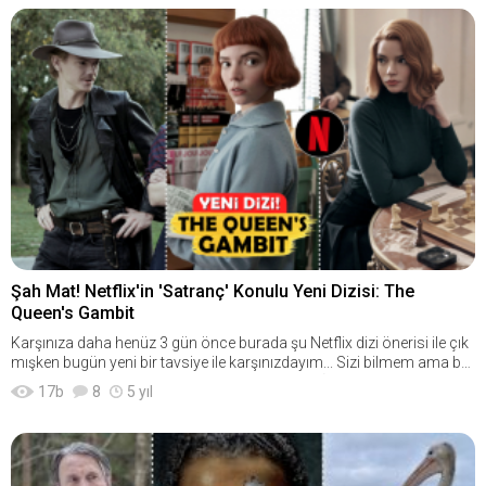
inmenin zorluğu[RESIM]https://www.kaanintavsiyesi.com/pictures/k
lmışsınızdır. - - - - - - - Dikkat: Burada yaratılan tüm içerikler kaanintav
una "Bilimkurgu filmi önerisi olan var mı?" konulu mesajlar atarak iyi
esfet/162/84/alkisliyoruz-babil-dizisinin-ilk-bolumunde-yapilan-9-top
siyesi.com'a aittir, kaynak olarak yönlendirme yapmadan herhangi bi
bir bilim kurgu filmi bulmaya çalışıyor. İşte ben de bugün sizlere tam
lumsal-gonderme-780x439.jpg[/RESIM]İşinden olan adamımızın çoc
r yerde kullanılması hukuken sorun teşkil etmektedir. Tüm gerekli bilgi
olarak bu ihtiyaca bir cevap olacak olan nefis bir bilim kurgu filmleri li
uğunun ameliyatı için para lazımdır. İrfan (Halit Ergenç) 1 Milyon TL'n
ye "İletişim" köşemizdeki mail adresine yazarak veya Instagram hesa
stesi hazırlamak istiyorum. Birazdan burada göreceğiniz filmlerin her
in bir akademisyen için çok para olduğunu ve asgari ücret ile çalışan
bımızı takip ederek ulaşabilirsiniz. Sevgiler! ● Aşağıdaki butona tıklay
birini de ben izledim ve yarattıkları ortamı, o atmosferi fazlasıyla beğe
bir kişi için imkansız bir miktar olduğunu söyler ve yanındaki arkadaşı
arak modunuza göre film tavsiyesi seçebilirsiniz![RESIM]https://ww
ndim. Umuyorum ki birazdan göreceğiniz bilim kurgu filmlerinin her b
(Egemen - Ozan Güven) ona ameliyat masrafı olan 1 milyon liranın a
w.kaanintavsiyesi.com/pictures/kesfet/28/58/simdiye-kadar-nasil-i
iri size de bana olduğu gibi keyifli birkaç saat geçirtmeyi başarır... Had
slında çok büyük bir şey olmadığını şöyle anlatır; "Zengin insanlar va
zlememisim-diyeceginiz-7-film-tavsiyesi-780x439.png[/RESIM] Modu
i görelim! ● Bu içeriği daha UZUN olarak YouTube kanalımızda da ha
r. Bir öğün yemekleri bin TL olan, çaya 20 TL veren, ve kendileri değil,
nu Seç ►
zırladık![VIDEO]https://www.youtube.com/watch?v=3ciyqTptIg8[/VID
hizmetçilerinin milyonluk evlerde oturduğu insanlar... Bu insanlar san
EO] 1. İzlemenizi istediğim ilk bilim kurgu filmimiz Creator![RESIM]http
a lazım olan bu parayı 1 günde harcıyorlar"... İşte dizi tam da bu sahn
s://www.kaanintavsiyesi.com/pictures/kesfet/352/92/az-bilinen-9-b
esiyle ülkemizdeki uçurum konusuna parmak basıyor. Orta sınıfın yo
ilim-kurgu-filmi-780x439.png[/RESIM]Başrolünde; 2020'de Nolan'ın b
k olması, bir kesimin çok fakir, diğer kesimin ise çok zengin olması k
eyin yakan filmi TENET'in başrolünde görünce şaşırıp "kim abi bu ad
onusuna bu şekilde değiniyor. 3. Torpil ile bir yerlere gelme...[RESIM]ht
am" deyip araştırınca da çok beğendiğim oyuncu Denzel Washingto
tps://www.kaanintavsiyesi.com/pictures/kesfet/162/81/alkisliyoruz
n'ın oğlu olduğunu görüp "Hee anlaşıldı.." dediğim JOHN DAVİD WAS
Şah Mat! Netflix'in 'Satranç' Konulu Yeni Dizisi: The
-babil-dizisinin-ilk-bolumunde-yapilan-9-toplumsal-gonderme-780x4
HİNGTON'ın yer aldığı bu bilim kurgu filmi, orta seviyedeki oyuncu ka
Queen's Gambit
39.jpg[/RESIM]Dizi, üniversitelerde ve birçok kurumda torpil ile insan
drosu ve çok da sağlam olmayan senaryosunun dışında yarattığı ev
alındığını da işliyor ve bu durumu seyirciye aktarıyor. 4. Kan bağışının
Karşınıza daha henüz 3 gün önce burada şu Netflix dizi önerisi ile çık
reniyle beni yakalamayı başardı.. İnsanoğlu ve yapay zeka arasında y
önemi[RESIM]https://www.kaanintavsiyesi.com/pictures/kesfet/16
mışken bugün yeni bir tavsiye ile karşınızdayım... Sizi bilmem ama be
aşanan bi savaşın tam ortasında kalan bi adamın verdiği mücadeleyi
2/95/alkisliyoruz-babil-dizisinin-ilk-bolumunde-yapilan-9-toplumsal-
n çocukluğumdan beri satranç'a bayılıyorum. İşte Netflix'in yeni dizisi
izlediğimiz bu filmde, kendimizi birden suya hiç değmeden ilerleyen d
17
b
8
5 yıl
gonderme-780x439.jpg[/RESIM]Çocuğunun ameliyat masrafı için "K
"The Queen's Gambit" de yıllar önce babamla karşılıklı oynayarak baş
eniz taşıtları, atmosferde dolaşarak yeryüzündeki istediği noktayı vur
ampanya başlatalım!" diyen anne "Sen hiç bu güne kadar kan bağışla
ladığım bu nefis oyunu konu alıyor. En İyi Dizi Tavsiyeleri İçin Tıkla ►
abilen dev gemiler, uzay araçları ve hatta robotların olduğu acayip bi
dın mı?' cevabını alıyor ve dizi seyircisinin dikkatini "Kan Bağışı" konu
Netflix'te yayınlanacağı günü iple çektiğim The Queen's Gambit dizisi
dünyada buluveriyoruz. Açıkçası ben bu dünyayı gerçekten ilginç ve b
sunun önemine çekmek istiyor. 5. Yere düşene bir tekme de yakınları
geçtiğimiz günlerde yayınlandı ve tabi hemen 1 günde silip süpürdü
aşarılı buldum diyebilirim. Bu tür farklı dünyaları konu alan izlenebilir b
nın vurması...[RESIM]https://www.kaanintavsiyesi.com/pictures/kes
m. Burada sizlere de tavsiye etmek istedim. Hadi gelin şimdi The Que
ilim kurgu filmlerine pek rast gelemiyoruz, bu yüzden bence bi şans v