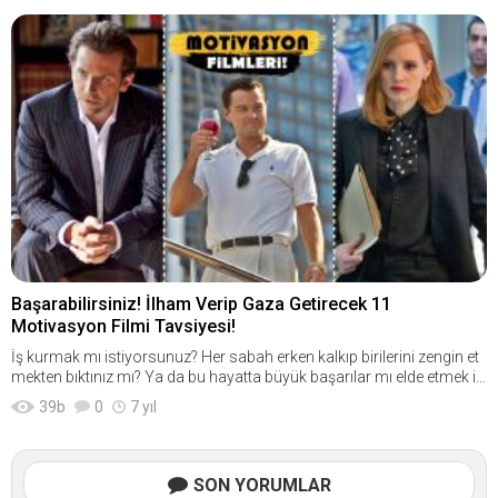
Başarabilirsiniz! İlham Verip Gaza Getirecek 11
Motivasyon Filmi Tavsiyesi!
İş kurmak mı istiyorsunuz? Her sabah erken kalkıp birilerini zengin et
mekten bıktınız mı? Ya da bu hayatta büyük başarılar mı elde etmek is
tiyorsunuz? İşte bugün burada tam da size göre bir motivasyon filml
39
b
0
7 yıl
eri listesi hazırladım. İstisnasız olarak hepimiz iyi şekilde yaşamak, ka
liteli bir hayat isteriz, peki nasıl? Birilerinin işlerini yaparak, onlara para
kazandırarak mı?... Bugün sizlere, gaza getiren film tavsiyeleri vermek
istiyorum. Birazdan göreceğiniz motivasyon filmi tavsiyelerinin her bi
SON YORUMLAR
ri de size birçok şey katacak. Özellikle bir şeyleri başarıp, zengin olara