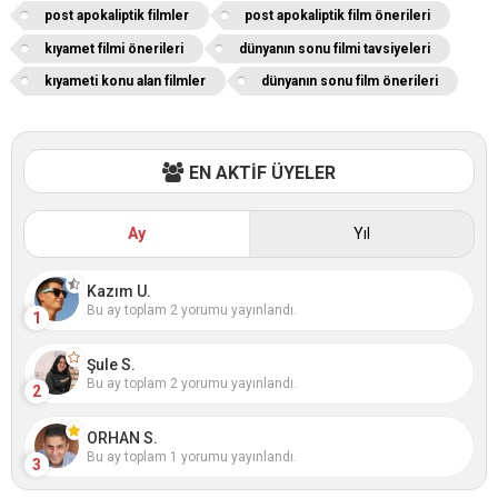
post apokaliptik filmler
post apokaliptik film önerileri
kıyamet filmi önerileri
dünyanın sonu filmi tavsiyeleri
kıyameti konu alan filmler
dünyanın sonu film önerileri
EN AKTİF ÜYELER
Ay
Yıl
Kazım U.
Bu ay toplam 2 yorumu yayınlandı.
1
Şule S.
Bu ay toplam 2 yorumu yayınlandı.
2
ORHAN S.
Bu ay toplam 1 yorumu yayınlandı.
3