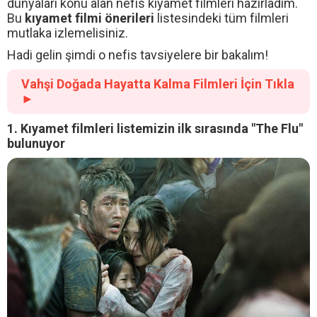
dünyaları konu alan nefis kıyamet filmleri hazırladım.
Bu
kıyamet filmi önerileri
listesindeki tüm filmleri
mutlaka izlemelisiniz.
Hadi gelin şimdi o nefis tavsiyelere bir bakalım!
Vahşi Doğada Hayatta Kalma Filmleri İçin Tıkla
►
1. Kıyamet filmleri listemizin ilk sırasında "The Flu"
bulunuyor