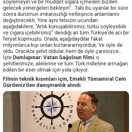
söylemeyin ve bir müddet sigara içmeden bizden
gelecek yönergeleri bekleyin".. Tabi bu uyarılar bir süre
sonra durumun imkansızlığı netleşince anlamlarını
değiştirecekti. Yine aynı telsizin ucundan
aşağıdakilere, "Artık konuşabilirsiniz, türkü söyleyebilir
ve cigara içebilirsiniz" dendiği an tüm Türkiye'de acı bir
feryat kopmuştu. Orada, aşağıdaydılar fakat
milyonlarca kişi onları kurtararamıyorduk. Ve öyle de
oldu. Oracıkta şehit oldular, hem de öyle çaresizce...
İşte
Dumlupınar: Vatan Sağolsun filmi
, o
şehitlerimize, ailelerine ve tüm Türk milletine armağan
edilen bir eser olmak için yola çıkıyor.
Filmin teknik kısımları için, Emekli Tümamiral Cem
Gürdeniz'den danışmanlık alındı