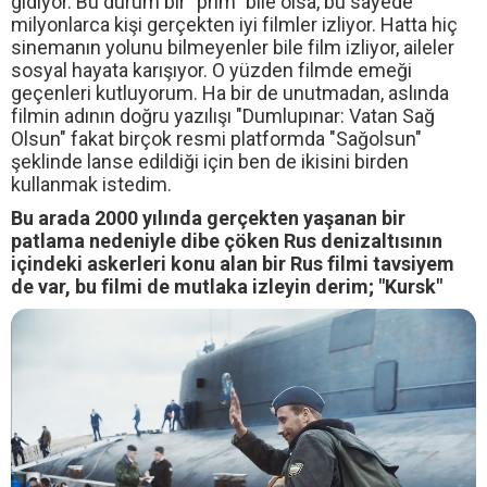
gidiyor. Bu durum bir "prim" bile olsa, bu sayede
milyonlarca kişi gerçekten iyi filmler izliyor. Hatta hiç
sinemanın yolunu bilmeyenler bile film izliyor, aileler
sosyal hayata karışıyor. O yüzden filmde emeği
geçenleri kutluyorum. Ha bir de unutmadan, aslında
filmin adının doğru yazılışı "Dumlupınar: Vatan Sağ
Olsun" fakat birçok resmi platformda "Sağolsun"
şeklinde lanse edildiği için ben de ikisini birden
kullanmak istedim.
Bu arada 2000 yılında gerçekten yaşanan bir
patlama nedeniyle dibe çöken Rus denizaltısının
içindeki askerleri konu alan bir Rus filmi tavsiyem
de var, bu filmi de mutlaka izleyin derim; "Kursk"