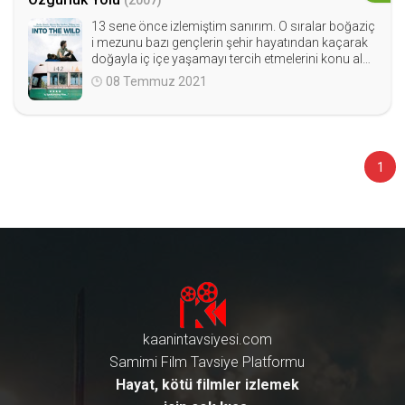
(2007)
13 sene önce izlemiştim sanırım. O sıralar boğaziç
i mezunu bazı gençlerin şehir hayatından kaçarak
doğayla iç içe yaşamayı tercih etmelerini konu alan
bazı gazete kupürlerini de sakladığım yıllardı. Aynı z
08 Temmuz 2021
amanda çadır kurma merakımızı da ateşleyen film
di bu. Birçok genci düşünmeye zorlayan, ilham ver
en ve gerçek hayatla kurgulanmış aynı zamanda m
üzikleri eskimeyen bir başyapıt.
1
kaanintavsiyesi.com
Samimi Film Tavsiye Platformu
Hayat, kötü filmler izlemek