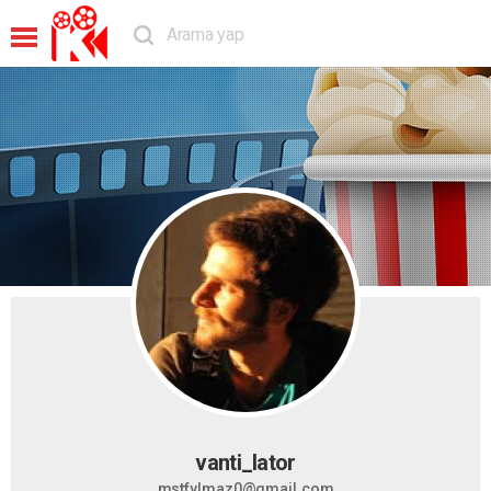
vanti_lator
mstfylmaz0@gmail.com