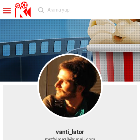
vanti_lator
mstfylmaz0@gmail.com