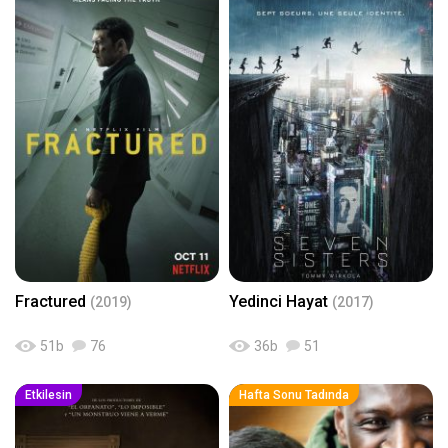
Fractured
Yedinci Hayat
(2019)
(2017)
51
b
76
36
b
51
Etkilesin
Hafta Sonu Tadında