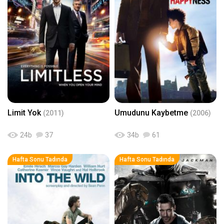
Limit Yok
Umudunu Kaybetme
(2011)
(2006)
24
b
37
34
b
61
Hafta Sonu Tadında
Hafta Sonu Tadında