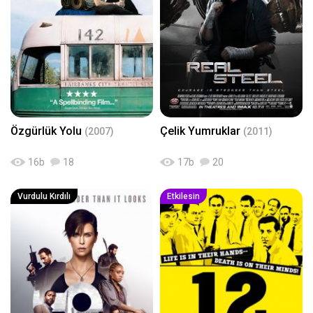
Özgürlük Yolu
Çelik Yumruklar
(2007)
(2011)
16
b
18
17
b
20
Vurdulu Kırdılı
Etkilesin