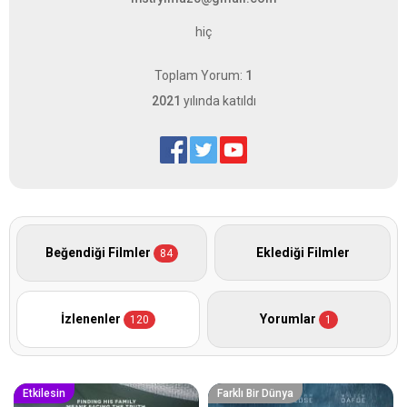
hiç
Toplam Yorum:
1
2021
yılında katıldı
Beğendiği Filmler
Eklediği Filmler
84
İzlenenler
Yorumlar
120
1
Etkilesin
Farklı Bir Dünya