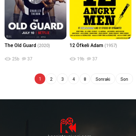
The Old Guard
12 Öfkeli Adam
(2020)
(1957)
25
b
37
19
b
37
1
2
3
4
8
Sonraki
Son