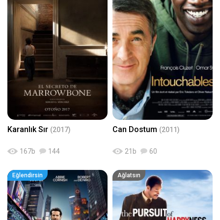
Karanlık Sır
Can Dostum
(2017)
(2011)
167
b
144
21
b
60
Eğlendirsin
Ağlatsın