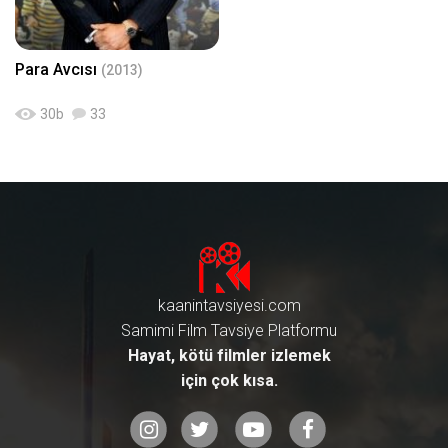
anlı yayınlar yapan bi gencimiz v
g[/RESIM]İzleyeceğiniz bu film is
it ► 6. Aklınızı kullanarak zengin
ar. Kendisi, ilginç şekilde yüksele
e araçlar için bir 'cam sileceği' ic
olmak isteyenlerden misiniz? Sizi
ceğini tahmin ettiği bi hisseye yat
at eden bir girişimcinin, Ford gibi
n için geliyor, yakalayın; "Molly's
ırım yapıyor ve bunu da günden
dev bir şirket ile nasıl karşı karşıy
Para Avcısı
(2013)
Game"[RESIM]https://www.kaani
güne takipçileriyle paylaşıyor. Fo
a geldiğini konu alıyor. Tamame
ntavsiyesi.com/pictures/kesfet/
rumda kendisine de destek bulun
n gerçek bir olayı konu alan film
108/90/basariya-ulasma-konus
ca, işler birden zengin yatırımcıla
de, zeki ve azimli bir mucidin ver
30
b
33
unda-ilham-verip-gaza-getirecek-
ra karşı 'fakir ama zeki' gençlerin
diği mücadeleyi izliyoruz. Filme
11-motivasyon-filmi-tavsiyesi-7
savaşına dönüyor ve dünya bor
Git ► 6. Steve Jobs[RESIM]http
80x439.jpg[/RESIM]Akıllı bir kadı
sa tarihinde eşine az rastlanan v
s://www.kaanintavsiyesi.com/pi
n sadece kafasını kullanarak "Po
e adına "Game Stop Vakası" deni
ctures/kesfet/294/49/izle-zengi
ker" konusunda kendini geliştiriy
len olay da böylece yaşanıyor... B
n-ol-motivasyonu-bol-gaza-getir
or ve müthiş işlere imza atıyor...
öyle gerçek, milyon dolarların el
en-7-iyi-girisimcilik-filmi-780x43
Girişimci ruhunuz bayram edece
değiştirdiği bi olay anca bu kadar
9.png[/RESIM]Bu filmiyse birçok
k! Filme Git ► 7. "The Wolf of W
keyifli bi şekilde anlatılabilirdi. Ka
kişi 'belgesel' sanıp kenara ayırıy
all Street" ise bir başka tavsiyem
çırmayın. Filme Git ► 5. Joy[RES
or ne yazık ki... Film, 2011 yılında
[RESIM]https://www.kaanintavsi
IM]https://www.kaanintavsiyesi.
aramızdan ayrılan, Apple gibi bir
kaanintavsiyesi.com
yesi.com/pictures/kesfet/108/8
com/pictures/kesfet/360/35/p
markayı zirveye çıkaran Steve Jo
7/basariya-ulasma-konusunda-i
Samimi Film Tavsiye Platformu
ara-kazanma-konulu-8-girisimcil
bs'ın hayatına odaklanıyor. Filmi
lham-verip-gaza-getirecek-11-m
ik-filmi-780x439.png[/RESIM]Baş
n %80 diyaloglardan oluşuyor. T
Hayat, kötü filmler izlemek
otivasyon-filmi-tavsiyesi-780x43
rolünü Jennifer Lawrence ve yan
avsiyem, filmi izlemeden önce J
9.jpg[/RESIM]Hırslı bir borsacını
için çok kısa.
rollerini de De Niro amcamız ile B
obs hakkında 10 dakikalık kısa bi
n iş dünyasında nereden nereye
radley Cooper abimizin paylaştığ
r araştırma yapmanız. İş dünyası
yükseldiğini bu film ile net bir şeki
ı 2 saatlik "Joy" ismindeki bu fil
nın acımasızlıklarını, pes etmem
lde görecek ve her sahnesinde a
m, bence çok başarılı bi girişimci
eyi ve girişimciliği göreceğiniz bu