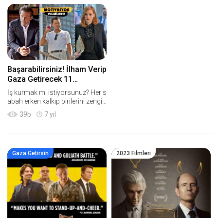
ulamanızı sağlayabilir, fakat bu fi
n gaza getiren, iş motivasyonun
lmler neler? Girişimcilik temalı, pa
u tavana çıkaran pek çok başarılı
ra kazanma konulu o filmleri geli
girişimcilik filmi mevcut. Yıllar ön
n bugün burada birlikte şöyle bir i
ce bu siteyi kurduğumdan beri b
nceleyelim. Birazdan size tavsiye
en de kendimi bir çeşit 'girişimci'
edeceğim para kazanma filmleri,
olarak tanımlıyor ve bu tür motiv
gerçekten özellikle 'yeni bir iş kur
asyon filmlerini izlerken yer yer k
Başarabilirsiniz! İlham Verip
ma' sürecinde size büyük destek
endimi görüyorum. O yüzden bu
sağlayabilir. Hadi gelin şimdi o p
gün de size, izleyip beğendiğim o
Gaza Getirecek 11
ara kazanma temalı, girişimcilik f
girişimcilik filmlerinden bazılarını
Motivasyon Filmi Tavsiyesi!
İş kurmak mı istiyorsunuz? Her s
ilmlerine bir göz atalım! ● Bu içeri
tavsiye edeceğim. Birazdan size
abah erken kalkıp birilerini zengin
ği daha UZUN olarak YouTube k
önereceğim filmlerin her biri de
etmekten bıktınız mı? Ya da bu h
analımızda da hazırladık![VIDEO]
'girişimcilerin izlemesi gereken fil
39
b
7 yıl
ayatta büyük başarılar mı elde et
https://www.youtube.com/watc
mler neler?' sorusuna iyi birer ce
mek istiyorsunuz? İşte bugün bu
h?v=2YRFd8aqX9g[/VIDEO] 1. Li
vap olabilecek nitelikteki yapımla
rada tam da size göre bir motiva
stemin ilk sırasında Founder yer
r... Siz "Kaan zaman geçiyor, bizi
syon filmleri listesi hazırladım. İs
alıyor...[RESIM]https://www.kaani
m için her geçen saniye = para v
tisnasız olarak hepimiz iyi şekild
Gaza Getirsin
2023 Filmleri
ntavsiyesi.com/pictures/kesfet/
e değer demek hadi..." diye söyle
e yaşamak, kaliteli bir hayat isteri
360/39/para-kazanma-konulu-8
nmeye başlamadan gelin o girişi
z, peki nasıl? Birilerinin işlerini ya
-girisimcilik-filmi-780x439.png[/
mcilik filmleri nelermiş birlikte gö
parak, onlara para kazandırarak
RESIM]2016 yapımı bu nefis film;
z atalım! 1. Listemizin ilk sırasınd
mı?... Bugün sizlere, gaza getiren
tüm filmi sırtlayan başrolümüzü
a nefis bir girişimcilik hikayesi bi
film tavsiyeleri vermek istiyorum.
n şahane oyunculuğu, tüm düny
zi bekliyor; Founder![RESIM]http
Birazdan göreceğiniz motivasyo
anın görüp, bildiği dev bi markanı
s://www.kaanintavsiyesi.com/pi
n filmi tavsiyelerinin her biri de si
n doğuş süreci ve sonrasında ya
ctures/kesfet/294/31/izle-zengi