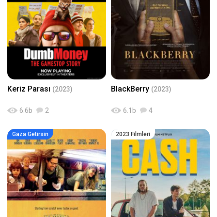
ze birçok şey katacak. Özellikle bi
şananlarla beni gerçekten çok iyi
n-ol-motivasyonu-bol-gaza-getir
r şeyleri başarıp, zengin olarak iyi
bi yerden yakalamayı başardı.. Fil
en-7-iyi-girisimcilik-filmi-780x43
bir hayat sürmek isteyenler bu lis
mimiz, her gün dünya nüfusunu
9.png[/RESIM]Bu filmde, dünyanı
teye mutlaka göz atmalı! (Vahşi
n %1'ini doyuran dev marka Mc.
n en ünlü fast food markası olan
doğada geçen hayatta kalma fil
Donalds'ın kuruluşunu konu alıy
Mc. Donalds'ın kuruluş hikayesin
mi tavsiyelerime de buraya tıklay
or. Hırslı, tuttuğunu koparan, kaf
i izliyoruz. Girişimci, azimli ve ba
arak göz atabilirsiniz) Hadi gelin
ası sürekli girişimciliğe çalışan bi
şarı için yapmayacağı şey olmay
şimdi o motivasyon filmleri neler
satış görevlimiz var. Bi de yeni ne
an bir adamın, çeşitli fikirler ile be
miş birlikte görelim! 1. İlk tavsiye
sil bi fast food restoranı kuran 2
yninde çakan şimşeklere ve sonr
m "Miss Sloane" oluyor[RESIM]h
başarılı kardeşimiz.. Hırslı adamı
asında yaşananlara odaklanıyor
Keriz Parası
BlackBerry
(2023)
(2023)
ttps://www.kaanintavsiyesi.co
mız insanların akın ettiği bu yeni
uz. Her girişimcinin izlemesi gere
m/pictures/kesfet/108/73/basa
nesil restoran fikrine hayran kalı
ken filmlerden biri bence kesinlikl
6.6
b
2
6.1
b
4
riya-ulasma-konusunda-ilham-v
yor ve diyor ki "Bunu geliştirelim"
e budur. Üstelik başrolde oyuncu
erip-gaza-getirecek-11-motivasy
ve işte size Mc. Donalds! Kaçırm
luğunu çok başarılı bulduğum
on-filmi-tavsiyesi-780x439.jpg[/
ayın. Filme Git ► 2. Moneyball[R
"Michael Keaton" var. Filme Git
Gaza Getirsin
2023 Filmleri
RESIM]İş hayatında akıllıca haml
ESIM]https://www.kaanintavsiye
► 2. "Joy" ile devam edelim![RE
eler ile iyi bir yerlere gelmek istiyo
si.com/pictures/kesfet/360/58/
SIM]https://www.kaanintavsiyes
rsanız, zekice hazırlanmış olan b
para-kazanma-konulu-8-girisim
i.com/pictures/kesfet/294/7/izl
u nefis filmi kaçırmayın. "Kaan b
cilik-filmi-780x439.png[/RESIM]B
e-zengin-ol-motivasyonu-bol-ga
u filmin konusu ne? IMDB puanı, i
rad Pitt başrollü "Moneyball" ya
za-getiren-7-iyi-girisimcilik-filmi-7
zleyenlerin yorumları nasıl?" diyo
da bizdeki adıyla "Kazanma San
80x439.png[/RESIM]Bu tavsiyem
rsanız aşağıdaki butona tıklayabi
atı" ismindeki bu 2011 filmi, içine
deyse herkesin 'yapamazsın' dey
lirsiniz. Filme Git ► 2. Bir fikriniz,
sporu da katan başarılı ve bi hayl
ip arkasını döndüğü, aile, çocuk
girişiminiz, projeniz mi var? O za
i dolu bi film bana göre.. Şimdiii b
ve ev geçindirme gibi günlük hay
man bu film tam sizlik; "Joy"[RE