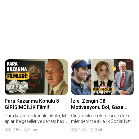
Para Kazanma Konulu 8
İzle, Zengin Ol!
GİRİŞİMCİLİK Filmi!
Motivasyonu Bol, Gaza
Getiren 7 İyi Girişimcilik
Para kazanma konulu filmler, kit
Girişimcilerin izlemesi gereken fil
Filmi!
aplar, belgeseller ve dahası hep ç
mler denince akla ilk Social Netw
ok popüler olmuştur. İyi motivas
ork, Wolf of Wall Street ve "Umu
7.8
b
9 ay
17
b
4 yıl
yonlar filmleri de gerçekten finan
dunu Kaybetme" gibi ünlü yapıml
sal yönden başarılı stratejiler uyg
ar gelse de aslında girişimciler içi