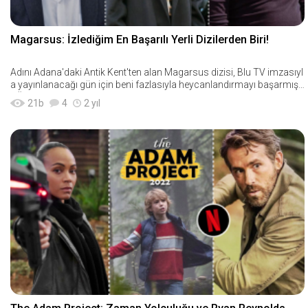
Magarsus: İzlediğim En Başarılı Yerli Dizilerden Biri!
Adını Adana'daki Antik Kent'ten alan Magarsus dizisi, Blu TV imzasıyl
a yayınlanacağı gün için beni fazlasıyla heycanlandırmayı başarmışt
ı. Üstelik dizi hak
21
b
4
2 yıl