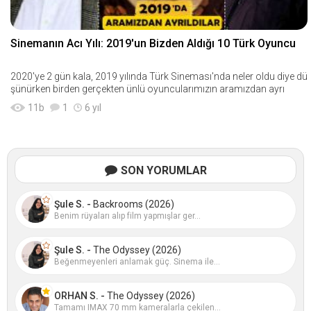
Sinemanın Acı Yılı: 2019'un Bizden Aldığı 10 Türk Oyuncu
2020'ye 2 gün kala, 2019 yılında Türk Sineması'nda neler oldu diye dü
şünürken birden gerçekten ünlü oyuncularımızın aramızdan ayrı
11
b
1
6 yıl
SON YORUMLAR
Şule S. -
Backrooms (2026)
Benim rüyaları alıp film yapmışlar ger...
Şule S. -
The Odyssey (2026)
Beğenmeyenleri anlamak güç. Sinema ile...
ORHAN S. -
The Odyssey (2026)
Tamamı IMAX 70 mm kameralarla çekilen...