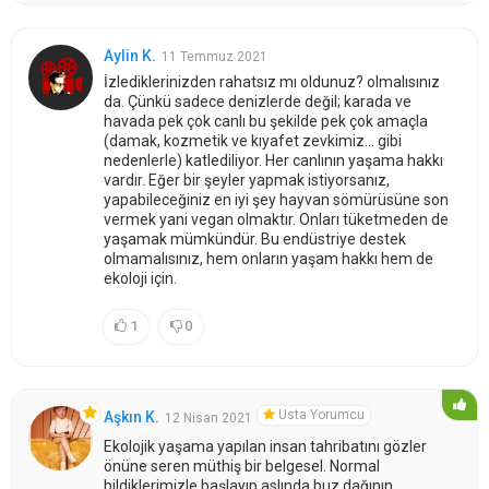
Aylin K.
11 Temmuz 2021
İzlediklerinizden rahatsız mı oldunuz? olmalısınız
da. Çünkü sadece denizlerde değil; karada ve
havada pek çok canlı bu şekilde pek çok amaçla
(damak, kozmetik ve kıyafet zevkimiz... gibi
nedenlerle) katlediliyor. Her canlının yaşama hakkı
vardır. Eğer bir şeyler yapmak istiyorsanız,
yapabileceğiniz en iyi şey hayvan sömürüsüne son
vermek yani vegan olmaktır. Onları tüketmeden de
yaşamak mümkündür. Bu endüstriye destek
olmamalısınız, hem onların yaşam hakkı hem de
ekoloji için.
1
0
Usta Yorumcu
Aşkın K.
12 Nisan 2021
Ekolojik yaşama yapılan insan tahribatını gözler
önüne seren müthiş bir belgesel. Normal
bildiklerimizle başlayıp aslında buz dağının