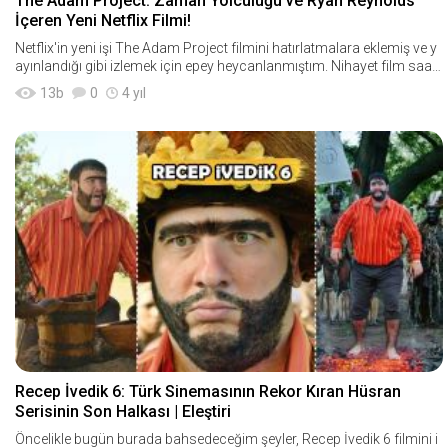
The Adam Project: Zaman Yolculuğu ve Ryan Reynolds
İçeren Yeni Netflix Filmi!
Netflix'in yeni işi The Adam Project filmini hatırlatmalara eklemiş ve y
ayınlandığı gibi izlemek için epey heycanlanmıştım. Nihayet film saatl
er önce Netflix&#
13
b
0
4 yıl
Recep İvedik 6: Türk Sinemasının Rekor Kıran Hüsran
Serisinin Son Halkası | Eleştiri
Öncelikle bugün burada bahsedeceğim şeyler, Recep İvedik 6 filmini i