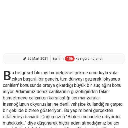
26 Mart 2021
Bu film
15
b
kez görüntülendi.
B
u belgesel film, iyi bir belgesel çekme umuduyla yola
çıkan başarılı bir gencin, tüm dünyayı gezerek 'okyanus
canlıları' konusunda ortaya çıkardığı büyük bir suç ağını konu
alıyor. Adamımız deniz canlılarının güzelliğinden falan
bahsetmeye çalışırken karşılaştığı acı manzaralar,
insanoğlunun okyanusları ne denli vahşice kullandığını çarpıcı
bir şekilde bizlere gösteriyor... Bu yapım beni gerçekten
etkilemeyi başardı. Çoğumuzun "Birileri mücadele ediyordur
muhakkak..." diye düşünerek hiçbir adım atmadığımız bu acı