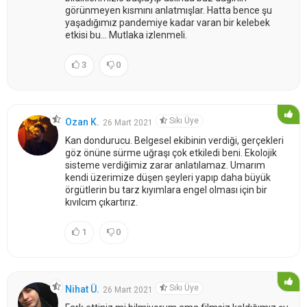
görünmeyen kısmını anlatmışlar. Hatta bence şu
yaşadığımız pandemiye kadar varan bir kelebek
etkisi bu... Mutlaka izlenmeli.
3
0
Sıkı Üye
Ozan K.
26 Mart 2021
Kan dondurucu. Belgesel ekibinin verdiği, gerçekleri
göz önüne sürme uğraşı çok etkiledi beni. Ekolojik
sisteme verdiğimiz zarar anlatılamaz. Umarım
kendi üzerimize düşen şeyleri yapıp daha büyük
örgütlerin bu tarz kıyımlara engel olması için bir
kıvılcım çıkartırız.
1
0
Sıkı Üye
Nihat Ü.
26 Mart 2021