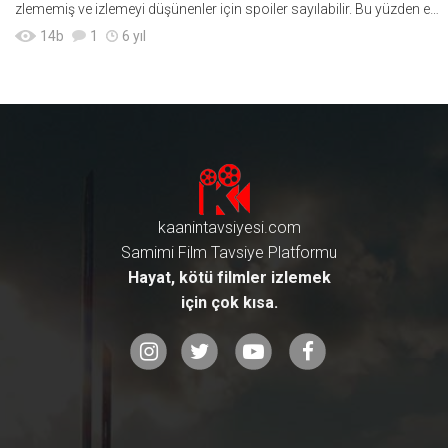
zlememiş ve izlemeyi düşünenler için spoiler sayılabilir. Bu yüzden eğ
er Google&
14
b
1
6 yıl
kaanintavsiyesi.com
Samimi Film Tavsiye Platformu
Hayat, kötü filmler izlemek
için çok kısa.