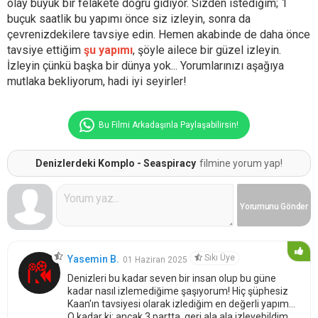
olay büyük bir felakete doğru gidiyor. Sizden istediğim; 1
buçuk saatlik bu yapımı önce siz izleyin, sonra da
çevrenizdekilere tavsiye edin. Hemen akabinde de daha önce
tavsiye ettiğim
şu yapımı
, şöyle ailece bir güzel izleyin.
İzleyin çünkü başka bir dünya yok... Yorumlarınızı aşağıya
mutlaka bekliyorum, hadi iyi seyirler!
Bu Filmi Arkadaşınla Paylaşabilirsin!
Denizlerdeki Komplo - Seaspiracy
filmine yorum yap!
Yorumunu
Gönder
Sıkı Üye
Yasemin B.
01 Haziran 2025
Denizleri bu kadar seven bir insan olup bu güne
kadar nasıl izlemediğime şaşıyorum! Hiç şüphesiz
Kaan'ın tavsiyesi olarak izlediğim en değerli yapım...
O kadar ki; ancak 3 partta, geri ala ala izleyebildim,