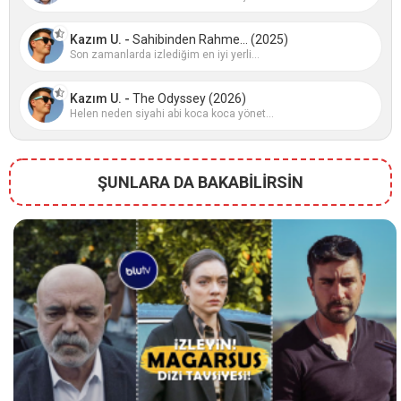
Kazım U. -
Sahibinden Rahme... (2025)
Son zamanlarda izlediğim en iyi yerli...
Kazım U. -
The Odyssey (2026)
Helen neden siyahi abi koca koca yönet...
ŞUNLARA DA BAKABİLİRSİN