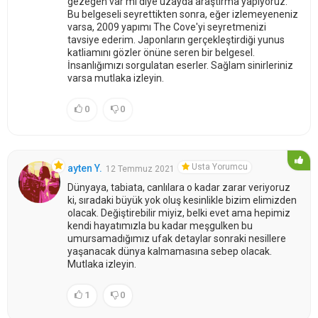
gezegen var mı diye uzayda araştırma yapıyoruz.
Bu belgeseli seyrettikten sonra, eğer izlemeyeneniz
varsa, 2009 yapımı The Cove'yi seyretmenizi
tavsiye ederim. Japonların gerçekleştirdiği yunus
katliamını gözler önüne seren bir belgesel.
İnsanlığımızı sorgulatan eserler. Sağlam sinirleriniz
varsa mutlaka izleyin.
0
0
Usta Yorumcu
ayten Y.
12 Temmuz 2021
Dünyaya, tabiata, canlılara o kadar zarar veriyoruz
ki, sıradaki büyük yok oluş kesinlikle bizim elimizden
olacak. Değiştirebilir miyiz, belki evet ama hepimiz
kendi hayatımızla bu kadar meşgulken bu
umursamadığımız ufak detaylar sonraki nesillere
yaşanacak dünya kalmamasına sebep olacak.
Mutlaka izleyin.
1
0