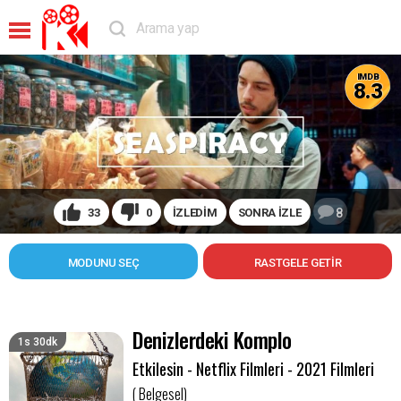
IMDB
8.3
33
0
İZLEDİM
SONRA İZLE
8
MODUNU SEÇ
Denizlerdeki Komplo
1s 30dk
Etkilesin - Netflix Filmleri - 2021 Filmleri
( Belgesel)