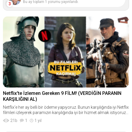
Bu ay toplam 1 yorumu yayınlandı.
3
Netflix'te İzlemen Gereken 9 FİLM! (VERDİĞİN PARANIN
KARŞILIĞINI AL)
Netflix'e her ay belli bir ödeme yapıyoruz. Bunun karşılığında iyi Netflix
filmleri izleyerek paramızın karşılığında iyi bir hizmet almak istiyoruz.
Hatta bunun için her gün binlerce kişi Google'a "Netflix'te izlenecek fil
21
b
1
1 yıl
mler neler?", "İyi Netflix filmleri..." yazarak her ay ödeme yaptığı platfor
mda izleyecek iyi bir film arayışına giriyor. Fakat Netflix'te binlerce film