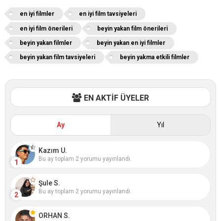
en iyi filmler
en iyi film tavsiyeleri
en iyi film önerileri
beyin yakan film önerileri
beyin yakan filmler
beyin yakan en iyi filmler
beyin yakan film tavsiyeleri
beyin yakma etkili filmler
EN AKTİF ÜYELER
Ay
Yıl
Kazım U.
Bu ay toplam 2 yorumu yayınlandı.
1
Şule S.
Bu ay toplam 2 yorumu yayınlandı.
2
ORHAN S.