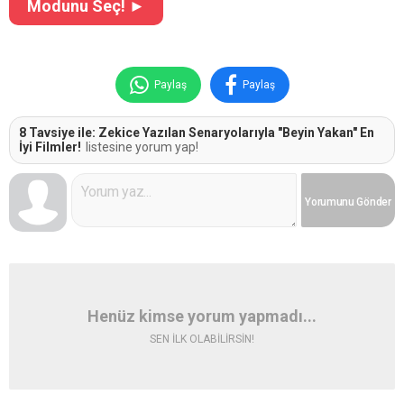
Modunu Seç! ►
Paylaş
Paylaş
8 Tavsiye ile: Zekice Yazılan Senaryolarıyla "Beyin Yakan" En
İyi Filmler!
listesine yorum yap!
Yorumunu
Gönder
Henüz kimse yorum yapmadı...
SEN İLK OLABİLİRSİN!